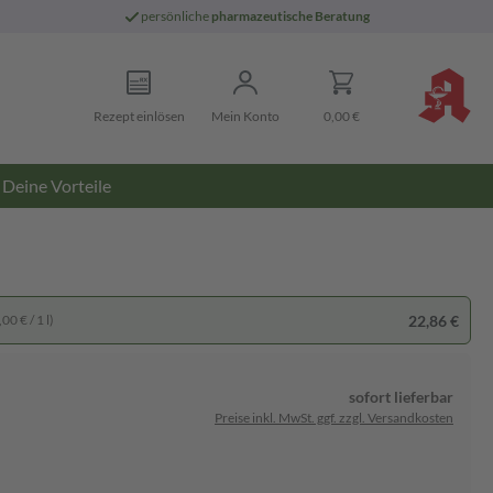
persönliche
pharmazeutische Beratung
Rezept einlösen
Mein Konto
0,00 €
Deine Vorteile
22,86 €
00 € / 1 l)
sofort lieferbar
Preise inkl. MwSt. ggf. zzgl. Versandkosten