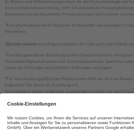
Zu Risiken und Nebenwirkungen lesen Sie die Packungsbeilage und fra
Arzneimittelpreisverordnung. UVP: Unverbindliche Preisempfehlung de
Bestell­wert versand­kosten­frei. Preisänderungen und Irrtümer vorbeh
1
Eine pharmazeutische Prüfung der Arzneimittel und sonstigen Pro
Herstellers.
2
Biozidprodukte
vorsichtig verwenden. Vor Gebrauch stets Etikett u
3
Die Übergabe deiner Bestellung an den Paketdienstleister erfolgt bei
Produktverfügbarkeit sowie vom Zustellzeitpunkt des Spediteurs abwe
Dauer der Prüfungen einschließlich Klärungen verlängern.
4
Für verschreibungspflichtige Medikamente stellt der Arzt ein Rezept 
trägt einen Teil davon als Zuzahlung mit.
Grundsätzlich leisten Mitglieder Zuzahlungen in Höhe von zehn Proz
zu entrichten.
Diese Regeln gelten grundsätzlich auch für Online-Apotheken.
Bei Heilmitteln und häuslicher Krankenpflege beträgt die Zuzahlung 
Um das Engagement der Versicherten für ihre eigene Gesundheit zu stä
• Kindern und Jugendlichen bis zum vollendeten 18. Lebensjahr mit
• Untersuchungen zur Vorsorge und Früherkennung, die von der GKV