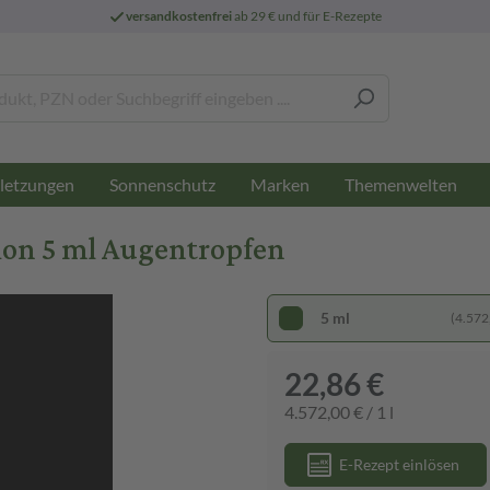
versandkostenfrei
ab 29 € und für E-Rezepte
letzungen
Sonnenschutz
Marken
Themenwelten
on 5 ml Augentropfen
5 ml
(4.572,
22,86 €
4.572,00 € / 1 l
E-Rezept einlösen