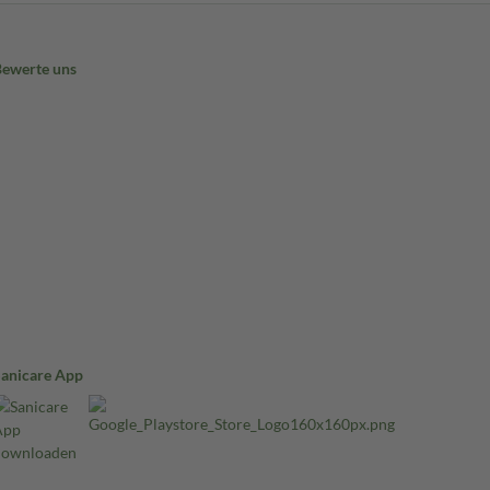
Bewerte uns
Sanicare App