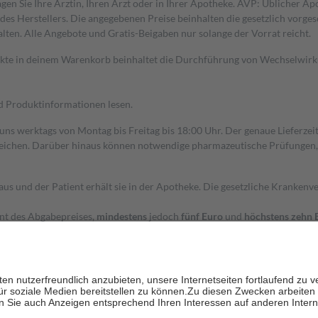
gen Sie Ihre Ärztin, Ihren Arzt oder in Ihrer Apotheke. AVP: Üblicher A
s Herstellers. Die angegebenen Preise beinhalten die gesetzlich vorgesc
alten. Alle Angebote und Gratis-Beigaben nur solange der Vorrat reicht.
dukte in deinem Warenkorb beinhaltet die Durchführung von Wechselwir
nd Produktinformationen lesen.
 uns werktags von Montag bis Freitag bis 18:00 Uhr. Der genaue Lieferze
ichen. Darüber hinaus können notwendige pharmazeutische Prüfungen, die
aus und der Patient erhält sie in der Apotheke. Die gesetzliche Krankenv
ent des Abgabepreises,
mindestens
jedoch
fünf Euro
und
höchstens zehn 
zehn Prozent der Kosten sowie zehn Euro je Verordnung.
rken und die besondere Stellung der Familie zu unterstützen, fallen
kein
 Ausnahme der Fahrkosten
 getragen werden