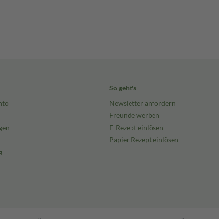
e
So geht's
nto
Newsletter anfordern
Freunde werben
gen
E-Rezept einlösen
Papier Rezept einlösen
g