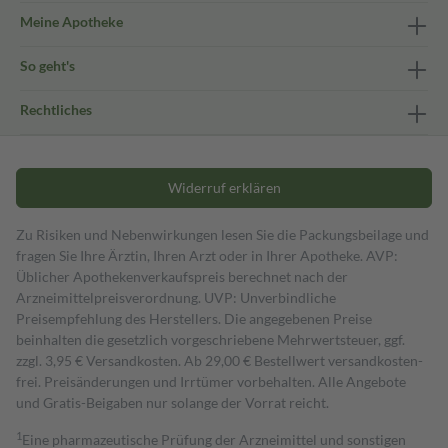
Meine Apotheke
So geht's
Rechtliches
Widerruf erklären
Zu Risiken und Nebenwirkungen lesen Sie die Packungsbeilage und
fragen Sie Ihre Ärztin, Ihren Arzt oder in Ihrer Apotheke. AVP:
Üblicher Apothekenverkaufspreis berechnet nach der
Arzneimittelpreisverordnung. UVP: Unverbindliche
Preisempfehlung des Herstellers. Die angegebenen Preise
beinhalten die gesetzlich vorgeschriebene Mehrwertsteuer, ggf.
zzgl. 3,95 € Versandkosten. Ab 29,00 € Bestell­wert versand­kosten­
frei. Preisänderungen und Irrtümer vorbehalten. Alle Angebote
und Gratis-Beigaben nur solange der Vorrat reicht.
1
Eine pharmazeutische Prüfung der Arzneimittel und sonstigen