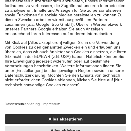
Prozent des Abgabepreises,
mindestens
jedoch
fünf Euro
und
höchstens zehn Euro.
Es sind jedoch nie mehr als die tatsächlichen
Kosten der Leistung zu entrichten.
Diese Regeln gelten grundsätzlich auch für Online-Apotheken.
Bei Heilmitteln und häuslicher Krankenpflege beträgt die
Zuzahlung zehn Prozent der Kosten sowie zehn Euro je
Verordnung.
Um das Engagement der Versicherten für ihre eigene Gesundheit zu
stärken und die besondere Stellung der Familie zu unterstützen,
fallen
keine Zuzahlungen
an bei:
• Kindern und Jugendlichen bis zum vollendeten 18. Lebensjahr
mit Ausnahme der Fahrkosten
• Untersuchungen zur Vorsorge und Früherkennung, die von der
GKV getragen werden
• empfohlenen Schutzimpfungen
• Harn- und Blutteststreifen
Wir nutzen Trusted Shops als unabhängigen Dienstleister für die
Einholung von Bewertungen. Trusted Shops hat Maßnahmen
getroffen, um sicherzustellen, dass es sich um echte Bewertungen
handelt. Mehr Informationen findest du hier: