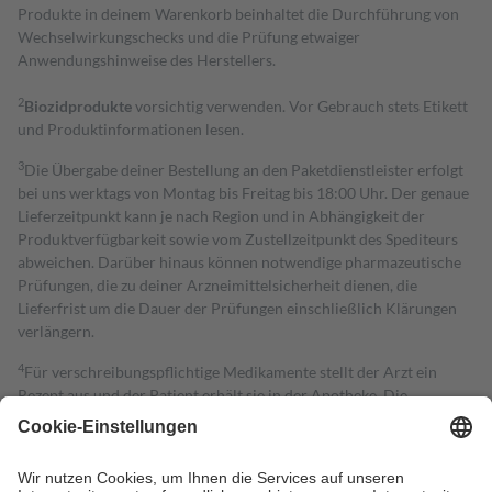
Produkte in deinem Warenkorb beinhaltet die Durchführung von
Wechselwirkungschecks und die Prüfung etwaiger
Anwendungshinweise des Herstellers.
2
Biozidprodukte
vorsichtig verwenden. Vor Gebrauch stets Etikett
und Produktinformationen lesen.
3
Die Übergabe deiner Bestellung an den Paketdienstleister erfolgt
bei uns werktags von Montag bis Freitag bis 18:00 Uhr. Der genaue
Lieferzeitpunkt kann je nach Region und in Abhängigkeit der
Produktverfügbarkeit sowie vom Zustellzeitpunkt des Spediteurs
abweichen. Darüber hinaus können notwendige pharmazeutische
Prüfungen, die zu deiner Arzneimittelsicherheit dienen, die
Lieferfrist um die Dauer der Prüfungen einschließlich Klärungen
verlängern.
4
Für verschreibungspflichtige Medikamente stellt der Arzt ein
Rezept aus und der Patient erhält sie in der Apotheke. Die
gesetzliche Krankenversicherung übernimmt in der Regel die
Kosten dafür, der Versicherte trägt einen Teil davon als Zuzahlung
mit.
Grundsätzlich leisten Mitglieder Zuzahlungen in Höhe von zehn