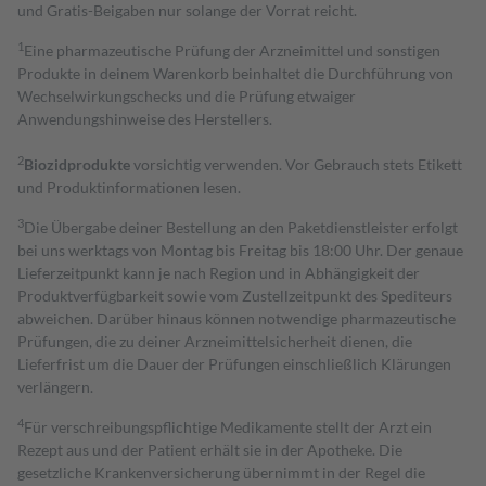
und Gratis-Beigaben nur solange der Vorrat reicht.
1
Eine pharmazeutische Prüfung der Arzneimittel und sonstigen
Produkte in deinem Warenkorb beinhaltet die Durchführung von
Wechselwirkungschecks und die Prüfung etwaiger
Anwendungshinweise des Herstellers.
2
Biozidprodukte
vorsichtig verwenden. Vor Gebrauch stets Etikett
und Produktinformationen lesen.
3
Die Übergabe deiner Bestellung an den Paketdienstleister erfolgt
bei uns werktags von Montag bis Freitag bis 18:00 Uhr. Der genaue
Lieferzeitpunkt kann je nach Region und in Abhängigkeit der
Produktverfügbarkeit sowie vom Zustellzeitpunkt des Spediteurs
abweichen. Darüber hinaus können notwendige pharmazeutische
Prüfungen, die zu deiner Arzneimittelsicherheit dienen, die
Lieferfrist um die Dauer der Prüfungen einschließlich Klärungen
verlängern.
4
Für verschreibungspflichtige Medikamente stellt der Arzt ein
Rezept aus und der Patient erhält sie in der Apotheke. Die
gesetzliche Krankenversicherung übernimmt in der Regel die