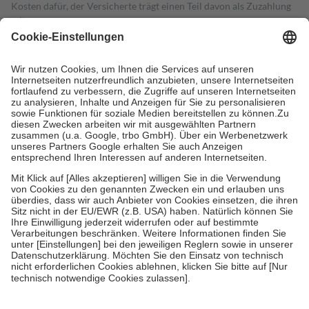
Kosten dafür, der Versicherte trägt einen Teil davon als Zuzahlung
mit.
Grundsätzlich leisten Mitglieder Zuzahlungen in Höhe von zehn
Prozent des Abgabepreises,
mindestens
jedoch
fünf Euro
und
höchstens zehn Euro.
Es sind jedoch nie mehr als die tatsächlichen
Kosten der Leistung zu entrichten.
Diese Regeln gelten grundsätzlich auch für Online-Apotheken.
Bei Heilmitteln und häuslicher Krankenpflege beträgt die
Zuzahlung zehn Prozent der Kosten sowie zehn Euro je
Verordnung.
Um das Engagement der Versicherten für ihre eigene Gesundheit zu
stärken und die besondere Stellung der Familie zu unterstützen,
fallen
keine Zuzahlungen
an bei:
• Kindern und Jugendlichen bis zum vollendeten 18. Lebensjahr
mit Ausnahme der Fahrkosten
• Untersuchungen zur Vorsorge und Früherkennung, die von der
GKV getragen werden
• empfohlenen Schutzimpfungen
• Harn- und Blutteststreifen
Wir nutzen Trusted Shops als unabhängigen Dienstleister für die
Einholung von Bewertungen. Trusted Shops hat Maßnahmen