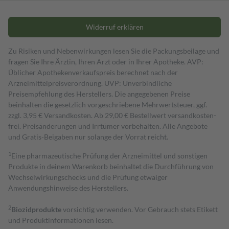
Widerruf erklären
Zu Risiken und Nebenwirkungen lesen Sie die Packungsbeilage und
fragen Sie Ihre Ärztin, Ihren Arzt oder in Ihrer Apotheke. AVP:
Üblicher Apothekenverkaufspreis berechnet nach der
Arzneimittelpreisverordnung. UVP: Unverbindliche
Preisempfehlung des Herstellers. Die angegebenen Preise
beinhalten die gesetzlich vorgeschriebene Mehrwertsteuer, ggf.
zzgl. 3,95 € Versandkosten. Ab 29,00 € Bestell­wert versand­kosten­
frei. Preisänderungen und Irrtümer vorbehalten. Alle Angebote
und Gratis-Beigaben nur solange der Vorrat reicht.
1
Eine pharmazeutische Prüfung der Arzneimittel und sonstigen
Produkte in deinem Warenkorb beinhaltet die Durchführung von
Wechselwirkungschecks und die Prüfung etwaiger
Anwendungshinweise des Herstellers.
2
Biozidprodukte
vorsichtig verwenden. Vor Gebrauch stets Etikett
und Produktinformationen lesen.