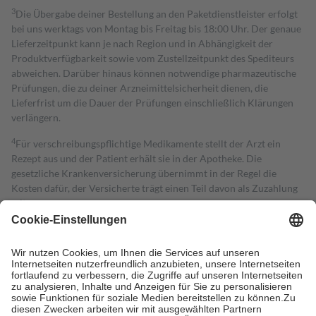
3
Die Übergabe deiner Bestellung an den Paketdienstleister erfolgt
bei uns werktags von Montag bis Freitag bis 18:00 Uhr. Der genaue
Lieferzeitpunkt kann je nach Region und in Abhängigkeit der
Produktverfügbarkeit sowie vom Zustellzeitpunkt des Spediteurs
abweichen. Darüber hinaus können notwendige pharmazeutische
Prüfungen, die zu deiner Arzneimittelsicherheit dienen, die
Lieferfrist um die Dauer der Prüfungen einschließlich Klärungen
verlängern.
4
Für verschreibungspflichtige Medikamente stellt der Arzt ein
Rezept aus und der Patient erhält sie in der Apotheke. Die
gesetzliche Krankenversicherung übernimmt in der Regel die
Kosten dafür, der Versicherte trägt einen Teil davon als Zuzahlung
mit.
Grundsätzlich leisten Mitglieder Zuzahlungen in Höhe von zehn
Prozent des Abgabepreises,
mindestens
jedoch
fünf Euro
und
höchstens zehn Euro.
Es sind jedoch nie mehr als die tatsächlichen
Kosten der Leistung zu entrichten.
Diese Regeln gelten grundsätzlich auch für Online-Apotheken.
Bei Heilmitteln und häuslicher Krankenpflege beträgt die
Zuzahlung zehn Prozent der Kosten sowie zehn Euro je