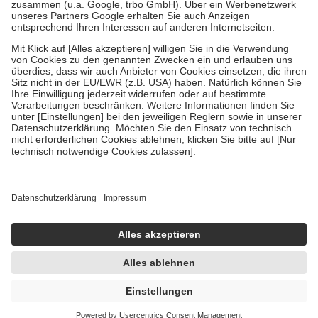
Verordnung.
Um das Engagement der Versicherten für ihre eigene Gesundheit zu
stärken und die besondere Stellung der Familie zu unterstützen,
fallen
keine Zuzahlungen
an bei:
• Kindern und Jugendlichen bis zum vollendeten 18. Lebensjahr
mit Ausnahme der Fahrkosten
• Untersuchungen zur Vorsorge und Früherkennung, die von der
GKV getragen werden
• empfohlenen Schutzimpfungen
• Harn- und Blutteststreifen
Wir nutzen Trusted Shops als unabhängigen Dienstleister für die
Einholung von Bewertungen. Trusted Shops hat Maßnahmen
getroffen, um sicherzustellen, dass es sich um echte Bewertungen
handelt. Mehr Informationen findest du hier:
https://help.etrusted.com/hc/de/articles/4419944605341
Einige Bilder und Inhalte wurden unter Zuhilfenahme künstlicher
Intelligenz erstellt.