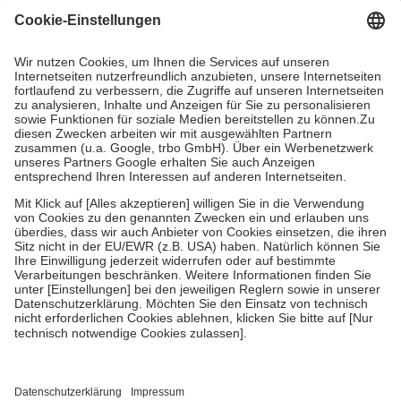
Grundsätzlich leisten Mitglieder Zuzahlungen in Höhe von zehn
Prozent des Abgabepreises,
mindestens
jedoch
fünf Euro
und
höchstens zehn Euro.
Es sind jedoch nie mehr als die tatsächlichen
Kosten der Leistung zu entrichten.
Diese Regeln gelten grundsätzlich auch für Online-Apotheken.
Bei Heilmitteln und häuslicher Krankenpflege beträgt die
Zuzahlung zehn Prozent der Kosten sowie zehn Euro je
Verordnung.
Um das Engagement der Versicherten für ihre eigene Gesundheit zu
stärken und die besondere Stellung der Familie zu unterstützen,
fallen
keine Zuzahlungen
an bei:
• Kindern und Jugendlichen bis zum vollendeten 18. Lebensjahr
mit Ausnahme der Fahrkosten
• Untersuchungen zur Vorsorge und Früherkennung, die von der
GKV getragen werden
• empfohlenen Schutzimpfungen
• Harn- und Blutteststreifen
Wir nutzen Trusted Shops als unabhängigen Dienstleister für die
Einholung von Bewertungen. Trusted Shops hat Maßnahmen
getroffen, um sicherzustellen, dass es sich um echte Bewertungen