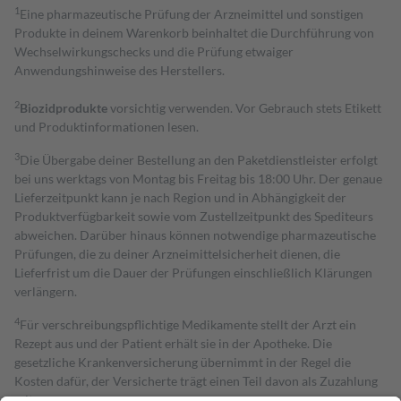
1
Eine pharmazeutische Prüfung der Arzneimittel und sonstigen
Produkte in deinem Warenkorb beinhaltet die Durchführung von
Wechselwirkungschecks und die Prüfung etwaiger
Anwendungshinweise des Herstellers.
2
Biozidprodukte
vorsichtig verwenden. Vor Gebrauch stets Etikett
und Produktinformationen lesen.
3
Die Übergabe deiner Bestellung an den Paketdienstleister erfolgt
bei uns werktags von Montag bis Freitag bis 18:00 Uhr. Der genaue
Lieferzeitpunkt kann je nach Region und in Abhängigkeit der
Produktverfügbarkeit sowie vom Zustellzeitpunkt des Spediteurs
abweichen. Darüber hinaus können notwendige pharmazeutische
Prüfungen, die zu deiner Arzneimittelsicherheit dienen, die
Lieferfrist um die Dauer der Prüfungen einschließlich Klärungen
verlängern.
4
Für verschreibungspflichtige Medikamente stellt der Arzt ein
Rezept aus und der Patient erhält sie in der Apotheke. Die
gesetzliche Krankenversicherung übernimmt in der Regel die
Kosten dafür, der Versicherte trägt einen Teil davon als Zuzahlung
mit.