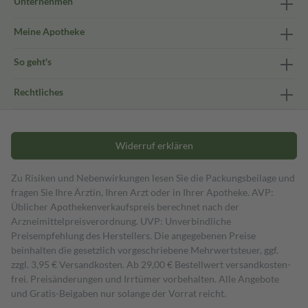
Unternehmen
Meine Apotheke
So geht's
Rechtliches
Widerruf erklären
Zu Risiken und Nebenwirkungen lesen Sie die Packungsbeilage und
fragen Sie Ihre Ärztin, Ihren Arzt oder in Ihrer Apotheke. AVP:
Üblicher Apothekenverkaufspreis berechnet nach der
Arzneimittelpreisverordnung. UVP: Unverbindliche
Preisempfehlung des Herstellers. Die angegebenen Preise
beinhalten die gesetzlich vorgeschriebene Mehrwertsteuer, ggf.
zzgl. 3,95 € Versandkosten. Ab 29,00 € Bestell­wert versand­kosten­
frei. Preisänderungen und Irrtümer vorbehalten. Alle Angebote
und Gratis-Beigaben nur solange der Vorrat reicht.