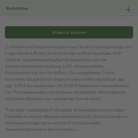
Rechtliches
Widerruf erklären
Zu Risiken und Nebenwirkungen lesen Sie die Packungsbeilage und
fragen Sie Ihre Ärztin, Ihren Arzt oder in Ihrer Apotheke. AVP:
Üblicher Apothekenverkaufspreis berechnet nach der
Arzneimittelpreisverordnung. UVP: Unverbindliche
Preisempfehlung des Herstellers. Die angegebenen Preise
beinhalten die gesetzlich vorgeschriebene Mehrwertsteuer, ggf.
zzgl. 3,95 € Versandkosten. Ab 29,00 € Bestell­wert versand­kosten­
frei. Preisänderungen und Irrtümer vorbehalten. Alle Angebote
und Gratis-Beigaben nur solange der Vorrat reicht.
1
Eine pharmazeutische Prüfung der Arzneimittel und sonstigen
Produkte in deinem Warenkorb beinhaltet die Durchführung von
Wechselwirkungschecks und die Prüfung etwaiger
Anwendungshinweise des Herstellers.