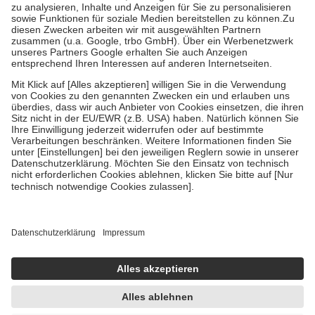
Bei Heilmitteln und häuslicher Krankenpflege beträgt die
Zuzahlung zehn Prozent der Kosten sowie zehn Euro je
Verordnung.
Um das Engagement der Versicherten für ihre eigene Gesundheit zu
stärken und die besondere Stellung der Familie zu unterstützen,
fallen
keine Zuzahlungen
an bei:
• Kindern und Jugendlichen bis zum vollendeten 18. Lebensjahr
mit Ausnahme der Fahrkosten
• Untersuchungen zur Vorsorge und Früherkennung, die von der
GKV getragen werden
• empfohlenen Schutzimpfungen
• Harn- und Blutteststreifen
Wir nutzen Trusted Shops als unabhängigen Dienstleister für die
Einholung von Bewertungen. Trusted Shops hat Maßnahmen
getroffen, um sicherzustellen, dass es sich um echte Bewertungen
handelt. Mehr Informationen findest du hier:
https://help.etrusted.com/hc/de/articles/4419944605341
Einige Bilder und Inhalte wurden unter Zuhilfenahme künstlicher
Intelligenz erstellt.