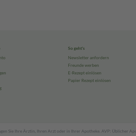
e
So geht's
nto
Newsletter anfordern
Freunde werben
gen
E-Rezept einlösen
Papier Rezept einlösen
g
gen Sie Ihre Ärztin, Ihren Arzt oder in Ihrer Apotheke. AVP: Üblicher A