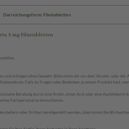
Darreichungsform: Filmtabletten
ta 5 mg Filmtabletten
ustellen.
 und erfolgen ohne Gewähr. Bitte nimm dir vor dem Verzehr oder der An
fzubewahren. Falls du Fragen oder Bedenken zu einem Produkt hast, wende
essionelle Beratung durch eine Ärztin, einen Arzt oder eine Apothekerin
sches Fachpersonal zu konsultieren.
n Herstellern oder Dritten bereitgestellt werden, übernimmt die BS-Apot
en Sie Ihre Ärztin, Ihren Arzt oder in Ihrer Apotheke.