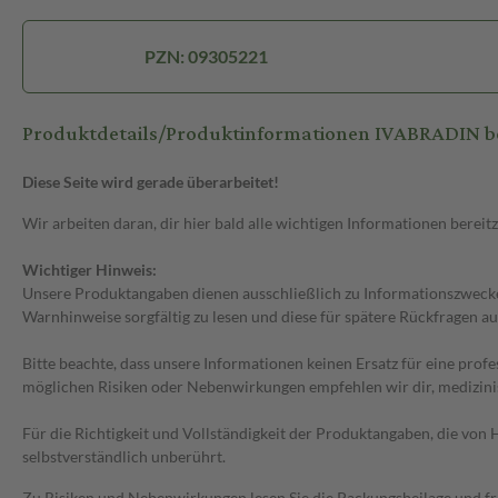
PZN: 09305221
Produktdetails/Produktinformationen IVABRADIN be
Diese Seite wird gerade überarbeitet!
Wir arbeiten daran, dir hier bald alle wichtigen Informationen bereitz
Wichtiger Hinweis:
Unsere Produktangaben dienen ausschließlich zu Informationszwecken
Warnhinweise sorgfältig zu lesen und diese für spätere Rückfragen au
Bitte beachte, dass unsere Informationen keinen Ersatz für eine prof
möglichen Risiken oder Nebenwirkungen empfehlen wir dir, medizini
Für die Richtigkeit und Vollständigkeit der Produktangaben, die vo
selbstverständlich unberührt.
Zu Risiken und Nebenwirkungen lesen Sie die Packungsbeilage und frag