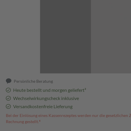
Abbildung kann abweichen
Persönliche Beratung
Heute bestellt und morgen geliefert³
Wechselwirkungscheck inklusive
Versandkostenfreie Lieferung
Bei der Einlösung eines Kassenrezeptes werden nur die gesetzlichen 
Rechnung gestellt.⁴