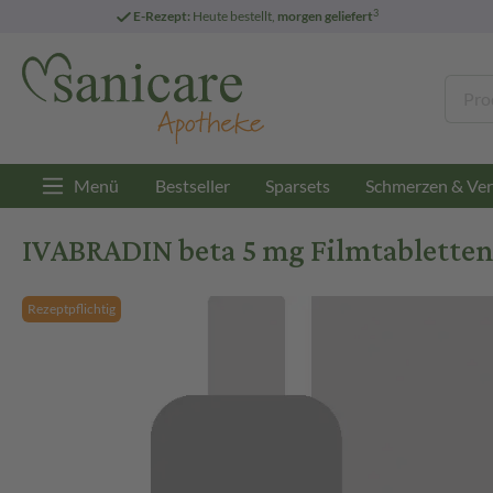
3
E-Rezept:
Heute bestellt,
morgen geliefert
Menü
Bestseller
Sparsets
Schmerzen & Ver
IVABRADIN beta 5 mg Filmtabletten 
Rezeptpflichtig