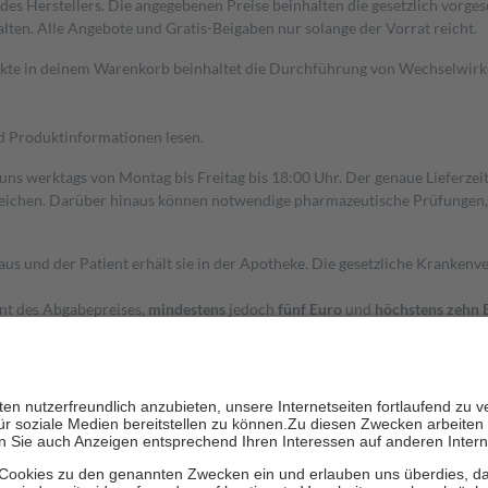
s Herstellers. Die angegebenen Preise beinhalten die gesetzlich vorgesc
alten. Alle Angebote und Gratis-Beigaben nur solange der Vorrat reicht.
dukte in deinem Warenkorb beinhaltet die Durchführung von Wechselwir
nd Produktinformationen lesen.
 uns werktags von Montag bis Freitag bis 18:00 Uhr. Der genaue Lieferze
ichen. Darüber hinaus können notwendige pharmazeutische Prüfungen, die
aus und der Patient erhält sie in der Apotheke. Die gesetzliche Krankenv
ent des Abgabepreises,
mindestens
jedoch
fünf Euro
und
höchstens zehn 
zehn Prozent der Kosten sowie zehn Euro je Verordnung.
rken und die besondere Stellung der Familie zu unterstützen, fallen
kein
 Ausnahme der Fahrkosten
 getragen werden