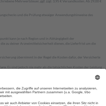
hriebene Mehrwertsteuer, ggf. zzgl. 3,95 € Versandkosten. Ab 29,00 €
kungschecks und die Prüfung etwaiger Anwendungshinweise des
itpunkt kann je nach Region und in Abhängigkeit der
 zu deiner Arzneimittelsicherheit dienen, die Lieferfrist um die
ersicherung übernimmt in der Regel die Kosten dafür, der Versicherte
Euro.
Es sind jedoch nie mehr als die tatsächlichen Kosten der Leistung
e Zuzahlungen
an bei: