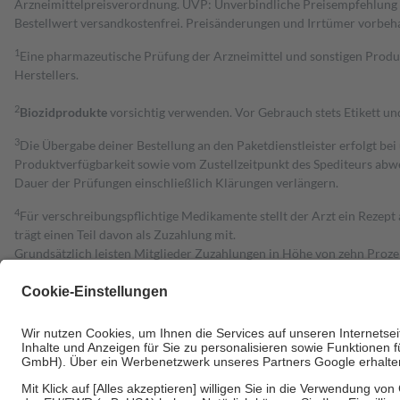
Arzneimittelpreisverordnung. UVP: Unverbindliche Preisempfehlung de
Bestell­wert versand­kosten­frei. Preisänderungen und Irrtümer vorbeh
1
Eine pharmazeutische Prüfung der Arzneimittel und sonstigen Pro
Herstellers.
2
Biozidprodukte
vorsichtig verwenden. Vor Gebrauch stets Etikett u
3
Die Übergabe deiner Bestellung an den Paketdienstleister erfolgt bei
Produktverfügbarkeit sowie vom Zustellzeitpunkt des Spediteurs abwe
Dauer der Prüfungen einschließlich Klärungen verlängern.
4
Für verschreibungspflichtige Medikamente stellt der Arzt ein Rezept 
trägt einen Teil davon als Zuzahlung mit.
Grundsätzlich leisten Mitglieder Zuzahlungen in Höhe von zehn Proz
zu entrichten.
Diese Regeln gelten grundsätzlich auch für Online-Apotheken.
Bei Heilmitteln und häuslicher Krankenpflege beträgt die Zuzahlung 
Um das Engagement der Versicherten für ihre eigene Gesundheit zu stä
• Kindern und Jugendlichen bis zum vollendeten 18. Lebensjahr mit
• Untersuchungen zur Vorsorge und Früherkennung, die von der GKV
• empfohlenen Schutzimpfungen