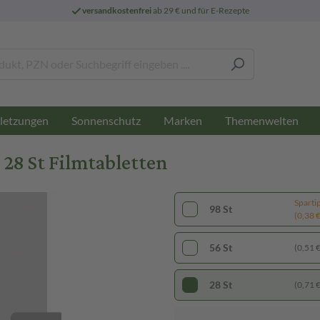
versandkostenfrei
ab 29 € und für E-Rezepte
letzungen
Sonnenschutz
Marken
Themenwelten
28 St Filmtabletten
Sparti
98 St
(0,38 € 
56 St
(0,51 € 
28 St
(0,71 € 