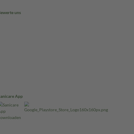
Bewerte uns
Sanicare App