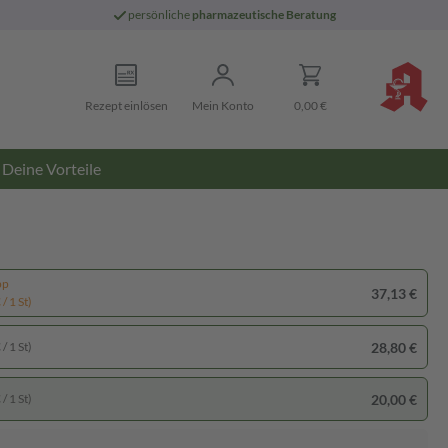
persönliche
pharmazeutische Beratung
Rezept einlösen
Mein Konto
0,00 €
Deine Vorteile
pp
37,13 €
/ 1 St)
28,80 €
/ 1 St)
20,00 €
/ 1 St)