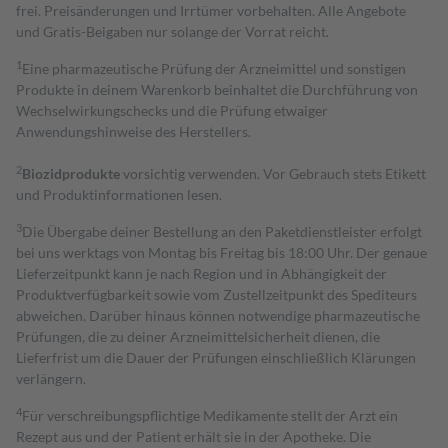
frei. Preisänderungen und Irrtümer vorbehalten. Alle Angebote
und Gratis-Beigaben nur solange der Vorrat reicht.
1
Eine pharmazeutische Prüfung der Arzneimittel und sonstigen
Produkte in deinem Warenkorb beinhaltet die Durchführung von
Wechselwirkungschecks und die Prüfung etwaiger
Anwendungshinweise des Herstellers.
2
Biozidprodukte
vorsichtig verwenden. Vor Gebrauch stets Etikett
und Produktinformationen lesen.
3
Die Übergabe deiner Bestellung an den Paketdienstleister erfolgt
bei uns werktags von Montag bis Freitag bis 18:00 Uhr. Der genaue
Lieferzeitpunkt kann je nach Region und in Abhängigkeit der
Produktverfügbarkeit sowie vom Zustellzeitpunkt des Spediteurs
abweichen. Darüber hinaus können notwendige pharmazeutische
Prüfungen, die zu deiner Arzneimittelsicherheit dienen, die
Lieferfrist um die Dauer der Prüfungen einschließlich Klärungen
verlängern.
4
Für verschreibungspflichtige Medikamente stellt der Arzt ein
Rezept aus und der Patient erhält sie in der Apotheke. Die