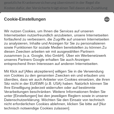
gesetzliche Krankenversicherung übernimmt in der Regel die
Kosten dafür, der Versicherte trägt einen Teil davon als Zuzahlung
mit.
Grundsätzlich leisten Mitglieder Zuzahlungen in Höhe von zehn
Prozent des Abgabepreises,
mindestens
jedoch
fünf Euro
und
höchstens zehn Euro.
Es sind jedoch nie mehr als die tatsächlichen
Kosten der Leistung zu entrichten.
Diese Regeln gelten grundsätzlich auch für Online-Apotheken.
Bei Heilmitteln und häuslicher Krankenpflege beträgt die
Zuzahlung zehn Prozent der Kosten sowie zehn Euro je
Verordnung.
Um das Engagement der Versicherten für ihre eigene Gesundheit zu
stärken und die besondere Stellung der Familie zu unterstützen,
fallen
keine Zuzahlungen
an bei:
• Kindern und Jugendlichen bis zum vollendeten 18. Lebensjahr
mit Ausnahme der Fahrkosten
• Untersuchungen zur Vorsorge und Früherkennung, die von der
GKV getragen werden
• empfohlenen Schutzimpfungen
• Harn- und Blutteststreifen
Wir nutzen Trusted Shops als unabhängigen Dienstleister für die