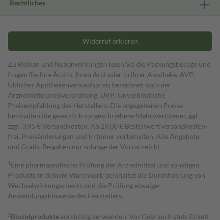
Rechtliches
Widerruf erklären
Zu Risiken und Nebenwirkungen lesen Sie die Packungsbeilage und
fragen Sie Ihre Ärztin, Ihren Arzt oder in Ihrer Apotheke. AVP:
Üblicher Apothekenverkaufspreis berechnet nach der
Arzneimittelpreisverordnung. UVP: Unverbindliche
Preisempfehlung des Herstellers. Die angegebenen Preise
beinhalten die gesetzlich vorgeschriebene Mehrwertsteuer, ggf.
zzgl. 3,95 € Versandkosten. Ab 29,00 € Bestell­wert versand­kosten­
frei. Preisänderungen und Irrtümer vorbehalten. Alle Angebote
und Gratis-Beigaben nur solange der Vorrat reicht.
1
Eine pharmazeutische Prüfung der Arzneimittel und sonstigen
Produkte in deinem Warenkorb beinhaltet die Durchführung von
Wechselwirkungschecks und die Prüfung etwaiger
Anwendungshinweise des Herstellers.
2
Biozidprodukte
vorsichtig verwenden. Vor Gebrauch stets Etikett