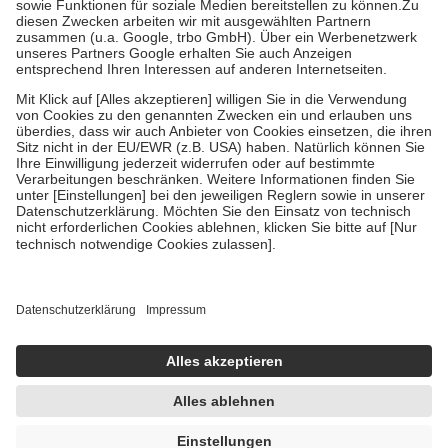
Zuzahlung zehn Prozent der Kosten sowie zehn Euro je
Verordnung.
Um das Engagement der Versicherten für ihre eigene Gesundheit zu
stärken und die besondere Stellung der Familie zu unterstützen,
fallen
keine Zuzahlungen
an bei:
• Kindern und Jugendlichen bis zum vollendeten 18. Lebensjahr
mit Ausnahme der Fahrkosten
• Untersuchungen zur Vorsorge und Früherkennung, die von der
GKV getragen werden
• empfohlenen Schutzimpfungen
• Harn- und Blutteststreifen
Wir nutzen Trusted Shops als unabhängigen Dienstleister für die
Einholung von Bewertungen. Trusted Shops hat Maßnahmen
getroffen, um sicherzustellen, dass es sich um echte Bewertungen
handelt. Mehr Informationen findest du hier:
https://help.etrusted.com/hc/de/articles/4419944605341
Einige Bilder und Inhalte wurden unter Zuhilfenahme künstlicher
Intelligenz erstellt.