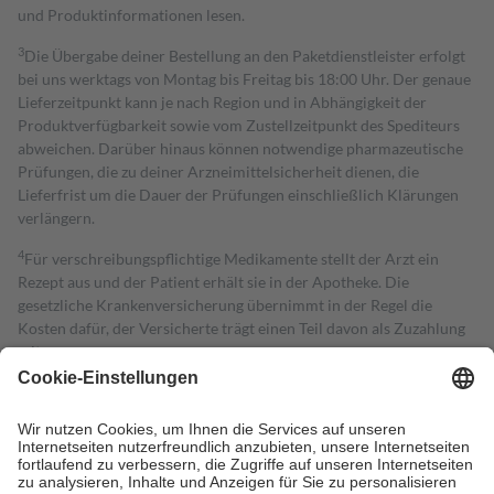
und Produktinformationen lesen.
3
Die Übergabe deiner Bestellung an den Paketdienstleister erfolgt
bei uns werktags von Montag bis Freitag bis 18:00 Uhr. Der genaue
Lieferzeitpunkt kann je nach Region und in Abhängigkeit der
Produktverfügbarkeit sowie vom Zustellzeitpunkt des Spediteurs
abweichen. Darüber hinaus können notwendige pharmazeutische
Prüfungen, die zu deiner Arzneimittelsicherheit dienen, die
Lieferfrist um die Dauer der Prüfungen einschließlich Klärungen
verlängern.
4
Für verschreibungspflichtige Medikamente stellt der Arzt ein
Rezept aus und der Patient erhält sie in der Apotheke. Die
gesetzliche Krankenversicherung übernimmt in der Regel die
Kosten dafür, der Versicherte trägt einen Teil davon als Zuzahlung
mit.
Grundsätzlich leisten Mitglieder Zuzahlungen in Höhe von zehn
Prozent des Abgabepreises,
mindestens
jedoch
fünf Euro
und
höchstens zehn Euro.
Es sind jedoch nie mehr als die tatsächlichen
Kosten der Leistung zu entrichten.
Diese Regeln gelten grundsätzlich auch für Online-Apotheken.
Bei Heilmitteln und häuslicher Krankenpflege beträgt die