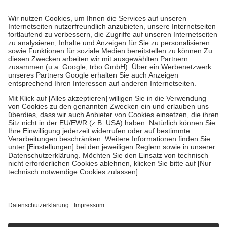
Prozent des Abgabepreises,
mindestens
jedoch
fünf Euro
und
höchstens zehn Euro.
Es sind jedoch nie mehr als die tatsächlichen
Kosten der Leistung zu entrichten.
Diese Regeln gelten grundsätzlich auch für Online-Apotheken.
Bei Heilmitteln und häuslicher Krankenpflege beträgt die
Zuzahlung zehn Prozent der Kosten sowie zehn Euro je
Verordnung.
Um das Engagement der Versicherten für ihre eigene Gesundheit zu
stärken und die besondere Stellung der Familie zu unterstützen,
fallen
keine Zuzahlungen
an bei:
• Kindern und Jugendlichen bis zum vollendeten 18. Lebensjahr
mit Ausnahme der Fahrkosten
• Untersuchungen zur Vorsorge und Früherkennung, die von der
GKV getragen werden
• empfohlenen Schutzimpfungen
• Harn- und Blutteststreifen
Wir nutzen Trusted Shops als unabhängigen Dienstleister für die
Einholung von Bewertungen. Trusted Shops hat Maßnahmen
getroffen, um sicherzustellen, dass es sich um echte Bewertungen
handelt. Mehr Informationen findest du hier:
https://help.etrusted.com/hc/de/articles/4419944605341