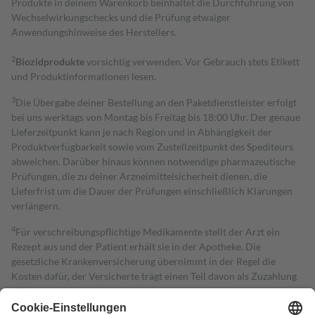
Produkte in deinem Warenkorb beinhaltet die Durchführung von
Wechselwirkungschecks und die Prüfung etwaiger
Anwendungshinweise des Herstellers.
2
Biozidprodukte
vorsichtig verwenden. Vor Gebrauch stets Etikett
und Produktinformationen lesen.
3
Die Übergabe deiner Bestellung an den Paketdienstleister erfolgt
bei uns werktags von Montag bis Freitag bis 18:00 Uhr. Der genaue
Lieferzeitpunkt kann je nach Region und in Abhängigkeit der
Produktverfügbarkeit sowie vom Zustellzeitpunkt des Spediteurs
abweichen. Darüber hinaus können notwendige pharmazeutische
Prüfungen, die zu deiner Arzneimittelsicherheit dienen, die
Lieferfrist um die Dauer der Prüfungen einschließlich Klärungen
verlängern.
4
Für verschreibungspflichtige Medikamente stellt der Arzt ein
Rezept aus und der Patient erhält sie in der Apotheke. Die
gesetzliche Krankenversicherung übernimmt in der Regel die
Kosten dafür, der Versicherte trägt einen Teil davon als Zuzahlung
mit.
Grundsätzlich leisten Mitglieder Zuzahlungen in Höhe von zehn