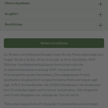
Meine Apotheke
So geht's
Rechtliches
Widerruf erklären
Zu Risiken und Nebenwirkungen lesen Sie die Packungsbeilage und
fragen Sie Ihre Ärztin, Ihren Arzt oder in Ihrer Apotheke. AVP:
Üblicher Apothekenverkaufspreis berechnet nach der
Arzneimittelpreisverordnung. UVP: Unverbindliche
Preisempfehlung des Herstellers. Die angegebenen Preise
beinhalten die gesetzlich vorgeschriebene Mehrwertsteuer, ggf.
zzgl. 3,95 € Versandkosten. Ab 29,00 € Bestell­wert versand­kosten­
frei. Preisänderungen und Irrtümer vorbehalten. Alle Angebote
und Gratis-Beigaben nur solange der Vorrat reicht.
1
Eine pharmazeutische Prüfung der Arzneimittel und sonstigen