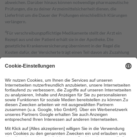
abweichen. Darüber hinaus können notwendige pharmazeutische
Prüfungen, die zu deiner Arzneimittelsicherheit dienen, die
Lieferfrist um die Dauer der Prüfungen einschließlich Klärungen
verlängern.
4
Für verschreibungspflichtige Medikamente stellt der Arzt ein
Rezept aus und der Patient erhält sie in der Apotheke. Die
gesetzliche Krankenversicherung übernimmt in der Regel die
Kosten dafür, der Versicherte trägt einen Teil davon als Zuzahlung
mit.
Grundsätzlich leisten Mitglieder Zuzahlungen in Höhe von zehn
Prozent des Abgabepreises,
mindestens
jedoch
fünf Euro
und
höchstens zehn Euro.
Es sind jedoch nie mehr als die tatsächlichen
Kosten der Leistung zu entrichten.
Diese Regeln gelten grundsätzlich auch für Online-Apotheken.
Bei Heilmitteln und häuslicher Krankenpflege beträgt die
Zuzahlung zehn Prozent der Kosten sowie zehn Euro je
Verordnung.
Um das Engagement der Versicherten für ihre eigene Gesundheit zu
stärken und die besondere Stellung der Familie zu unterstützen,
fallen
keine Zuzahlungen
an bei:
• Kindern und Jugendlichen bis zum vollendeten 18. Lebensjahr