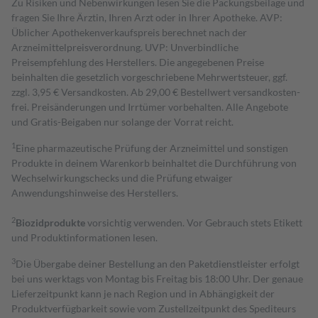
Zu Risiken und Nebenwirkungen lesen Sie die Packungsbeilage und
fragen Sie Ihre Ärztin, Ihren Arzt oder in Ihrer Apotheke. AVP:
Üblicher Apothekenverkaufspreis berechnet nach der
Arzneimittelpreisverordnung. UVP: Unverbindliche
Preisempfehlung des Herstellers. Die angegebenen Preise
beinhalten die gesetzlich vorgeschriebene Mehrwertsteuer, ggf.
zzgl. 3,95 € Versandkosten. Ab 29,00 € Bestell­wert versand­kosten­
frei. Preisänderungen und Irrtümer vorbehalten. Alle Angebote
und Gratis-Beigaben nur solange der Vorrat reicht.
1
Eine pharmazeutische Prüfung der Arzneimittel und sonstigen
Produkte in deinem Warenkorb beinhaltet die Durchführung von
Wechselwirkungschecks und die Prüfung etwaiger
Anwendungshinweise des Herstellers.
2
Biozidprodukte
vorsichtig verwenden. Vor Gebrauch stets Etikett
und Produktinformationen lesen.
3
Die Übergabe deiner Bestellung an den Paketdienstleister erfolgt
bei uns werktags von Montag bis Freitag bis 18:00 Uhr. Der genaue
Lieferzeitpunkt kann je nach Region und in Abhängigkeit der
Produktverfügbarkeit sowie vom Zustellzeitpunkt des Spediteurs