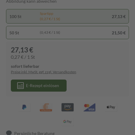
Abbildung kann abweichen
Spartipp
100 St
27,13 €
(0,27 € / 1 St)
50 St
21,50 €
(0,43 € / 1 St)
27,13 €
0,27 € / 1 St
sofort lieferbar
Preise inkl. MwSt. ggf. zzgl. Versandkosten
E-Rezept einlösen
Persönliche Beratung