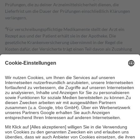
Prüfungen, die zu deiner Arzneimittelsicherheit dienen, die
Lieferfrist um die Dauer der Prüfungen einschließlich Klärungen
verlängern.
4
Für verschreibungspflichtige Medikamente stellt der Arzt ein
Rezept aus und der Patient erhält sie in der Apotheke. Die
gesetzliche Krankenversicherung übernimmt in der Regel die
Kosten dafür, der Versicherte trägt einen Teil davon als Zuzahlung
mit.
Grundsätzlich leisten Mitglieder Zuzahlungen in Höhe von zehn
Prozent des Abgabepreises,
mindestens
jedoch
fünf Euro
und
höchstens zehn Euro.
Es sind jedoch nie mehr als die tatsächlichen
Kosten der Leistung zu entrichten.
Diese Regeln gelten grundsätzlich auch für Online-Apotheken.
Bei Heilmitteln und häuslicher Krankenpflege beträgt die
Zuzahlung zehn Prozent der Kosten sowie zehn Euro je
Verordnung.
Um das Engagement der Versicherten für ihre eigene Gesundheit zu
stärken und die besondere Stellung der Familie zu unterstützen,
fallen
keine Zuzahlungen
an bei:
• Kindern und Jugendlichen bis zum vollendeten 18. Lebensjahr