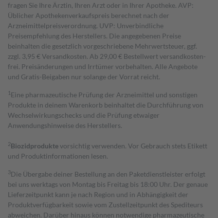
fragen Sie Ihre Ärztin, Ihren Arzt oder in Ihrer Apotheke. AVP:
Üblicher Apothekenverkaufspreis berechnet nach der
Arzneimittelpreisverordnung. UVP: Unverbindliche
Preisempfehlung des Herstellers. Die angegebenen Preise
beinhalten die gesetzlich vorgeschriebene Mehrwertsteuer, ggf.
zzgl. 3,95 € Versandkosten. Ab 29,00 € Bestell­wert versand­kosten­
frei. Preisänderungen und Irrtümer vorbehalten. Alle Angebote
und Gratis-Beigaben nur solange der Vorrat reicht.
1
Eine pharmazeutische Prüfung der Arzneimittel und sonstigen
Produkte in deinem Warenkorb beinhaltet die Durchführung von
Wechselwirkungschecks und die Prüfung etwaiger
Anwendungshinweise des Herstellers.
2
Biozidprodukte
vorsichtig verwenden. Vor Gebrauch stets Etikett
und Produktinformationen lesen.
3
Die Übergabe deiner Bestellung an den Paketdienstleister erfolgt
bei uns werktags von Montag bis Freitag bis 18:00 Uhr. Der genaue
Lieferzeitpunkt kann je nach Region und in Abhängigkeit der
Produktverfügbarkeit sowie vom Zustellzeitpunkt des Spediteurs
abweichen. Darüber hinaus können notwendige pharmazeutische