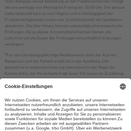
Die Übergabe deiner Bestellung an den Paketdienstleister erfolgt
bei uns werktags von Montag bis Freitag bis 18:00 Uhr. Der genaue
Lieferzeitpunkt kann je nach Region und in Abhängigkeit der
Produktverfügbarkeit sowie vom Zustellzeitpunkt des Spediteurs
abweichen. Darüber hinaus können notwendige pharmazeutische
Prüfungen, die zu deiner Arzneimittelsicherheit dienen, die
Lieferfrist um die Dauer der Prüfungen einschließlich Klärungen
verlängern.
4
Für verschreibungspflichtige Medikamente stellt der Arzt ein
Rezept aus und der Patient erhält sie in der Apotheke. Die
gesetzliche Krankenversicherung übernimmt in der Regel die
Kosten dafür, der Versicherte trägt einen Teil davon als Zuzahlung
mit.
Grundsätzlich leisten Mitglieder Zuzahlungen in Höhe von zehn
Prozent des Abgabepreises,
mindestens
jedoch
fünf Euro
und
höchstens zehn Euro.
Es sind jedoch nie mehr als die tatsächlichen
Kosten der Leistung zu entrichten.
Diese Regeln gelten grundsätzlich auch für Online-Apotheken.
Bei Heilmitteln und häuslicher Krankenpflege beträgt die
Zuzahlung zehn Prozent der Kosten sowie zehn Euro je
Verordnung.