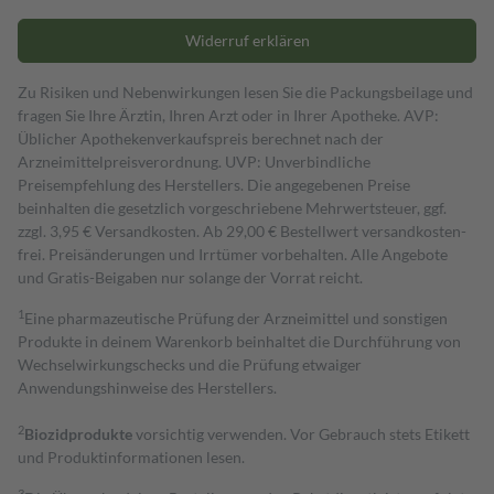
Widerruf erklären
Zu Risiken und Nebenwirkungen lesen Sie die Packungsbeilage und
fragen Sie Ihre Ärztin, Ihren Arzt oder in Ihrer Apotheke. AVP:
Üblicher Apothekenverkaufspreis berechnet nach der
Arzneimittelpreisverordnung. UVP: Unverbindliche
Preisempfehlung des Herstellers. Die angegebenen Preise
beinhalten die gesetzlich vorgeschriebene Mehrwertsteuer, ggf.
zzgl. 3,95 € Versandkosten. Ab 29,00 € Bestell­wert versand­kosten­
frei. Preisänderungen und Irrtümer vorbehalten. Alle Angebote
und Gratis-Beigaben nur solange der Vorrat reicht.
1
Eine pharmazeutische Prüfung der Arzneimittel und sonstigen
Produkte in deinem Warenkorb beinhaltet die Durchführung von
Wechselwirkungschecks und die Prüfung etwaiger
Anwendungshinweise des Herstellers.
2
Biozidprodukte
vorsichtig verwenden. Vor Gebrauch stets Etikett
und Produktinformationen lesen.
3