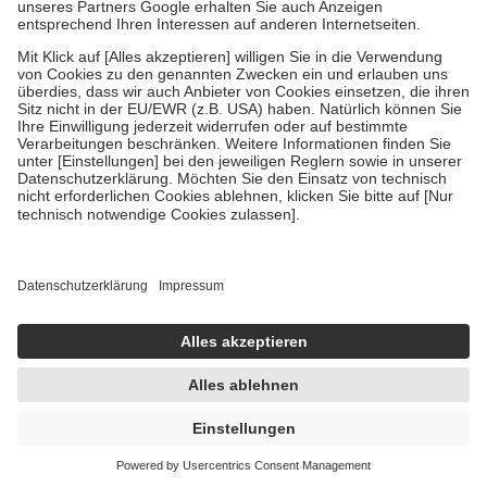
Um das Engagement der Versicherten für ihre eigene Gesundheit zu
stärken und die besondere Stellung der Familie zu unterstützen,
fallen
keine Zuzahlungen
an bei:
• Kindern und Jugendlichen bis zum vollendeten 18. Lebensjahr
mit Ausnahme der Fahrkosten
• Untersuchungen zur Vorsorge und Früherkennung, die von der
GKV getragen werden
• empfohlenen Schutzimpfungen
• Harn- und Blutteststreifen
Wir nutzen Trusted Shops als unabhängigen Dienstleister für die
Einholung von Bewertungen. Trusted Shops hat Maßnahmen
getroffen, um sicherzustellen, dass es sich um echte Bewertungen
handelt. Mehr Informationen findest du hier:
https://help.etrusted.com/hc/de/articles/4419944605341
Einige Bilder und Inhalte wurden unter Zuhilfenahme künstlicher
Intelligenz erstellt.