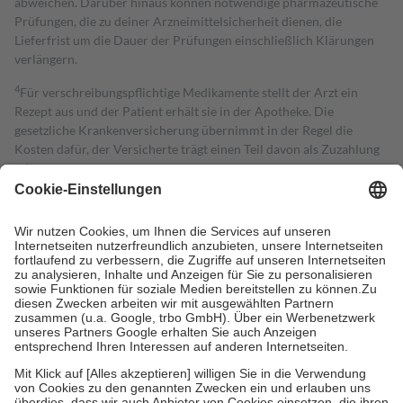
abweichen. Darüber hinaus können notwendige pharmazeutische
Prüfungen, die zu deiner Arzneimittelsicherheit dienen, die
Lieferfrist um die Dauer der Prüfungen einschließlich Klärungen
verlängern.
4
Für verschreibungspflichtige Medikamente stellt der Arzt ein
Rezept aus und der Patient erhält sie in der Apotheke. Die
gesetzliche Krankenversicherung übernimmt in der Regel die
Kosten dafür, der Versicherte trägt einen Teil davon als Zuzahlung
mit.
Grundsätzlich leisten Mitglieder Zuzahlungen in Höhe von zehn
Prozent des Abgabepreises,
mindestens
jedoch
fünf Euro
und
höchstens zehn Euro.
Es sind jedoch nie mehr als die tatsächlichen
Kosten der Leistung zu entrichten.
Diese Regeln gelten grundsätzlich auch für Online-Apotheken.
Bei Heilmitteln und häuslicher Krankenpflege beträgt die
Zuzahlung zehn Prozent der Kosten sowie zehn Euro je
Verordnung.
Um das Engagement der Versicherten für ihre eigene Gesundheit zu
stärken und die besondere Stellung der Familie zu unterstützen,
fallen
keine Zuzahlungen
an bei:
• Kindern und Jugendlichen bis zum vollendeten 18. Lebensjahr