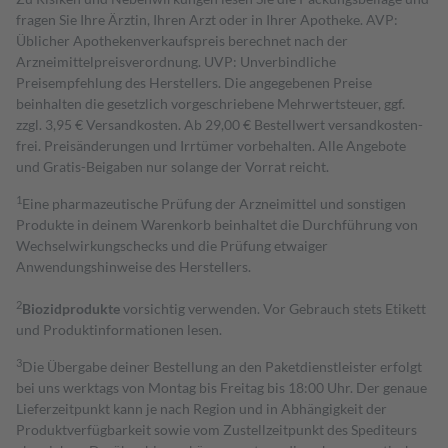
fragen Sie Ihre Ärztin, Ihren Arzt oder in Ihrer Apotheke. AVP:
Üblicher Apothekenverkaufspreis berechnet nach der
Arzneimittelpreisverordnung. UVP: Unverbindliche
Preisempfehlung des Herstellers. Die angegebenen Preise
beinhalten die gesetzlich vorgeschriebene Mehrwertsteuer, ggf.
zzgl. 3,95 € Versandkosten. Ab 29,00 € Bestell­wert versand­kosten­
frei. Preisänderungen und Irrtümer vorbehalten. Alle Angebote
und Gratis-Beigaben nur solange der Vorrat reicht.
1
Eine pharmazeutische Prüfung der Arzneimittel und sonstigen
Produkte in deinem Warenkorb beinhaltet die Durchführung von
Wechselwirkungschecks und die Prüfung etwaiger
Anwendungshinweise des Herstellers.
2
Biozidprodukte
vorsichtig verwenden. Vor Gebrauch stets Etikett
und Produktinformationen lesen.
3
Die Übergabe deiner Bestellung an den Paketdienstleister erfolgt
bei uns werktags von Montag bis Freitag bis 18:00 Uhr. Der genaue
Lieferzeitpunkt kann je nach Region und in Abhängigkeit der
Produktverfügbarkeit sowie vom Zustellzeitpunkt des Spediteurs