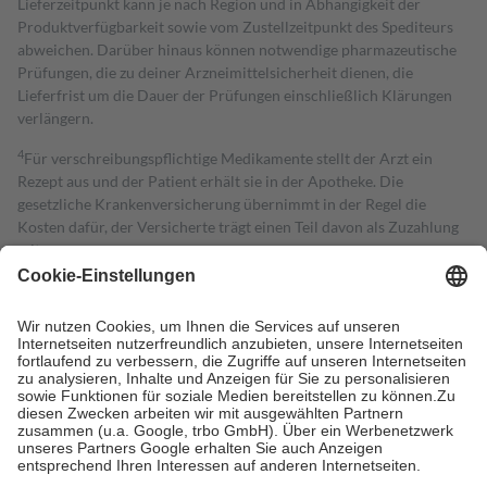
Lieferzeitpunkt kann je nach Region und in Abhängigkeit der
Produktverfügbarkeit sowie vom Zustellzeitpunkt des Spediteurs
abweichen. Darüber hinaus können notwendige pharmazeutische
Prüfungen, die zu deiner Arzneimittelsicherheit dienen, die
Lieferfrist um die Dauer der Prüfungen einschließlich Klärungen
verlängern.
4
Für verschreibungspflichtige Medikamente stellt der Arzt ein
Rezept aus und der Patient erhält sie in der Apotheke. Die
gesetzliche Krankenversicherung übernimmt in der Regel die
Kosten dafür, der Versicherte trägt einen Teil davon als Zuzahlung
mit.
Grundsätzlich leisten Mitglieder Zuzahlungen in Höhe von zehn
Prozent des Abgabepreises,
mindestens
jedoch
fünf Euro
und
höchstens zehn Euro.
Es sind jedoch nie mehr als die tatsächlichen
Kosten der Leistung zu entrichten.
Diese Regeln gelten grundsätzlich auch für Online-Apotheken.
Bei Heilmitteln und häuslicher Krankenpflege beträgt die
Zuzahlung zehn Prozent der Kosten sowie zehn Euro je
Verordnung.
Um das Engagement der Versicherten für ihre eigene Gesundheit zu
stärken und die besondere Stellung der Familie zu unterstützen,