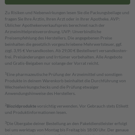
Zu Risiken und Nebenwirkungen lesen Sie die Packungsbeilage und
fragen Sie Ihre Ärztin, Ihren Arzt oder in Ihrer Apotheke. AVP:
Üblicher Apothekenverkaufspreis berechnet nach der
Arzneimittelpreisverordnung. UVP: Unverbindliche
Preisempfehlung des Herstellers. Die angegebenen Preise
beinhalten die gesetzlich vorgeschriebene Mehrwertsteuer, ggf.
zzgl. 3,95 € Versandkosten. Ab 29,00 € Bestell­wert versand­kosten­
frei. Preisänderungen und Irrtümer vorbehalten. Alle Angebote
und Gratis-Beigaben nur solange der Vorrat reicht.
1
Eine pharmazeutische Prüfung der Arzneimittel und sonstigen
Produkte in deinem Warenkorb beinhaltet die Durchführung von
Wechselwirkungschecks und die Prüfung etwaiger
Anwendungshinweise des Herstellers.
2
Biozidprodukte
vorsichtig verwenden. Vor Gebrauch stets Etikett
und Produktinformationen lesen.
3
Die Übergabe deiner Bestellung an den Paketdienstleister erfolgt
bei uns werktags von Montag bis Freitag bis 18:00 Uhr. Der genaue