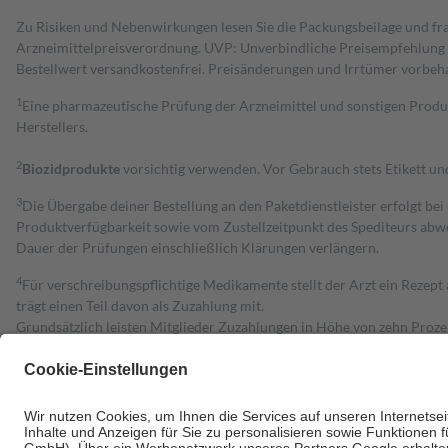
Zu Risiken und Nebenwirkungen lesen Sie die Packungsbeilage und fra
Arzneimittelpreisverordnung. UVP: Unverbindliche Preisempfehlung de
Bestell­wert versand­kosten­frei. Preisänderungen und Irrtümer vorbeh
1
Eine pharmazeutische Prüfung der Arzneimittel und sonstigen Pro
Herstellers.
2
Biozidprodukte
vorsichtig verwenden. Vor Gebrauch stets Etikett u
3
Die Übergabe deiner Bestellung an den Paketdienstleister erfolgt bei
Produktverfügbarkeit sowie vom Zustellzeitpunkt des Spediteurs abwe
Dauer der Prüfungen einschließlich Klärungen verlängern.
4
Für verschreibungspflichtige Medikamente stellt der Arzt ein Rezept 
trägt einen Teil davon als Zuzahlung mit.
Grundsätzlich leisten Mitglieder Zuzahlungen in Höhe von zehn Proz
zu entrichten.
Diese Regeln gelten grundsätzlich auch für Online-Apotheken.
Bei Heilmitteln und häuslicher Krankenpflege beträgt die Zuzahlung 
Um das Engagement der Versicherten für ihre eigene Gesundheit zu stä
• Kindern und Jugendlichen bis zum vollendeten 18. Lebensjahr mit