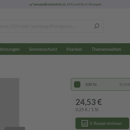
versandkostenfrei
ab 29 € und für E-Rezepte
letzungen
Sonnenschutz
Marken
Themenwelten
100 St
(0,25 € 
24,53 €
0,25 € / 1 St
E-Rezept einlösen