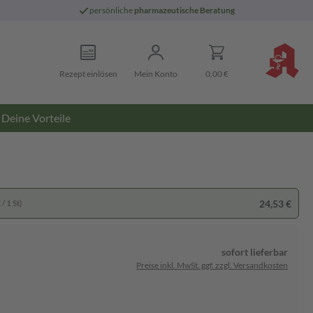
persönliche
pharmazeutische Beratung
Rezept einlösen
Mein Konto
0,00 €
Deine Vorteile
24,53 €
/ 1 St)
sofort lieferbar
Preise inkl. MwSt. ggf. zzgl. Versandkosten