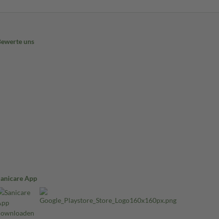
Bewerte uns
Sanicare App