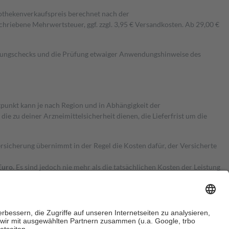
pothekenverkaufspreis berechnet nach der
hriebene Mehrwertsteuer, ggf. zzgl. 3,95 € Versandkosten. Ab 29,00 €
kungschecks und die Prüfung etwaiger Anwendungshinweise des
itpunkt kann je nach Region und in Abhängigkeit der
 zu deiner Arzneimittelsicherheit dienen, die Lieferfrist um die
ersicherung übernimmt in der Regel die Kosten dafür, der Versicherte
Euro.
Es sind jedoch nie mehr als die tatsächlichen Kosten der Leistung
e Zuzahlungen
an bei: