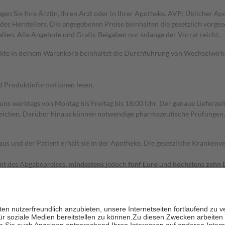
gen Sie Ihre Ärztin, Ihren Arzt oder in Ihrer Apotheke. AVP: Üblicher A
s Herstellers. Die angegebenen Preise beinhalten die gesetzlich vorgesc
alten. Alle Angebote und Gratis-Beigaben nur solange der Vorrat reicht.
dukte in deinem Warenkorb beinhaltet die Durchführung von Wechselwir
nd Produktinformationen lesen.
 uns werktags von Montag bis Freitag bis 18:00 Uhr. Der genaue Lieferze
ichen. Darüber hinaus können notwendige pharmazeutische Prüfungen, die
aus und der Patient erhält sie in der Apotheke. Die gesetzliche Krankenv
ent des Abgabepreises,
mindestens
jedoch
fünf Euro
und
höchstens zehn 
zehn Prozent der Kosten sowie zehn Euro je Verordnung.
rken und die besondere Stellung der Familie zu unterstützen, fallen
kein
 Ausnahme der Fahrkosten