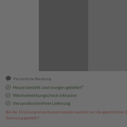
Abbildung kann abweichen
Persönliche Beratung
Heute bestellt und morgen geliefert³
Wechselwirkungscheck inklusive
Versandkostenfreie Lieferung
Bei der Einlösung eines Kassenrezeptes werden nur die gesetzlichen 
Rechnung gestellt.⁴