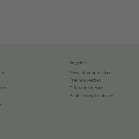
e
So geht's
nto
Newsletter anfordern
Freunde werben
gen
E-Rezept einlösen
Papier Rezept einlösen
g