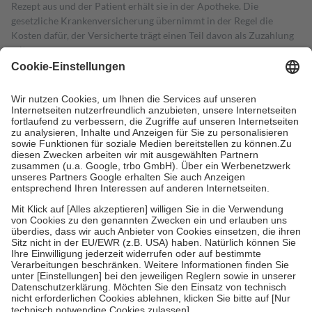
Rezept aus und der Patient erhält sie in der Apotheke. Die
gesetzliche Krankenversicherung übernimmt in der Regel die
Kosten dafür, der Versicherte trägt einen Teil davon als Zuzahlung
mit.
Grundsätzlich leisten Mitglieder Zuzahlungen in Höhe von zehn
Prozent des Abgabepreises,
mindestens
jedoch
fünf Euro
und
höchstens zehn Euro.
Es sind jedoch nie mehr als die tatsächlichen
Kosten der Leistung zu entrichten.
Diese Regeln gelten grundsätzlich auch für Online-Apotheken.
Bei Heilmitteln und häuslicher Krankenpflege beträgt die
Zuzahlung zehn Prozent der Kosten sowie zehn Euro je
Verordnung.
Um das Engagement der Versicherten für ihre eigene Gesundheit zu
stärken und die besondere Stellung der Familie zu unterstützen,
fallen
keine Zuzahlungen
an bei:
• Kindern und Jugendlichen bis zum vollendeten 18. Lebensjahr
mit Ausnahme der Fahrkosten
• Untersuchungen zur Vorsorge und Früherkennung, die von der
GKV getragen werden
• empfohlenen Schutzimpfungen
• Harn- und Blutteststreifen