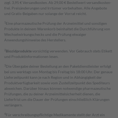
zzgl. 3,95 € Versandkosten. Ab 29,00 € Bestell­wert versand­kosten­
frei. Preisänderungen und Irrtümer vorbehalten. Alle Angebote
und Gratis-Beigaben nur solange der Vorrat reicht.
1
Eine pharmazeutische Prüfung der Arzneimittel und sonstigen
Produkte in deinem Warenkorb beinhaltet die Durchführung von
Wechselwirkungschecks und die Prüfung etwaiger
Anwendungshinweise des Herstellers.
2
Biozidprodukte
vorsichtig verwenden. Vor Gebrauch stets Etikett
und Produktinformationen lesen.
3
Die Übergabe deiner Bestellung an den Paketdienstleister erfolgt
bei uns werktags von Montag bis Freitag bis 18:00 Uhr. Der genaue
Lieferzeitpunkt kann je nach Region und in Abhängigkeit der
Produktverfügbarkeit sowie vom Zustellzeitpunkt des Spediteurs
abweichen. Darüber hinaus können notwendige pharmazeutische
Prüfungen, die zu deiner Arzneimittelsicherheit dienen, die
Lieferfrist um die Dauer der Prüfungen einschließlich Klärungen
verlängern.
4
Für verschreibungspflichtige Medikamente stellt der Arzt ein