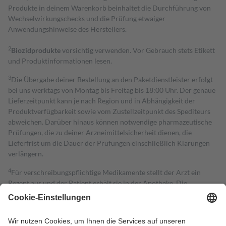
Produkte in deinem Warenkorb beinhaltet die Durchführung von
Wechselwirkungschecks und die Prüfung etwaiger
Anwendungshinweise des Herstellers.
2
Biozidprodukte
vorsichtig verwenden. Vor Gebrauch stets Etikett
und Produktinformationen lesen.
3
Die Übergabe deiner Bestellung an den Paketdienstleister erfolgt
bei uns werktags von Montag bis Freitag bis 18:00 Uhr. Der genaue
Lieferzeitpunkt kann je nach Region und in Abhängigkeit der
Produktverfügbarkeit sowie vom Zustellzeitpunkt des Spediteurs
abweichen. Darüber hinaus können notwendige pharmazeutische
Prüfungen, die zu deiner Arzneimittelsicherheit dienen, die
Lieferfrist um die Dauer der Prüfungen einschließlich Klärungen
verlängern.
4
Für verschreibungspflichtige Medikamente stellt der Arzt ein
Rezept aus und der Patient erhält sie in der Apotheke. Die
gesetzliche Krankenversicherung übernimmt in der Regel die
Kosten dafür, der Versicherte trägt einen Teil davon als Zuzahlung
mit.
Grundsätzlich leisten Mitglieder Zuzahlungen in Höhe von zehn