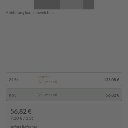
Abbildung kann abweichen
Spartipp
24 St
123,08 €
(5,13 € / 1 St)
8 St
56,82 €
(7,10 € / 1 St)
56,82 €
7,10 € / 1 St
sofort lieferbar