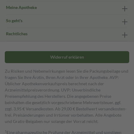
Meine Apotheke
So geht's
Rechtliches
Widerruf erklären
Zu Risiken und Nebenwirkungen lesen Sie die Packungsbeilage und
fragen Sie Ihre Ärztin, Ihren Arzt oder in Ihrer Apotheke. AVP:
Üblicher Apothekenverkaufspreis berechnet nach der
Arzneimittelpreisverordnung. UVP: Unverbindliche
Preisempfehlung des Herstellers. Die angegebenen Preise
beinhalten die gesetzlich vorgeschriebene Mehrwertsteuer, ggf.
zzgl. 3,95 € Versandkosten. Ab 29,00 € Bestell­wert versand­kosten­
frei. Preisänderungen und Irrtümer vorbehalten. Alle Angebote
und Gratis-Beigaben nur solange der Vorrat reicht.
1
Eine pharmazeutische Prüfung der Arzneimittel und sonstigen