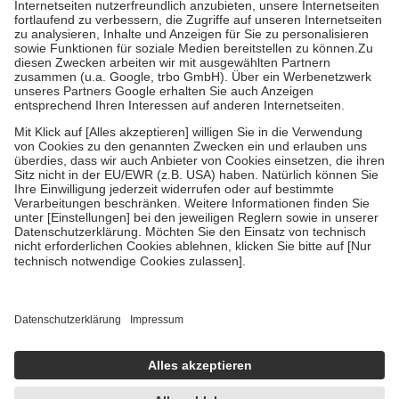
Prozent des Abgabepreises,
mindestens
jedoch
fünf Euro
und
höchstens zehn Euro.
Es sind jedoch nie mehr als die tatsächlichen
Kosten der Leistung zu entrichten.
Diese Regeln gelten grundsätzlich auch für Online-Apotheken.
Bei Heilmitteln und häuslicher Krankenpflege beträgt die
Zuzahlung zehn Prozent der Kosten sowie zehn Euro je
Verordnung.
Um das Engagement der Versicherten für ihre eigene Gesundheit zu
stärken und die besondere Stellung der Familie zu unterstützen,
fallen
keine Zuzahlungen
an bei:
• Kindern und Jugendlichen bis zum vollendeten 18. Lebensjahr
mit Ausnahme der Fahrkosten
• Untersuchungen zur Vorsorge und Früherkennung, die von der
GKV getragen werden
• empfohlenen Schutzimpfungen
• Harn- und Blutteststreifen
Wir nutzen Trusted Shops als unabhängigen Dienstleister für die
Einholung von Bewertungen. Trusted Shops hat Maßnahmen
getroffen, um sicherzustellen, dass es sich um echte Bewertungen
handelt. Mehr Informationen findest du hier: