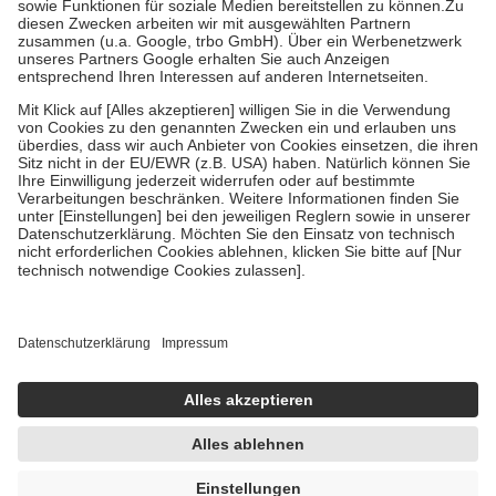
Zuzahlung zehn Prozent der Kosten sowie zehn Euro je
Verordnung.
Um das Engagement der Versicherten für ihre eigene Gesundheit zu
stärken und die besondere Stellung der Familie zu unterstützen,
fallen
keine Zuzahlungen
an bei:
• Kindern und Jugendlichen bis zum vollendeten 18. Lebensjahr
mit Ausnahme der Fahrkosten
• Untersuchungen zur Vorsorge und Früherkennung, die von der
GKV getragen werden
• empfohlenen Schutzimpfungen
• Harn- und Blutteststreifen
Wir nutzen Trusted Shops als unabhängigen Dienstleister für die
Einholung von Bewertungen. Trusted Shops hat Maßnahmen
getroffen, um sicherzustellen, dass es sich um echte Bewertungen
handelt. Mehr Informationen findest du hier:
https://help.etrusted.com/hc/de/articles/4419944605341
Einige Bilder und Inhalte wurden unter Zuhilfenahme künstlicher
Intelligenz erstellt.