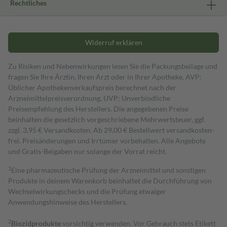
Rechtliches
Widerruf erklären
Zu Risiken und Nebenwirkungen lesen Sie die Packungsbeilage und
fragen Sie Ihre Ärztin, Ihren Arzt oder in Ihrer Apotheke. AVP:
Üblicher Apothekenverkaufspreis berechnet nach der
Arzneimittelpreisverordnung. UVP: Unverbindliche
Preisempfehlung des Herstellers. Die angegebenen Preise
beinhalten die gesetzlich vorgeschriebene Mehrwertsteuer, ggf.
zzgl. 3,95 € Versandkosten. Ab 29,00 € Bestell­wert versand­kosten­
frei. Preisänderungen und Irrtümer vorbehalten. Alle Angebote
und Gratis-Beigaben nur solange der Vorrat reicht.
1
Eine pharmazeutische Prüfung der Arzneimittel und sonstigen
Produkte in deinem Warenkorb beinhaltet die Durchführung von
Wechselwirkungschecks und die Prüfung etwaiger
Anwendungshinweise des Herstellers.
2
Biozidprodukte
vorsichtig verwenden. Vor Gebrauch stets Etikett