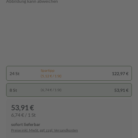
Abbildung kann abweichen
Spartipp
24 St
122,97 €
(5,12 € / 1 St)
8 St
53,91 €
(6,74 € / 1 St)
53,91 €
6,74 € / 1 St
sofort lieferbar
Preise inkl. MwSt. ggf. zzgl. Versandkosten