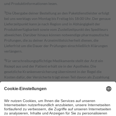
und Produktinformationen lesen.
3
Die Übergabe deiner Bestellung an den Paketdienstleister erfolgt
bei uns werktags von Montag bis Freitag bis 18:00 Uhr. Der genaue
Lieferzeitpunkt kann je nach Region und in Abhängigkeit der
Produktverfügbarkeit sowie vom Zustellzeitpunkt des Spediteurs
abweichen. Darüber hinaus können notwendige pharmazeutische
Prüfungen, die zu deiner Arzneimittelsicherheit dienen, die
Lieferfrist um die Dauer der Prüfungen einschließlich Klärungen
verlängern.
4
Für verschreibungspflichtige Medikamente stellt der Arzt ein
Rezept aus und der Patient erhält sie in der Apotheke. Die
gesetzliche Krankenversicherung übernimmt in der Regel die
Kosten dafür, der Versicherte trägt einen Teil davon als Zuzahlung
mit.
Grundsätzlich leisten Mitglieder Zuzahlungen in Höhe von zehn
Prozent des Abgabepreises,
mindestens
jedoch
fünf Euro
und
höchstens zehn Euro.
Es sind jedoch nie mehr als die tatsächlichen
Kosten der Leistung zu entrichten.
Diese Regeln gelten grundsätzlich auch für Online-Apotheken.
Bei Heilmitteln und häuslicher Krankenpflege beträgt die