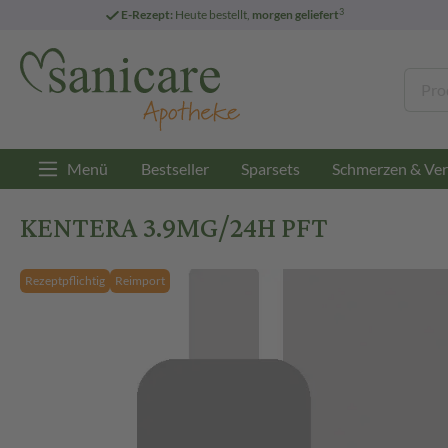
3
E-Rezept:
Heute bestellt,
morgen geliefert
Menü
Bestseller
Sparsets
Schmerzen & Ver
KENTERA 3.9MG/24H PFT
Rezeptpflichtig
Reimport