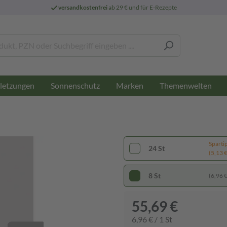
versandkostenfrei
ab 29 € und für E-Rezepte
letzungen
Sonnenschutz
Marken
Themenwelten
Sparti
24 St
(5,13 € 
8 St
(6,96 € 
55,69 €
6,96 € / 1 St