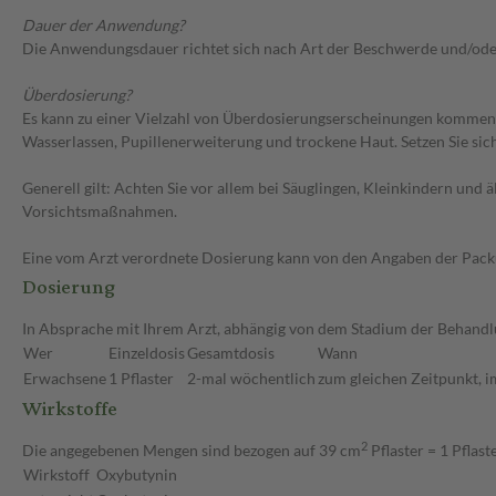
Dauer der Anwendung?
Die Anwendungsdauer richtet sich nach Art der Beschwerde und/ode
Überdosierung?
Es kann zu einer Vielzahl von Überdosierungserscheinungen kommen, 
Wasserlassen, Pupillenerweiterung und trockene Haut. Setzen Sie si
Generell gilt: Achten Sie vor allem bei Säuglingen, Kleinkindern un
Vorsichtsmaßnahmen.
Eine vom Arzt verordnete Dosierung kann von den Angaben der Packun
Dosierung
In Absprache mit Ihrem Arzt, abhängig von dem Stadium der Behandlu
Wer
Einzeldosis
Gesamtdosis
Wann
Erwachsene
1 Pflaster
2-mal wöchentlich
zum gleichen Zeitpunkt, 
Wirkstoffe
2
Die angegebenen Mengen sind bezogen auf 39 cm
Pflaster = 1 Pflast
Wirkstoff
Oxybutynin