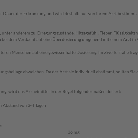
r Dauer der Erkrankung und wird deshalb nur von Ihrem Arzt bestimmt.
unter anderem zu, Erregungszustände, Hitzegefühl, Fieber, Flüssigkeit
ch bei dem Verdacht auf eine Überdosierung umgehend mit einem Arzt in
d älteren Menschen auf eine gewissenhafte Dosierung. Im Zweifelsfalle f
gsbeilage abweichen. Da der Arzt sie individuell abstimmt, sollten Si
ng, wird das Arzneimittel in der Regel folgendermaßen dosiert:
im Abstand von 3-4 Tagen
er
36 mg