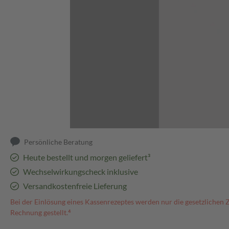
Abbildung kann abweichen
Persönliche Beratung
Heute bestellt und morgen geliefert³
Wechselwirkungscheck inklusive
Versandkostenfreie Lieferung
Bei der Einlösung eines Kassenrezeptes werden nur die gesetzlichen 
Rechnung gestellt.⁴