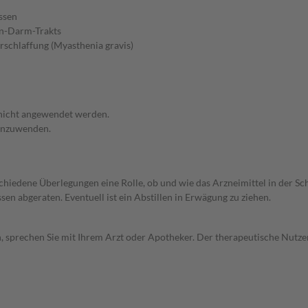
ssen
en-Darm-Trakts
schlaffung (Myasthenia gravis)
 nicht angewendet werden.
 anzuwenden.
rschiedene Überlegungen eine Rolle, ob und wie das Arzneimittel in der
en abgeraten. Eventuell ist ein Abstillen in Erwägung zu ziehen.
, sprechen Sie mit Ihrem Arzt oder Apotheker. Der therapeutische Nutzen