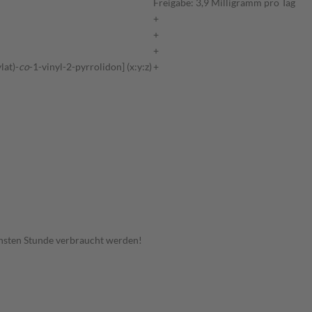
Freigabe: 3,9 Milligramm pro Tag
+
+
+
lat)-
co
-1-vinyl-2-pyrrolidon] (x:y:z)
+
hsten Stunde verbraucht werden!