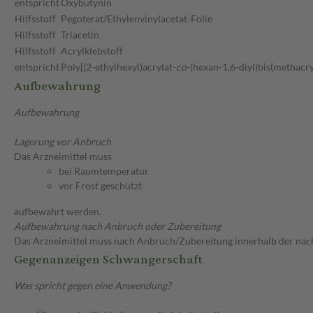
entspricht
Oxybutynin
Hilfsstoff
Pegoterat/Ethylenvinylacetat-Folie
Hilfsstoff
Triacetin
Hilfsstoff
Acrylklebstoff
entspricht
Poly[(2-ethylhexyl)acrylat-
co
-(hexan-1,6-diyl)bis(methacry
Aufbewahrung
Aufbewahrung
Lagerung vor Anbruch
Das Arzneimittel muss
bei Raumtemperatur
vor Frost geschützt
aufbewahrt werden.
Aufbewahrung nach Anbruch oder Zubereitung
Das Arzneimittel muss nach Anbruch/Zubereitung innerhalb der näc
Gegenanzeigen Schwangerschaft
Was spricht gegen eine Anwendung?