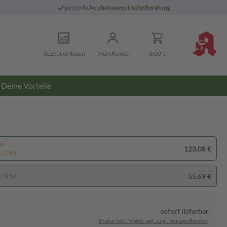
persönliche
pharmazeutische Beratung
Rezept einlösen
Mein Konto
0,00 €
Deine Vorteile
pp
123,08 €
/ 1 St)
55,69 €
/ 1 St)
sofort lieferbar
Preise inkl. MwSt. ggf. zzgl. Versandkosten