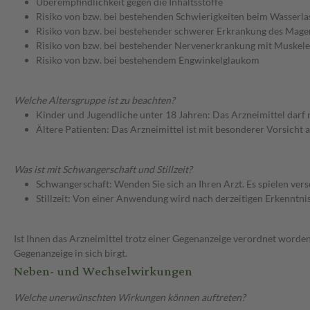
Überempfindlichkeit gegen die Inhaltsstoffe
Risiko von bzw. bei bestehenden Schwierigkeiten beim Wasserla
Risiko von bzw. bei bestehender schwerer Erkrankung des Mag
Risiko von bzw. bei bestehender Nervenerkrankung mit Muskeler
Risiko von bzw. bei bestehendem Engwinkelglaukom
Welche Altersgruppe ist zu beachten?
Kinder und Jugendliche unter 18 Jahren: Das Arzneimittel darf
Ältere Patienten: Das Arzneimittel ist mit besonderer Vorsicht
Was ist mit Schwangerschaft und Stillzeit?
Schwangerschaft: Wenden Sie sich an Ihren Arzt. Es spielen ve
Stillzeit: Von einer Anwendung wird nach derzeitigen Erkenntniss
Ist Ihnen das Arzneimittel trotz einer Gegenanzeige verordnet worden
Gegenanzeige in sich birgt.
Neben- und Wechselwirkungen
Welche unerwünschten Wirkungen können auftreten?