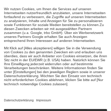
Prozent des Abgabepreises,
mindestens
jedoch
fünf Euro
und
höchstens zehn Euro.
Es sind jedoch nie mehr als die tatsächlichen
Kosten der Leistung zu entrichten.
Diese Regeln gelten grundsätzlich auch für Online-Apotheken.
Bei Heilmitteln und häuslicher Krankenpflege beträgt die
Zuzahlung zehn Prozent der Kosten sowie zehn Euro je
Verordnung.
Um das Engagement der Versicherten für ihre eigene Gesundheit zu
stärken und die besondere Stellung der Familie zu unterstützen,
fallen
keine Zuzahlungen
an bei:
• Kindern und Jugendlichen bis zum vollendeten 18. Lebensjahr
mit Ausnahme der Fahrkosten
• Untersuchungen zur Vorsorge und Früherkennung, die von der
GKV getragen werden
• empfohlenen Schutzimpfungen
• Harn- und Blutteststreifen
Wir nutzen Trusted Shops als unabhängigen Dienstleister für die
Einholung von Bewertungen. Trusted Shops hat Maßnahmen
getroffen, um sicherzustellen, dass es sich um echte Bewertungen
handelt. Mehr Informationen findest du hier:
https://help.etrusted.com/hc/de/articles/4419944605341