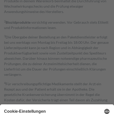
Produkte in deinem Warenkorb beinhaltet die Durchführung von
Wechselwirkungschecks und die Prüfung etwaiger
Anwendungshinweise des Herstellers.
2
Biozidprodukte
vorsichtig verwenden. Vor Gebrauch stets Etikett
und Produktinformationen lesen.
3
Die Übergabe deiner Bestellung an den Paketdienstleister erfolgt
bei uns werktags von Montag bis Freitag bis 18:00 Uhr. Der genaue
Lieferzeitpunkt kann je nach Region und in Abhängigkeit der
Produktverfügbarkeit sowie vom Zustellzeitpunkt des Spediteurs
abweichen. Darüber hinaus können notwendige pharmazeutische
Prüfungen, die zu deiner Arzneimittelsicherheit dienen, die
Lieferfrist um die Dauer der Prüfungen einschließlich Klärungen
verlängern.
4
Für verschreibungspflichtige Medikamente stellt der Arzt ein
Rezept aus und der Patient erhält sie in der Apotheke. Die
gesetzliche Krankenversicherung übernimmt in der Regel die
Kosten dafür, der Versicherte trägt einen Teil davon als Zuzahlung
mit.
Grundsätzlich leisten Mitglieder Zuzahlungen in Höhe von zehn