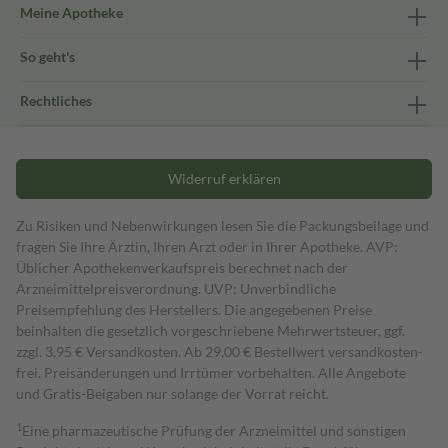
Meine Apotheke
So geht's
Rechtliches
Widerruf erklären
Zu Risiken und Nebenwirkungen lesen Sie die Packungsbeilage und
fragen Sie Ihre Ärztin, Ihren Arzt oder in Ihrer Apotheke. AVP:
Üblicher Apothekenverkaufspreis berechnet nach der
Arzneimittelpreisverordnung. UVP: Unverbindliche
Preisempfehlung des Herstellers. Die angegebenen Preise
beinhalten die gesetzlich vorgeschriebene Mehrwertsteuer, ggf.
zzgl. 3,95 € Versandkosten. Ab 29,00 € Bestell­wert versand­kosten­
frei. Preisänderungen und Irrtümer vorbehalten. Alle Angebote
und Gratis-Beigaben nur solange der Vorrat reicht.
1
Eine pharmazeutische Prüfung der Arzneimittel und sonstigen