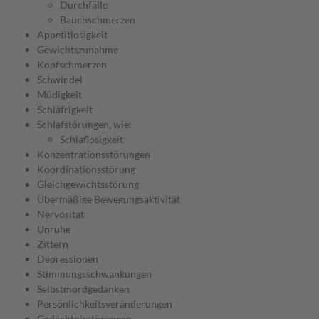
Durchfälle
Bauchschmerzen
Appetitlosigkeit
Gewichtszunahme
Kopfschmerzen
Schwindel
Müdigkeit
Schläfrigkeit
Schlafstörungen, wie:
Schlaflosigkeit
Konzentrationsstörungen
Koordinationsstörung
Gleichgewichtsstörung
Übermäßige Bewegungsaktivität
Nervosität
Unruhe
Zittern
Depressionen
Stimmungsschwankungen
Selbstmordgedanken
Persönlichkeitsveränderungen
Gedächtnisstörungen