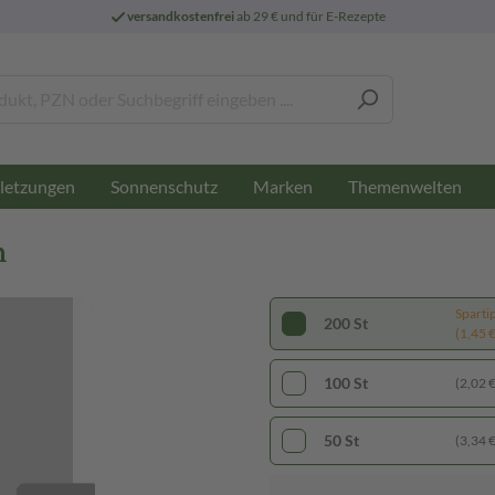
versandkostenfrei
ab 29 € und für E-Rezepte
letzungen
Sonnenschutz
Marken
Themenwelten
n
Sparti
200 St
(1,45 € 
100 St
(2,02 € 
50 St
(3,34 € 