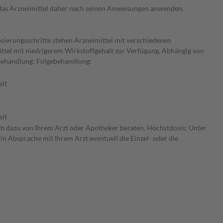
e das Arzneimittel daher nach seinen Anweisungen anwenden.
osierungsschritte stehen Arzneimittel mit verschiedenen
ittel mit niedrigerem Wirkstoffgehalt zur Verfügung. Abhängig von
 Behandlung: Folgebehandlung:
eit
eit
ich dazu von Ihrem Arzt oder Apotheker beraten. Höchstdosis: Unter
in Absprache mit Ihrem Arzt eventuell die Einzel- oder die