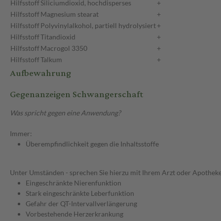
Hilfsstoff
Siliciumdioxid, hochdisperses
+
Hilfsstoff
Magnesium stearat
+
Hilfsstoff
Polyvinylalkohol, partiell hydrolysiert
+
Hilfsstoff
Titandioxid
+
Hilfsstoff
Macrogol 3350
+
Hilfsstoff
Talkum
+
Aufbewahrung
Gegenanzeigen Schwangerschaft
Was spricht gegen eine Anwendung?
Immer:
Überempfindlichkeit gegen die Inhaltsstoffe
Unter Umständen - sprechen Sie hierzu mit Ihrem Arzt oder Apotheke
Eingeschränkte Nierenfunktion
Stark eingeschränkte Leberfunktion
Gefahr der QT-Intervallverlängerung
Vorbestehende Herzerkrankung