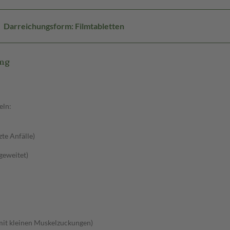
Darreichungsform: Filmtabletten
0mg
eln:
zte Anfälle)
sgeweitet)
 mit kleinen Muskelzuckungen)