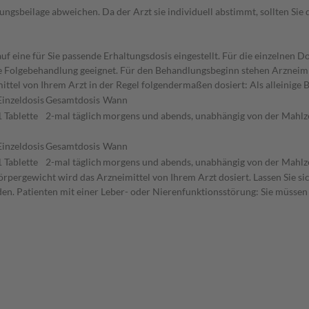
gsbeilage abweichen. Da der Arzt sie individuell abstimmt, sollten Si
f eine für Sie passende Erhaltungsdosis eingestellt. Für die einzelnen D
die Folgebehandlung geeignet. Für den Behandlungsbeginn stehen Arzneim
ttel von Ihrem Arzt in der Regel folgendermaßen dosiert: Als alleinige
Einzeldosis
Gesamtdosis
Wann
1 Tablette
2-mal täglich
morgens und abends, unabhängig von der Mahlz
Einzeldosis
Gesamtdosis
Wann
1 Tablette
2-mal täglich
morgens und abends, unabhängig von der Mahlz
rpergewicht wird das Arzneimittel von Ihrem Arzt dosiert. Lassen Sie s
den. Patienten mit einer Leber- oder Nierenfunktionsstörung: Sie müssen 