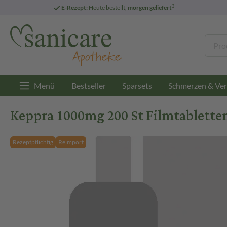
3
E-Rezept:
Heute bestellt,
morgen geliefert
Menü
Bestseller
Sparsets
Schmerzen & Ver
Keppra 1000mg 200 St Filmtablette
Rezeptpflichtig
Reimport