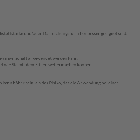
irkstoffstärke und/oder Darreichungsform her besser geeignet sind.
 Schwangerschaft angewendet werden kann.
nd wie Sie mit dem Stillen weitermachen können.
 kann höher sein, als das Risiko, das die Anwendung bei einer