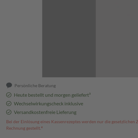
Abbildung kann abweichen
Persönliche Beratung
Heute bestellt und morgen geliefert³
Wechselwirkungscheck inklusive
Versandkostenfreie Lieferung
Bei der Einlösung eines Kassenrezeptes werden nur die gesetzlichen 
Rechnung gestellt.⁴