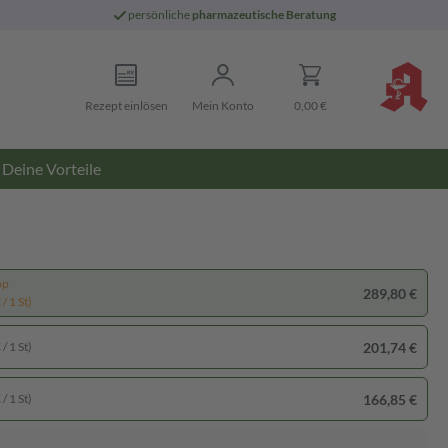
persönliche
pharmazeutische Beratung
Rezept einlösen
Mein Konto
0,00 €
Deine Vorteile
pp
289,80 €
/ 1 St)
201,74 €
/ 1 St)
166,85 €
/ 1 St)