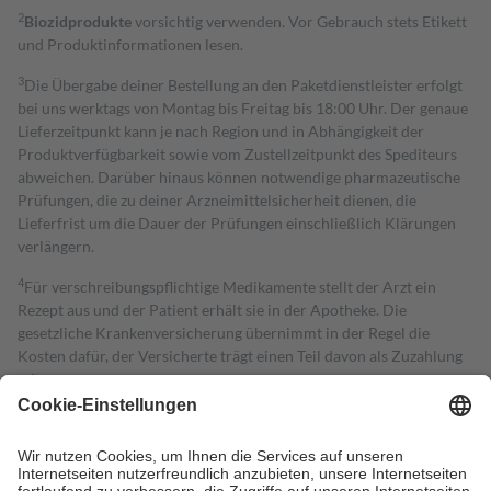
2
Biozidprodukte
vorsichtig verwenden. Vor Gebrauch stets Etikett
und Produktinformationen lesen.
3
Die Übergabe deiner Bestellung an den Paketdienstleister erfolgt
bei uns werktags von Montag bis Freitag bis 18:00 Uhr. Der genaue
Lieferzeitpunkt kann je nach Region und in Abhängigkeit der
Produktverfügbarkeit sowie vom Zustellzeitpunkt des Spediteurs
abweichen. Darüber hinaus können notwendige pharmazeutische
Prüfungen, die zu deiner Arzneimittelsicherheit dienen, die
Lieferfrist um die Dauer der Prüfungen einschließlich Klärungen
verlängern.
4
Für verschreibungspflichtige Medikamente stellt der Arzt ein
Rezept aus und der Patient erhält sie in der Apotheke. Die
gesetzliche Krankenversicherung übernimmt in der Regel die
Kosten dafür, der Versicherte trägt einen Teil davon als Zuzahlung
mit.
Grundsätzlich leisten Mitglieder Zuzahlungen in Höhe von zehn
Prozent des Abgabepreises,
mindestens
jedoch
fünf Euro
und
höchstens zehn Euro.
Es sind jedoch nie mehr als die tatsächlichen
Kosten der Leistung zu entrichten.