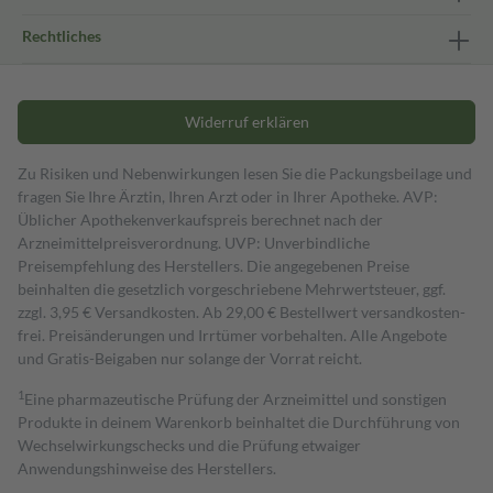
Rechtliches
Widerruf erklären
Zu Risiken und Nebenwirkungen lesen Sie die Packungsbeilage und
fragen Sie Ihre Ärztin, Ihren Arzt oder in Ihrer Apotheke. AVP:
Üblicher Apothekenverkaufspreis berechnet nach der
Arzneimittelpreisverordnung. UVP: Unverbindliche
Preisempfehlung des Herstellers. Die angegebenen Preise
beinhalten die gesetzlich vorgeschriebene Mehrwertsteuer, ggf.
zzgl. 3,95 € Versandkosten. Ab 29,00 € Bestell­wert versand­kosten­
frei. Preisänderungen und Irrtümer vorbehalten. Alle Angebote
und Gratis-Beigaben nur solange der Vorrat reicht.
1
Eine pharmazeutische Prüfung der Arzneimittel und sonstigen
Produkte in deinem Warenkorb beinhaltet die Durchführung von
Wechselwirkungschecks und die Prüfung etwaiger
Anwendungshinweise des Herstellers.