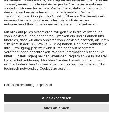
Diese Regeln gelten grundsätzlich auch für Online-Apotheken.
Bei Heilmitteln und häuslicher Krankenpflege beträgt die
Zuzahlung zehn Prozent der Kosten sowie zehn Euro je
Verordnung.
Um das Engagement der Versicherten für ihre eigene Gesundheit zu
stärken und die besondere Stellung der Familie zu unterstützen,
fallen
keine Zuzahlungen
an bei:
• Kindern und Jugendlichen bis zum vollendeten 18. Lebensjahr
mit Ausnahme der Fahrkosten
• Untersuchungen zur Vorsorge und Früherkennung, die von der
GKV getragen werden
• empfohlenen Schutzimpfungen
• Harn- und Blutteststreifen
Wir nutzen Trusted Shops als unabhängigen Dienstleister für die
Einholung von Bewertungen. Trusted Shops hat Maßnahmen
getroffen, um sicherzustellen, dass es sich um echte Bewertungen
handelt. Mehr Informationen findest du hier:
https://help.etrusted.com/hc/de/articles/4419944605341
Einige Bilder und Inhalte wurden unter Zuhilfenahme künstlicher
Intelligenz erstellt.