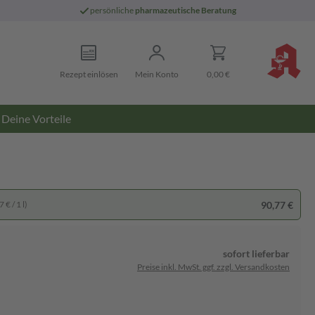
persönliche
pharmazeutische Beratung
Rezept einlösen
Mein Konto
0,00 €
Deine Vorteile
90,77 €
 € / 1 l)
sofort lieferbar
Preise inkl. MwSt. ggf. zzgl. Versandkosten