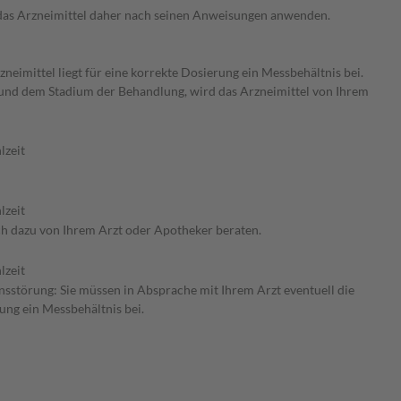
e das Arzneimittel daher nach seinen Anweisungen anwenden.
neimittel liegt für eine korrekte Dosierung ein Messbehältnis bei.
 und dem Stadium der Behandlung, wird das Arzneimittel von Ihrem
lzeit
lzeit
ch dazu von Ihrem Arzt oder Apotheker beraten.
lzeit
nsstörung: Sie müssen in Absprache mit Ihrem Arzt eventuell die
ung ein Messbehältnis bei.