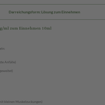
Darreichungsform: Lösung zum Einnehmen
mg/ml zum Einnehmen 10ml
eln:
zte Anfälle)
sgeweitet)
 mit kleinen Muskelzuckungen)