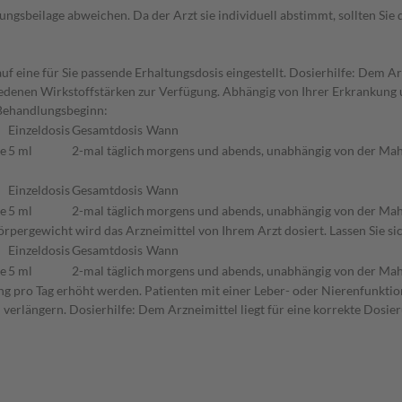
gsbeilage abweichen. Da der Arzt sie individuell abstimmt, sollten Si
 eine für Sie passende Erhaltungsdosis eingestellt. Dosierhilfe: Dem Arz
hiedenen Wirkstoffstärken zur Verfügung. Abhängig von Ihrer Erkrankung
 Behandlungsbeginn:
Einzeldosis
Gesamtdosis
Wann
ne
5 ml
2-mal täglich
morgens und abends, unabhängig von der Mah
Einzeldosis
Gesamtdosis
Wann
ne
5 ml
2-mal täglich
morgens und abends, unabhängig von der Mah
rpergewicht wird das Arzneimittel von Ihrem Arzt dosiert. Lassen Sie si
Einzeldosis
Gesamtdosis
Wann
ne
5 ml
2-mal täglich
morgens und abends, unabhängig von der Mah
ung pro Tag erhöht werden. Patienten mit einer Leber- oder Nierenfunktio
erlängern. Dosierhilfe: Dem Arzneimittel liegt für eine korrekte Dosier