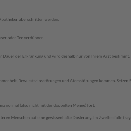
 Apotheker überschritten werden.
sser oder Tee verdünnen.
Dauer der Erkrankung und wird deshalb nur von Ihrem Arzt bestimmt. Pri
ommenheit, Bewusstseinsstörungen und Atemstörungen kommen. Setzen S
z normal (also nicht mit der doppelten Menge) fort.
d älteren Menschen auf eine gewissenhafte Dosierung. Im Zweifelsfalle f