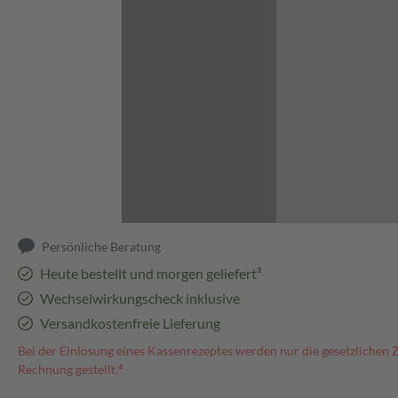
Abbildung kann abweichen
Persönliche Beratung
Heute bestellt und morgen geliefert³
Wechselwirkungscheck inklusive
Versandkostenfreie Lieferung
Bei der Einlösung eines Kassenrezeptes werden nur die gesetzlichen 
Rechnung gestellt.⁴