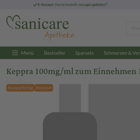
3
E-Rezept:
Heute bestellt,
morgen geliefert
Menü
Bestseller
Sparsets
Schmerzen & Ver
Keppra 100mg/ml zum Einnehmen 
Rezeptpflichtig
Reimport