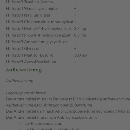
Hilfsstoff
Trauben-Aroma
+
Hilfsstoff
Wasser, gereinigtes
+
Hilfsstoff
Natrium citrat
+
Hilfsstoff
Citronensäure monohydrat
+
Hilfsstoff
Methyl-4-hydroxybenzoat
2,7 mg
Hilfsstoff
Propyl-4-hydroxybenzoat
0,3 mg
Hilfsstoff
Ammonium glycyrrhizat
+
Hilfsstoff
Glycerol
+
Hilfsstoff
Maltitol-Lösung
300 mg
Hilfsstoff
Acesulfam kalium
+
Aufbewahrung
Aufbewahrung
Lagerung vor Anbruch
Das Arzneimittel muss im Dunkeln (z.B. im Umkarton) aufbewahrt we
Aufbewahrung nach Anbruch oder Zubereitung
Das Arzneimittel darf nach Anbruch/Zubereitung höchstens 7 Mona
Das Arzneimittel muss nach Anbruch/Zubereitung
bei Raumtemperatur
im Dunkeln (z.B. im Umkarton)