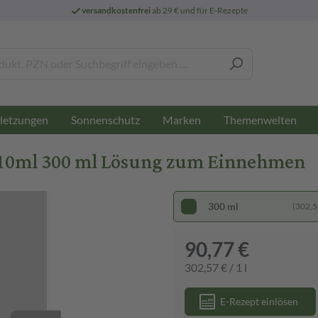
versandkostenfrei
ab 29 € und für E-Rezepte
letzungen
Sonnenschutz
Marken
Themenwelten
10ml 300 ml Lösung zum Einnehmen
300 ml
(302,57
90,77 €
302,57 € / 1 l
E-Rezept einlösen