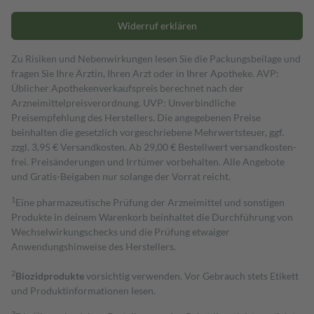
Widerruf erklären
Zu Risiken und Nebenwirkungen lesen Sie die Packungsbeilage und
fragen Sie Ihre Ärztin, Ihren Arzt oder in Ihrer Apotheke. AVP:
Üblicher Apothekenverkaufspreis berechnet nach der
Arzneimittelpreisverordnung. UVP: Unverbindliche
Preisempfehlung des Herstellers. Die angegebenen Preise
beinhalten die gesetzlich vorgeschriebene Mehrwertsteuer, ggf.
zzgl. 3,95 € Versandkosten. Ab 29,00 € Bestell­wert versand­kosten­
frei. Preisänderungen und Irrtümer vorbehalten. Alle Angebote
und Gratis-Beigaben nur solange der Vorrat reicht.
1
Eine pharmazeutische Prüfung der Arzneimittel und sonstigen
Produkte in deinem Warenkorb beinhaltet die Durchführung von
Wechselwirkungschecks und die Prüfung etwaiger
Anwendungshinweise des Herstellers.
2
Biozidprodukte
vorsichtig verwenden. Vor Gebrauch stets Etikett
und Produktinformationen lesen.
3