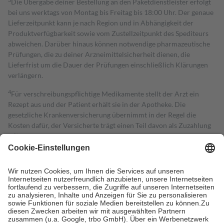
Die Übergabe deiner Bestellung an den Paketdienstleister erfolgt
bei uns werktags von Montag bis Freitag bis 18:00 Uhr. Der genaue
Lieferzeitpunkt kann je nach Region und in Abhängigkeit der
Produktverfügbarkeit sowie vom Zustellzeitpunkt des Spediteurs
abweichen. Darüber hinaus können notwendige pharmazeutische
Prüfungen, die zu deiner Arzneimittelsicherheit dienen, die
Lieferfrist um die Dauer der Prüfungen einschließlich Klärungen
verlängern.
4
Für verschreibungspflichtige Medikamente stellt der Arzt ein
Rezept aus und der Patient erhält sie in der Apotheke. Die
gesetzliche Krankenversicherung übernimmt in der Regel die
Kosten dafür, der Versicherte trägt einen Teil davon als Zuzahlung
mit.
Grundsätzlich leisten Mitglieder Zuzahlungen in Höhe von zehn
Prozent des Abgabepreises,
mindestens
jedoch
fünf Euro
und
höchstens zehn Euro.
Es sind jedoch nie mehr als die tatsächlichen
Kosten der Leistung zu entrichten.
Diese Regeln gelten grundsätzlich auch für Online-Apotheken.
Bei Heilmitteln und häuslicher Krankenpflege beträgt die
Zuzahlung zehn Prozent der Kosten sowie zehn Euro je
Verordnung.