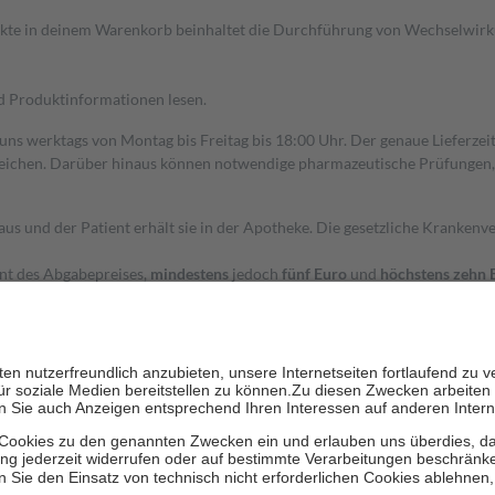
dukte in deinem Warenkorb beinhaltet die Durchführung von Wechselwir
nd Produktinformationen lesen.
 uns werktags von Montag bis Freitag bis 18:00 Uhr. Der genaue Lieferze
ichen. Darüber hinaus können notwendige pharmazeutische Prüfungen, die
aus und der Patient erhält sie in der Apotheke. Die gesetzliche Krankenv
ent des Abgabepreises,
mindestens
jedoch
fünf Euro
und
höchstens zehn 
zehn Prozent der Kosten sowie zehn Euro je Verordnung.
rken und die besondere Stellung der Familie zu unterstützen, fallen
kein
 Ausnahme der Fahrkosten
 getragen werden