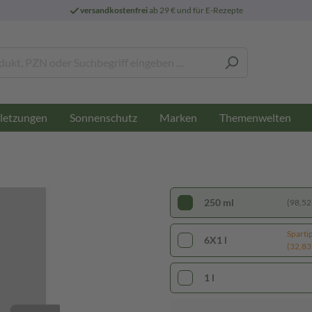
versandkostenfrei
ab 29 € und für E-Rezepte
letzungen
Sonnenschutz
Marken
Themenwelten
250 ml
(98,52 €
Sparti
6X1 l
(32,83 
1 l