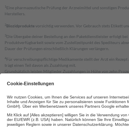
1
Eine pharmazeutische Prüfung der Arzneimittel und sonstigen Pro
Herstellers.
2
Biozidprodukte
vorsichtig verwenden. Vor Gebrauch stets Etikett u
3
Die Übergabe deiner Bestellung an den Paketdienstleister erfolgt bei
Produktverfügbarkeit sowie vom Zustellzeitpunkt des Spediteurs abwe
Dauer der Prüfungen einschließlich Klärungen verlängern.
4
Für verschreibungspflichtige Medikamente stellt der Arzt ein Rezept 
trägt einen Teil davon als Zuzahlung mit.
Grundsätzlich leisten Mitglieder Zuzahlungen in Höhe von zehn Proz
zu entrichten.
Diese Regeln gelten grundsätzlich auch für Online-Apotheken.
Bei Heilmitteln und häuslicher Krankenpflege beträgt die Zuzahlung 
Um das Engagement der Versicherten für ihre eigene Gesundheit zu stä
• Kindern und Jugendlichen bis zum vollendeten 18. Lebensjahr mit
• Untersuchungen zur Vorsorge und Früherkennung, die von der GKV
• empfohlenen Schutzimpfungen
• Harn- und Blutteststreifen