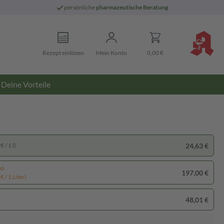
persönliche
pharmazeutische Beratung
Rezept einlösen
Mein Konto
0,00 €
Deine Vorteile
24,63 €
 / 1 l)
pp
197,00 €
€ / 1 Liter)
48,01 €