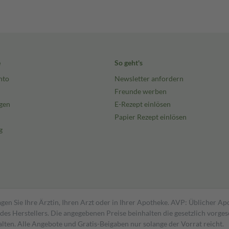
e
So geht's
nto
Newsletter anfordern
Freunde werben
gen
E-Rezept einlösen
Papier Rezept einlösen
g
gen Sie Ihre Ärztin, Ihren Arzt oder in Ihrer Apotheke. AVP: Üblicher A
s Herstellers. Die angegebenen Preise beinhalten die gesetzlich vorgesc
alten. Alle Angebote und Gratis-Beigaben nur solange der Vorrat reicht.