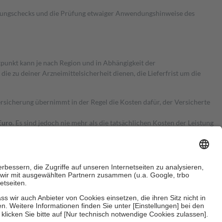
kungschecks und die Prüfung etwaiger Anwendungshinweise des
itpunkt kann je nach Region und in Abhängigkeit der
 zu deiner Arzneimittelsicherheit dienen, die Lieferfrist um die
ersicherung übernimmt in der Regel die Kosten dafür, der Versicherte
Euro.
Es sind jedoch nie mehr als die tatsächlichen Kosten der Leistung
e Zuzahlungen
an bei: