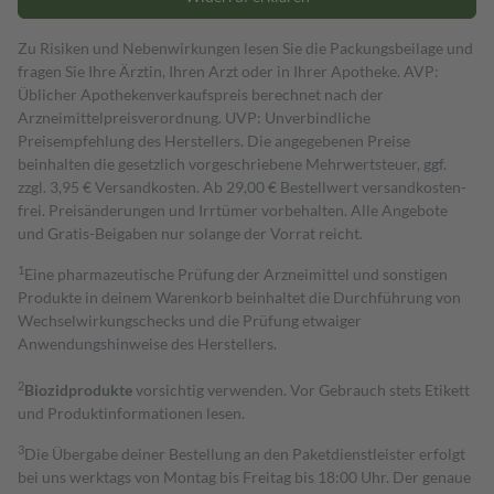
Zu Risiken und Nebenwirkungen lesen Sie die Packungsbeilage und
fragen Sie Ihre Ärztin, Ihren Arzt oder in Ihrer Apotheke. AVP:
Üblicher Apothekenverkaufspreis berechnet nach der
Arzneimittelpreisverordnung. UVP: Unverbindliche
Preisempfehlung des Herstellers. Die angegebenen Preise
beinhalten die gesetzlich vorgeschriebene Mehrwertsteuer, ggf.
zzgl. 3,95 € Versandkosten. Ab 29,00 € Bestell­wert versand­kosten­
frei. Preisänderungen und Irrtümer vorbehalten. Alle Angebote
und Gratis-Beigaben nur solange der Vorrat reicht.
1
Eine pharmazeutische Prüfung der Arzneimittel und sonstigen
Produkte in deinem Warenkorb beinhaltet die Durchführung von
Wechselwirkungschecks und die Prüfung etwaiger
Anwendungshinweise des Herstellers.
2
Biozidprodukte
vorsichtig verwenden. Vor Gebrauch stets Etikett
und Produktinformationen lesen.
3
Die Übergabe deiner Bestellung an den Paketdienstleister erfolgt
bei uns werktags von Montag bis Freitag bis 18:00 Uhr. Der genaue