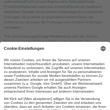
Lieferzeitpunkt kann je nach Region und in Abhängigkeit der
Produktverfügbarkeit sowie vom Zustellzeitpunkt des Spediteurs
abweichen. Darüber hinaus können notwendige pharmazeutische
Prüfungen, die zu deiner Arzneimittelsicherheit dienen, die
Lieferfrist um die Dauer der Prüfungen einschließlich Klärungen
verlängern.
4
Für verschreibungspflichtige Medikamente stellt der Arzt ein
Rezept aus und der Patient erhält sie in der Apotheke. Die
gesetzliche Krankenversicherung übernimmt in der Regel die
Kosten dafür, der Versicherte trägt einen Teil davon als Zuzahlung
mit.
Grundsätzlich leisten Mitglieder Zuzahlungen in Höhe von zehn
Prozent des Abgabepreises,
mindestens
jedoch
fünf Euro
und
höchstens zehn Euro.
Es sind jedoch nie mehr als die tatsächlichen
Kosten der Leistung zu entrichten.
Diese Regeln gelten grundsätzlich auch für Online-Apotheken.
Bei Heilmitteln und häuslicher Krankenpflege beträgt die
Zuzahlung zehn Prozent der Kosten sowie zehn Euro je
Verordnung.
Um das Engagement der Versicherten für ihre eigene Gesundheit zu
stärken und die besondere Stellung der Familie zu unterstützen,