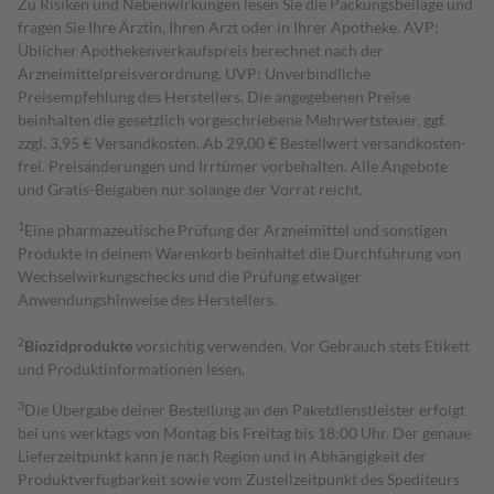
Zu Risiken und Nebenwirkungen lesen Sie die Packungsbeilage und
fragen Sie Ihre Ärztin, Ihren Arzt oder in Ihrer Apotheke. AVP:
Üblicher Apothekenverkaufspreis berechnet nach der
Arzneimittelpreisverordnung. UVP: Unverbindliche
Preisempfehlung des Herstellers. Die angegebenen Preise
beinhalten die gesetzlich vorgeschriebene Mehrwertsteuer, ggf.
zzgl. 3,95 € Versandkosten. Ab 29,00 € Bestell­wert versand­kosten­
frei. Preisänderungen und Irrtümer vorbehalten. Alle Angebote
und Gratis-Beigaben nur solange der Vorrat reicht.
1
Eine pharmazeutische Prüfung der Arzneimittel und sonstigen
Produkte in deinem Warenkorb beinhaltet die Durchführung von
Wechselwirkungschecks und die Prüfung etwaiger
Anwendungshinweise des Herstellers.
2
Biozidprodukte
vorsichtig verwenden. Vor Gebrauch stets Etikett
und Produktinformationen lesen.
3
Die Übergabe deiner Bestellung an den Paketdienstleister erfolgt
bei uns werktags von Montag bis Freitag bis 18:00 Uhr. Der genaue
Lieferzeitpunkt kann je nach Region und in Abhängigkeit der
Produktverfügbarkeit sowie vom Zustellzeitpunkt des Spediteurs