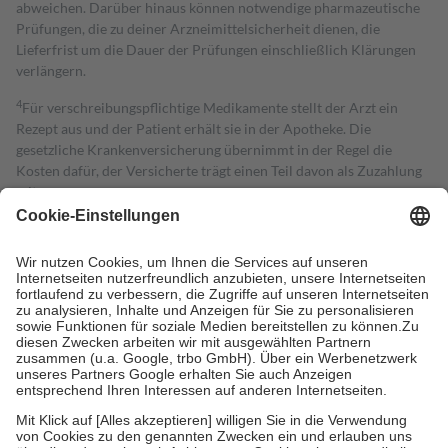
abweichen. Darüber hinaus können notwendige pharmazeutische
Prüfungen, die zu deiner Arzneimittelsicherheit dienen, die
Lieferfrist um die Dauer der Prüfungen einschließlich Klärungen
verlängern.
4
Für verschreibungspflichtige Medikamente stellt der Arzt ein
Rezept aus und der Patient erhält sie in der Apotheke. Die
gesetzliche Krankenversicherung übernimmt in der Regel die
Kosten dafür, der Versicherte trägt einen Teil davon als Zuzahlung
mit.
Grundsätzlich leisten Mitglieder Zuzahlungen in Höhe von zehn
Prozent des Abgabepreises,
mindestens
jedoch
fünf Euro
und
höchstens zehn Euro.
Es sind jedoch nie mehr als die tatsächlichen
Kosten der Leistung zu entrichten.
Diese Regeln gelten grundsätzlich auch für Online-Apotheken.
Bei Heilmitteln und häuslicher Krankenpflege beträgt die
Zuzahlung zehn Prozent der Kosten sowie zehn Euro je
Verordnung.
Um das Engagement der Versicherten für ihre eigene Gesundheit zu
stärken und die besondere Stellung der Familie zu unterstützen,
fallen
keine Zuzahlungen
an bei:
• Kindern und Jugendlichen bis zum vollendeten 18. Lebensjahr