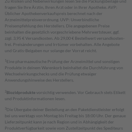
Zu Risiken und Nebenwirkungen lesen Sie die Packungsbeilage und
fragen Sie Ihre Ärztin, Ihren Arzt oder in Ihrer Apotheke. AVP:
Üblicher Apothekenverkaufspreis berechnet nach der
Arzneimittelpreisverordnung. UVP: Unverbindliche
Preisempfehlung des Herstellers. Die angegebenen Preise
beinhalten die gesetzlich vorgeschriebene Mehrwertsteuer, ggf.
zzgl. 3,95 € Versandkosten. Ab 29,00 € Bestell­wert versand­kosten­
frei. Preisänderungen und Irrtümer vorbehalten. Alle Angebote
und Gratis-Beigaben nur solange der Vorrat reicht.
1
Eine pharmazeutische Prüfung der Arzneimittel und sonstigen
Produkte in deinem Warenkorb beinhaltet die Durchführung von
Wechselwirkungschecks und die Prüfung etwaiger
Anwendungshinweise des Herstellers.
2
Biozidprodukte
vorsichtig verwenden. Vor Gebrauch stets Etikett
und Produktinformationen lesen.
3
Die Übergabe deiner Bestellung an den Paketdienstleister erfolgt
bei uns werktags von Montag bis Freitag bis 18:00 Uhr. Der genaue
Lieferzeitpunkt kann je nach Region und in Abhängigkeit der
Produktverfügbarkeit sowie vom Zustellzeitpunkt des Spediteurs