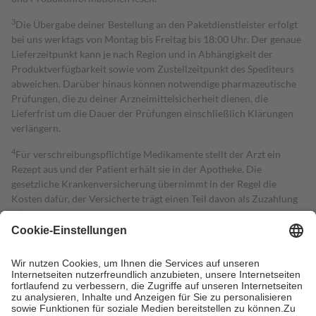
3
Die Übergabe deiner Bestellung an den Paketdienstleister erfolgt
bei uns werktags von Montag bis Freitag bis 18:00 Uhr. Der genaue
Lieferzeitpunkt kann je nach Region und in Abhängigkeit der
Produktverfügbarkeit sowie vom Zustellzeitpunkt des Spediteurs
abweichen. Darüber hinaus können notwendige pharmazeutische
Prüfungen, die zu deiner Arzneimittelsicherheit dienen, die
Lieferfrist um die Dauer der Prüfungen einschließlich Klärungen
verlängern.
4
Für verschreibungspflichtige Medikamente stellt der Arzt ein
Rezept aus und der Patient erhält sie in der Apotheke. Die
gesetzliche Krankenversicherung übernimmt in der Regel die
Kosten dafür, der Versicherte trägt einen Teil davon als Zuzahlung
mit.
Grundsätzlich leisten Mitglieder Zuzahlungen in Höhe von zehn
Prozent des Abgabepreises,
mindestens
jedoch
fünf Euro
und
höchstens zehn Euro.
Es sind jedoch nie mehr als die tatsächlichen
Kosten der Leistung zu entrichten.
Diese Regeln gelten grundsätzlich auch für Online-Apotheken.
Bei Heilmitteln und häuslicher Krankenpflege beträgt die