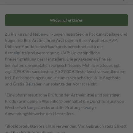
Widerruf erklären
Zu Risiken und Nebenwirkungen lesen Sie die Packungsbeilage und
fragen Sie Ihre Ärztin, Ihren Arzt oder in Ihrer Apotheke. AVP:
Üblicher Apothekenverkaufspreis berechnet nach der
Arzneimittelpreisverordnung. UVP: Unverbindliche
Preisempfehlung des Herstellers. Die angegebenen Preise
beinhalten die gesetzlich vorgeschriebene Mehrwertsteuer, ggf.
zzgl. 3,95 € Versandkosten. Ab 29,00 € Bestell­wert versand­kosten­
frei. Preisänderungen und Irrtümer vorbehalten. Alle Angebote
und Gratis-Beigaben nur solange der Vorrat reicht.
1
Eine pharmazeutische Prüfung der Arzneimittel und sonstigen
Produkte in deinem Warenkorb beinhaltet die Durchführung von
Wechselwirkungschecks und die Prüfung etwaiger
Anwendungshinweise des Herstellers.
2
Biozidprodukte
vorsichtig verwenden. Vor Gebrauch stets Etikett
und Produktinformationen lesen.