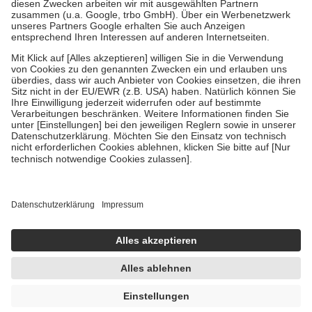
Zuzahlung zehn Prozent der Kosten sowie zehn Euro je
Verordnung.
Um das Engagement der Versicherten für ihre eigene Gesundheit zu
stärken und die besondere Stellung der Familie zu unterstützen,
fallen
keine Zuzahlungen
an bei:
• Kindern und Jugendlichen bis zum vollendeten 18. Lebensjahr
mit Ausnahme der Fahrkosten
• Untersuchungen zur Vorsorge und Früherkennung, die von der
GKV getragen werden
• empfohlenen Schutzimpfungen
• Harn- und Blutteststreifen
Wir nutzen Trusted Shops als unabhängigen Dienstleister für die
Einholung von Bewertungen. Trusted Shops hat Maßnahmen
getroffen, um sicherzustellen, dass es sich um echte Bewertungen
handelt. Mehr Informationen findest du hier:
https://help.etrusted.com/hc/de/articles/4419944605341
Einige Bilder und Inhalte wurden unter Zuhilfenahme künstlicher
Intelligenz erstellt.