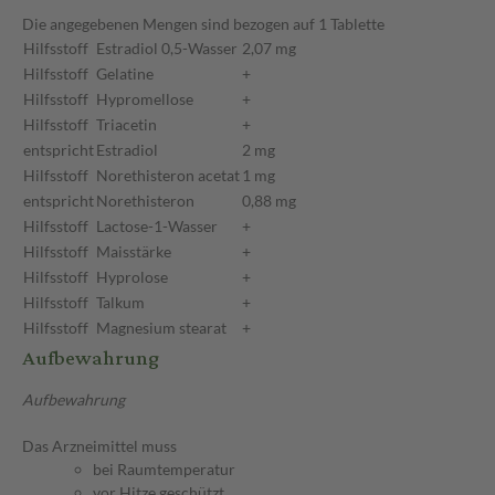
Die angegebenen Mengen sind bezogen auf 1 Tablette
Hilfsstoff
Estradiol 0,5-Wasser
2,07 mg
Hilfsstoff
Gelatine
+
Hilfsstoff
Hypromellose
+
Hilfsstoff
Triacetin
+
entspricht
Estradiol
2 mg
Hilfsstoff
Norethisteron acetat
1 mg
entspricht
Norethisteron
0,88 mg
Hilfsstoff
Lactose-1-Wasser
+
Hilfsstoff
Maisstärke
+
Hilfsstoff
Hyprolose
+
Hilfsstoff
Talkum
+
Hilfsstoff
Magnesium stearat
+
Aufbewahrung
Aufbewahrung
Das Arzneimittel muss
bei Raumtemperatur
vor Hitze geschützt