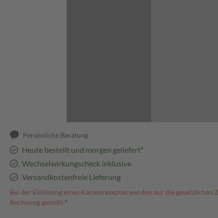
Abbildung kann abweichen
Persönliche Beratung
Heute bestellt und morgen geliefert³
Wechselwirkungscheck inklusive
Versandkostenfreie Lieferung
Bei der Einlösung eines Kassenrezeptes werden nur die gesetzlichen 
Rechnung gestellt.⁴