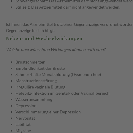
Schwangerschaft: Das Arzneimittel darf nicht angewendet werd
Stillzeit: Das Arzneimittel darf nicht angewendet werden.
Ist Ihnen das Arzneimittel trotz einer Gegenanzeige verordnet worden
Gegenanzeige in sich birgt.
Neben- und Wechselwirkungen
Welche unerwünschten Wirkungen können auftreten?
Brustschmerzen
Empfindlichkeit der Brüste
Schmerzhafte Monatsblutung (Dysmenorrhoe)
Menstruationsstörung
Irreguläre vaginale Blutung
Hefepilz-Infektion im Genital- oder Vaginallbereich
Wasseransammlung
Depression
Verschlimmerung einer Depression
Nervosität
Labilität
Migräne