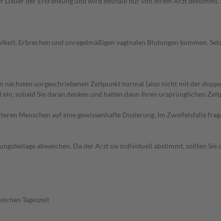
Dauer der Erkrankung und wird deshalb nur von Ihrem Arzt bestimmt. Gr
elkeit, Erbrechen und unregelmäßigen vaginalen Blutungen kommen. Setz
 nächsten vorgeschriebenen Zeitpunkt normal (also nicht mit der doppe
in, sobald Sie daran denken und halten dann Ihren ursprünglichen Zeitp
d älteren Menschen auf eine gewissenhafte Dosierung. Im Zweifelsfalle f
gsbeilage abweichen. Da der Arzt sie individuell abstimmt, sollten Si
eichen Tageszeit