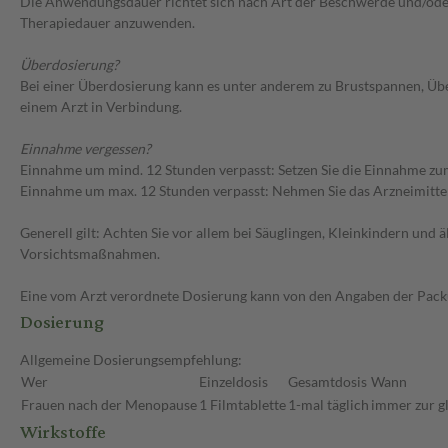
Die Anwendungsdauer richtet sich nach Art der Beschwerde und/oder 
Therapiedauer anzuwenden.
Überdosierung?
Bei einer Überdosierung kann es unter anderem zu Brustspannen, Üb
einem Arzt in Verbindung.
Einnahme vergessen?
Einnahme um mind. 12 Stunden verpasst: Setzen Sie die Einnahme zum
Einnahme um max. 12 Stunden verpasst: Nehmen Sie das Arzneimittel e
Generell gilt: Achten Sie vor allem bei Säuglingen, Kleinkindern un
Vorsichtsmaßnahmen.
Eine vom Arzt verordnete Dosierung kann von den Angaben der Packun
Dosierung
Allgemeine Dosierungsempfehlung:
Wer
Einzeldosis
Gesamtdosis
Wann
Frauen nach der Menopause
1 Filmtablette
1-mal täglich
immer zur gl
Wirkstoffe