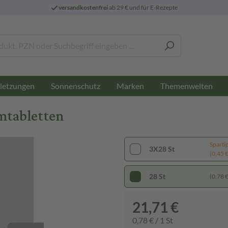
versandkostenfrei
ab 29 € und für E-Rezepte
letzungen
Sonnenschutz
Marken
Themenwelten
mtabletten
Sparti
3X28 St
(0,45 € 
28 St
(0,78 € 
21,71 €
0,78 € / 1 St