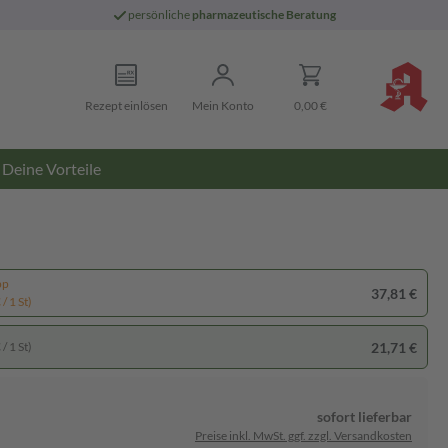
persönliche
pharmazeutische Beratung
Rezept einlösen
Mein Konto
0,00 €
Deine Vorteile
pp
37,81 €
/ 1 St)
21,71 €
/ 1 St)
sofort lieferbar
Preise inkl. MwSt. ggf. zzgl. Versandkosten