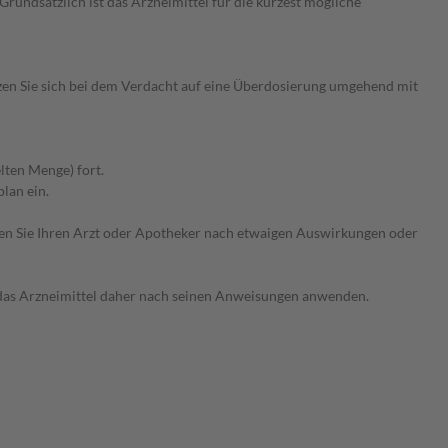
undsätzlich ist das Arzneimittel für die kürzest mögliche
en Sie sich bei dem Verdacht auf eine Überdosierung umgehend mit
lten Menge) fort.
lan ein.
ragen Sie Ihren Arzt oder Apotheker nach etwaigen Auswirkungen oder
e das Arzneimittel daher nach seinen Anweisungen anwenden.