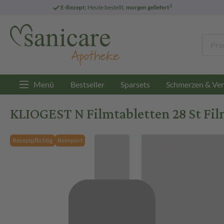
3
E-Rezept:
Heute bestellt,
morgen geliefert
Menü
Bestseller
Sparsets
Schmerzen & Ver
KLIOGEST N Filmtabletten 28 St Fil
Rezeptpflichtig
Reimport