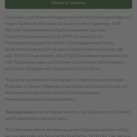
Widerruf erklären
Zu Risiken und Nebenwirkungen lesen Sie die Packungsbeilage und
fragen Sie Ihre Ärztin, Ihren Arzt oder in Ihrer Apotheke. AVP:
Üblicher Apothekenverkaufspreis berechnet nach der
Arzneimittelpreisverordnung. UVP: Unverbindliche
Preisempfehlung des Herstellers. Die angegebenen Preise
beinhalten die gesetzlich vorgeschriebene Mehrwertsteuer, ggf.
zzgl. 3,95 € Versandkosten. Ab 29,00 € Bestell­wert versand­kosten­
frei. Preisänderungen und Irrtümer vorbehalten. Alle Angebote
und Gratis-Beigaben nur solange der Vorrat reicht.
1
Eine pharmazeutische Prüfung der Arzneimittel und sonstigen
Produkte in deinem Warenkorb beinhaltet die Durchführung von
Wechselwirkungschecks und die Prüfung etwaiger
Anwendungshinweise des Herstellers.
2
Biozidprodukte
vorsichtig verwenden. Vor Gebrauch stets Etikett
und Produktinformationen lesen.
3
Die Übergabe deiner Bestellung an den Paketdienstleister erfolgt
bei uns werktags von Montag bis Freitag bis 18:00 Uhr. Der genaue