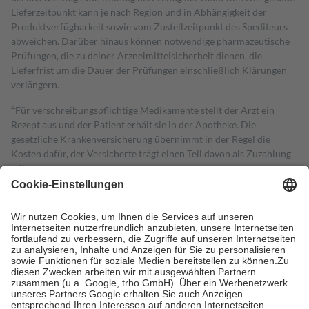
Lieferzeitpunkt kann je nach Region und in Abhängigkeit der
Produktverfügbarkeit sowie vom Zustellzeitpunkt des Spediteurs
abweichen. Darüber hinaus können notwendige pharmazeutische
Prüfungen, die zu deiner Arzneimittelsicherheit dienen, die
Lieferfrist um die Dauer der Prüfungen einschließlich Klärungen
verlängern.
4
Für verschreibungspflichtige Medikamente stellt der Arzt ein
Rezept aus und der Patient erhält sie in der Apotheke. Die
gesetzliche Krankenversicherung übernimmt in der Regel die
Kosten dafür, der Versicherte trägt einen Teil davon als Zuzahlung
mit.
Grundsätzlich leisten Mitglieder Zuzahlungen in Höhe von zehn
Prozent des Abgabepreises,
mindestens
jedoch
fünf Euro
und
höchstens zehn Euro.
Es sind jedoch nie mehr als die tatsächlichen
Kosten der Leistung zu entrichten.
Diese Regeln gelten grundsätzlich auch für Online-Apotheken.
Bei Heilmitteln und häuslicher Krankenpflege beträgt die
Zuzahlung zehn Prozent der Kosten sowie zehn Euro je
Verordnung.
Um das Engagement der Versicherten für ihre eigene Gesundheit zu