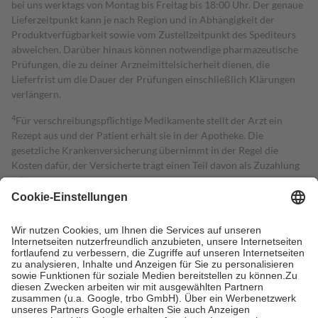
bei uns werktags von Montag bis Freitag bis 18:00 Uhr. Der genaue
Lieferzeitpunkt kann je nach Region und in Abhängigkeit der
Produktverfügbarkeit sowie vom Zustellzeitpunkt des Spediteurs
abweichen. Darüber hinaus können notwendige pharmazeutische
Prüfungen, die zu deiner Arzneimittelsicherheit dienen, die
Lieferfrist um die Dauer der Prüfungen einschließlich Klärungen
verlängern.
4
Für verschreibungspflichtige Medikamente stellt der Arzt ein
Rezept aus und der Patient erhält sie in der Apotheke. Die
gesetzliche Krankenversicherung übernimmt in der Regel die
Kosten dafür, der Versicherte trägt einen Teil davon als Zuzahlung
mit.
Grundsätzlich leisten Mitglieder Zuzahlungen in Höhe von zehn
Prozent des Abgabepreises,
mindestens
jedoch
fünf Euro
und
höchstens zehn Euro.
Es sind jedoch nie mehr als die tatsächlichen
Kosten der Leistung zu entrichten.
Diese Regeln gelten grundsätzlich auch für Online-Apotheken.
Bei Heilmitteln und häuslicher Krankenpflege beträgt die
Zuzahlung zehn Prozent der Kosten sowie zehn Euro je
Verordnung.
Um das Engagement der Versicherten für ihre eigene Gesundheit zu