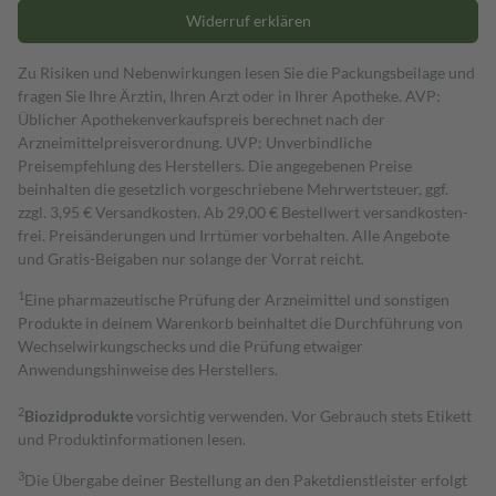
Widerruf erklären
Zu Risiken und Nebenwirkungen lesen Sie die Packungsbeilage und
fragen Sie Ihre Ärztin, Ihren Arzt oder in Ihrer Apotheke. AVP:
Üblicher Apothekenverkaufspreis berechnet nach der
Arzneimittelpreisverordnung. UVP: Unverbindliche
Preisempfehlung des Herstellers. Die angegebenen Preise
beinhalten die gesetzlich vorgeschriebene Mehrwertsteuer, ggf.
zzgl. 3,95 € Versandkosten. Ab 29,00 € Bestell­wert versand­kosten­
frei. Preisänderungen und Irrtümer vorbehalten. Alle Angebote
und Gratis-Beigaben nur solange der Vorrat reicht.
1
Eine pharmazeutische Prüfung der Arzneimittel und sonstigen
Produkte in deinem Warenkorb beinhaltet die Durchführung von
Wechselwirkungschecks und die Prüfung etwaiger
Anwendungshinweise des Herstellers.
2
Biozidprodukte
vorsichtig verwenden. Vor Gebrauch stets Etikett
und Produktinformationen lesen.
3
Die Übergabe deiner Bestellung an den Paketdienstleister erfolgt