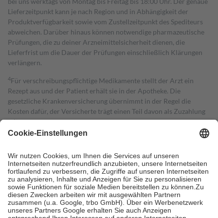
bei uns werktags von Montag bis Freitag bis 18:00 Uhr. Der genaue
Lieferzeitpunkt kann je nach Region und in Abhängigkeit der
Produktverfügbarkeit sowie vom Zustellzeitpunkt des Spediteurs
abweichen. Darüber hinaus können notwendige pharmazeutische
Prüfungen, die zu deiner Arzneimittelsicherheit dienen, die
Lieferfrist um die Dauer der Prüfungen einschließlich Klärungen
verlängern.
4
Für verschreibungspflichtige Medikamente stellt der Arzt ein
Rezept aus und der Patient erhält sie in der Apotheke. Die
gesetzliche Krankenversicherung übernimmt in der Regel die
Kosten dafür, der Versicherte trägt einen Teil davon als Zuzahlung
mit.
Grundsätzlich leisten Mitglieder Zuzahlungen in Höhe von zehn
Prozent des Abgabepreises,
mindestens
jedoch
fünf Euro
und
höchstens zehn Euro.
Es sind jedoch nie mehr als die tatsächlichen
Kosten der Leistung zu entrichten.
Diese Regeln gelten grundsätzlich auch für Online-Apotheken.
Bei Heilmitteln und häuslicher Krankenpflege beträgt die
Zuzahlung zehn Prozent der Kosten sowie zehn Euro je
Verordnung.
Um das Engagement der Versicherten für ihre eigene Gesundheit zu