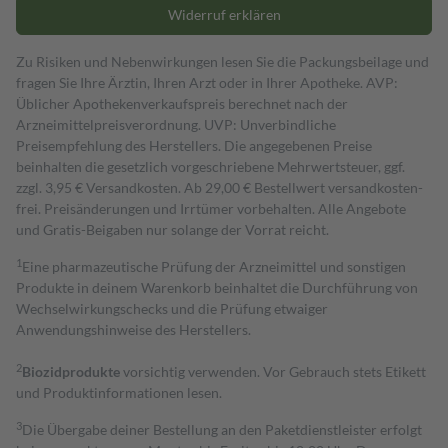
Widerruf erklären
Zu Risiken und Nebenwirkungen lesen Sie die Packungsbeilage und
fragen Sie Ihre Ärztin, Ihren Arzt oder in Ihrer Apotheke. AVP:
Üblicher Apothekenverkaufspreis berechnet nach der
Arzneimittelpreisverordnung. UVP: Unverbindliche
Preisempfehlung des Herstellers. Die angegebenen Preise
beinhalten die gesetzlich vorgeschriebene Mehrwertsteuer, ggf.
zzgl. 3,95 € Versandkosten. Ab 29,00 € Bestell­wert versand­kosten­
frei. Preisänderungen und Irrtümer vorbehalten. Alle Angebote
und Gratis-Beigaben nur solange der Vorrat reicht.
1
Eine pharmazeutische Prüfung der Arzneimittel und sonstigen
Produkte in deinem Warenkorb beinhaltet die Durchführung von
Wechselwirkungschecks und die Prüfung etwaiger
Anwendungshinweise des Herstellers.
2
Biozidprodukte
vorsichtig verwenden. Vor Gebrauch stets Etikett
und Produktinformationen lesen.
3
Die Übergabe deiner Bestellung an den Paketdienstleister erfolgt