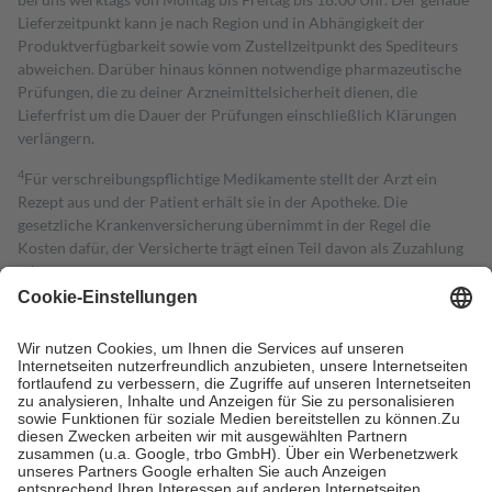
Lieferzeitpunkt kann je nach Region und in Abhängigkeit der
Produktverfügbarkeit sowie vom Zustellzeitpunkt des Spediteurs
abweichen. Darüber hinaus können notwendige pharmazeutische
Prüfungen, die zu deiner Arzneimittelsicherheit dienen, die
Lieferfrist um die Dauer der Prüfungen einschließlich Klärungen
verlängern.
4
Für verschreibungspflichtige Medikamente stellt der Arzt ein
Rezept aus und der Patient erhält sie in der Apotheke. Die
gesetzliche Krankenversicherung übernimmt in der Regel die
Kosten dafür, der Versicherte trägt einen Teil davon als Zuzahlung
mit.
Grundsätzlich leisten Mitglieder Zuzahlungen in Höhe von zehn
Prozent des Abgabepreises,
mindestens
jedoch
fünf Euro
und
höchstens zehn Euro.
Es sind jedoch nie mehr als die tatsächlichen
Kosten der Leistung zu entrichten.
Diese Regeln gelten grundsätzlich auch für Online-Apotheken.
Bei Heilmitteln und häuslicher Krankenpflege beträgt die
Zuzahlung zehn Prozent der Kosten sowie zehn Euro je
Verordnung.
Um das Engagement der Versicherten für ihre eigene Gesundheit zu