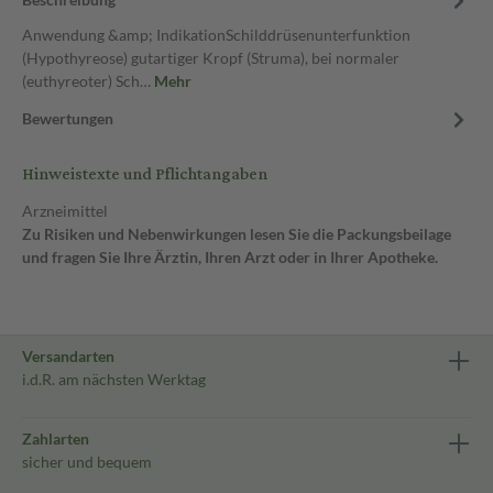
Anwendung &amp; IndikationSchilddrüsenunterfunktion
(Hypothyreose) gutartiger Kropf (Struma), bei normaler
(euthyreoter) Sch…
Mehr
Bewertungen
Hinweistexte und Pflichtangaben
Arzneimittel
Zu Risiken und Nebenwirkungen lesen Sie die Packungsbeilage
und fragen Sie Ihre Ärztin, Ihren Arzt oder in Ihrer Apotheke.
Versandarten
i.d.R. am nächsten Werktag
Zahlarten
sicher und bequem