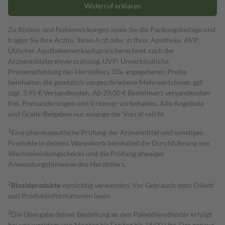
Widerruf erklären
Zu Risiken und Nebenwirkungen lesen Sie die Packungsbeilage und
fragen Sie Ihre Ärztin, Ihren Arzt oder in Ihrer Apotheke. AVP:
Üblicher Apothekenverkaufspreis berechnet nach der
Arzneimittelpreisverordnung. UVP: Unverbindliche
Preisempfehlung des Herstellers. Die angegebenen Preise
beinhalten die gesetzlich vorgeschriebene Mehrwertsteuer, ggf.
zzgl. 3,95 € Versandkosten. Ab 29,00 € Bestell­wert versand­kosten­
frei. Preisänderungen und Irrtümer vorbehalten. Alle Angebote
und Gratis-Beigaben nur solange der Vorrat reicht.
1
Eine pharmazeutische Prüfung der Arzneimittel und sonstigen
Produkte in deinem Warenkorb beinhaltet die Durchführung von
Wechselwirkungschecks und die Prüfung etwaiger
Anwendungshinweise des Herstellers.
2
Biozidprodukte
vorsichtig verwenden. Vor Gebrauch stets Etikett
und Produktinformationen lesen.
3
Die Übergabe deiner Bestellung an den Paketdienstleister erfolgt
bei uns werktags von Montag bis Freitag bis 18:00 Uhr. Der genaue