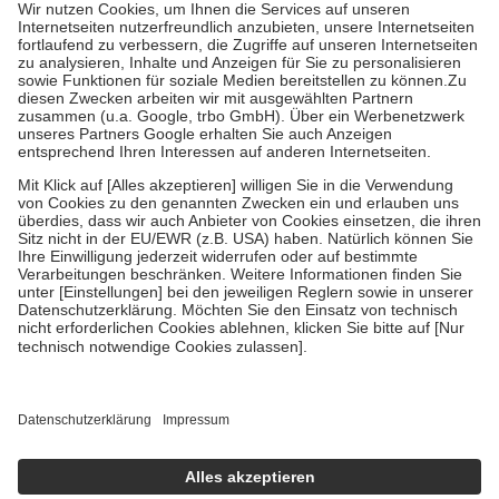
höchstens zehn Euro.
Es sind jedoch nie mehr als die tatsächlichen
Kosten der Leistung zu entrichten.
Diese Regeln gelten grundsätzlich auch für Online-Apotheken.
Bei Heilmitteln und häuslicher Krankenpflege beträgt die
Zuzahlung zehn Prozent der Kosten sowie zehn Euro je
Verordnung.
Um das Engagement der Versicherten für ihre eigene Gesundheit zu
stärken und die besondere Stellung der Familie zu unterstützen,
fallen
keine Zuzahlungen
an bei:
• Kindern und Jugendlichen bis zum vollendeten 18. Lebensjahr
mit Ausnahme der Fahrkosten
• Untersuchungen zur Vorsorge und Früherkennung, die von der
GKV getragen werden
• empfohlenen Schutzimpfungen
• Harn- und Blutteststreifen
Wir nutzen Trusted Shops als unabhängigen Dienstleister für die
Einholung von Bewertungen. Trusted Shops hat Maßnahmen
getroffen, um sicherzustellen, dass es sich um echte Bewertungen
handelt. Mehr Informationen findest du hier:
https://help.etrusted.com/hc/de/articles/4419944605341