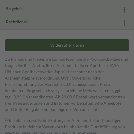
So geht's
Rechtliches
Widerruf erklären
Zu Risiken und Nebenwirkungen lesen Sie die Packungsbeilage und
fragen Sie Ihre Ärztin, Ihren Arzt oder in Ihrer Apotheke. AVP:
Üblicher Apothekenverkaufspreis berechnet nach der
Arzneimittelpreisverordnung. UVP: Unverbindliche
Preisempfehlung des Herstellers. Die angegebenen Preise
beinhalten die gesetzlich vorgeschriebene Mehrwertsteuer, ggf.
zzgl. 3,95 € Versandkosten. Ab 29,00 € Bestell­wert versand­kosten­
frei. Preisänderungen und Irrtümer vorbehalten. Alle Angebote
und Gratis-Beigaben nur solange der Vorrat reicht.
1
Eine pharmazeutische Prüfung der Arzneimittel und sonstigen
Produkte in deinem Warenkorb beinhaltet die Durchführung von
Wechselwirkungschecks und die Prüfung etwaiger