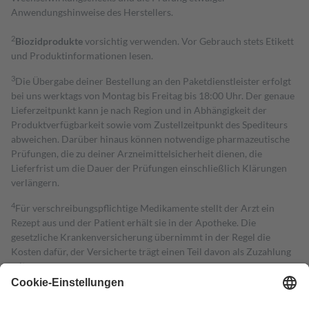
Anwendungshinweise des Herstellers.
2
Biozidprodukte
vorsichtig verwenden. Vor Gebrauch stets Etikett
und Produktinformationen lesen.
3
Die Übergabe deiner Bestellung an den Paketdienstleister erfolgt
bei uns werktags von Montag bis Freitag bis 18:00 Uhr. Der genaue
Lieferzeitpunkt kann je nach Region und in Abhängigkeit der
Produktverfügbarkeit sowie vom Zustellzeitpunkt des Spediteurs
abweichen. Darüber hinaus können notwendige pharmazeutische
Prüfungen, die zu deiner Arzneimittelsicherheit dienen, die
Lieferfrist um die Dauer der Prüfungen einschließlich Klärungen
verlängern.
4
Für verschreibungspflichtige Medikamente stellt der Arzt ein
Rezept aus und der Patient erhält sie in der Apotheke. Die
gesetzliche Krankenversicherung übernimmt in der Regel die
Kosten dafür, der Versicherte trägt einen Teil davon als Zuzahlung
mit.
Grundsätzlich leisten Mitglieder Zuzahlungen in Höhe von zehn
Prozent des Abgabepreises,
mindestens
jedoch
fünf Euro
und