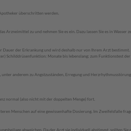
 Apotheker überschritten werden.
as Arzneimittel zu und nehmen Sie es ein. Dazu lassen Sie es in Wasser z
 Dauer der Erkrankung und wird deshalb nur von Ihrem Arzt bestimmt. 
er) Schilddrüsenfunktion: Monate bis lebenslang; zum Funktionstest der 
 unter anderem zu Angstzuständen, Erregung und Herzrhythmusstörungen
z normal (also nicht mit der doppelten Menge) fort.
d älteren Menschen auf eine gewissenhafte Dosierung. Im Zweifelsfalle f
gsbeilage abweichen. Da der Arzt sie individuell abstimmt, sollten Si