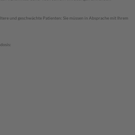
ltere und geschwächte Patienten: Sie müssen in Absprache mit Ihrem
dosis: