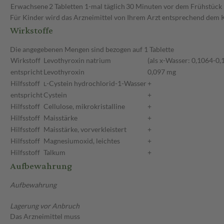
Erwachsene
2 Tabletten
1-mal täglich
30 Minuten vor dem Frühstück
Für Kinder wird das Arzneimittel von Ihrem Arzt entsprechend dem 
Wirkstoffe
Die angegebenen Mengen sind bezogen auf 1 Tablette
Wirkstoff
Levothyroxin natrium
(als x-Wasser: 0,1064-0
entspricht
Levothyroxin
0,097 mg
Hilfsstoff
-Cystein hydrochlorid-1-Wasser
+
L
entspricht
Cystein
+
Hilfsstoff
Cellulose, mikrokristalline
+
Hilfsstoff
Maisstärke
+
Hilfsstoff
Maisstärke, vorverkleistert
+
Hilfsstoff
Magnesiumoxid, leichtes
+
Hilfsstoff
Talkum
+
Aufbewahrung
Aufbewahrung
Lagerung vor Anbruch
Das Arzneimittel muss