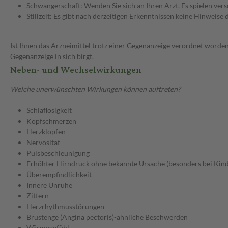
Schwangerschaft: Wenden Sie sich an Ihren Arzt. Es spielen ve
Stillzeit: Es gibt nach derzeitigen Erkenntnissen keine Hinweise
Ist Ihnen das Arzneimittel trotz einer Gegenanzeige verordnet worden
Gegenanzeige in sich birgt.
Neben- und Wechselwirkungen
Welche unerwünschten Wirkungen können auftreten?
Schlaflosigkeit
Kopfschmerzen
Herzklopfen
Nervosität
Pulsbeschleunigung
Erhöhter Hirndruck ohne bekannte Ursache (besonders bei Kin
Überempfindlichkeit
Innere Unruhe
Zittern
Herzrhythmusstörungen
Brustenge (Angina pectoris)-ähnliche Beschwerden
Wärmegefühl