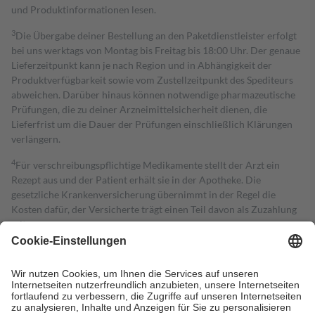
und Produktinformationen lesen.
3
Die Übergabe deiner Bestellung an den Paketdienstleister erfolgt
bei uns werktags von Montag bis Freitag bis 18:00 Uhr. Der genaue
Lieferzeitpunkt kann je nach Region und in Abhängigkeit der
Produktverfügbarkeit sowie vom Zustellzeitpunkt des Spediteurs
abweichen. Darüber hinaus können notwendige pharmazeutische
Prüfungen, die zu deiner Arzneimittelsicherheit dienen, die
Lieferfrist um die Dauer der Prüfungen einschließlich Klärungen
verlängern.
4
Für verschreibungspflichtige Medikamente stellt der Arzt ein
Rezept aus und der Patient erhält sie in der Apotheke. Die
gesetzliche Krankenversicherung übernimmt in der Regel die
Kosten dafür, der Versicherte trägt einen Teil davon als Zuzahlung
mit.
Grundsätzlich leisten Mitglieder Zuzahlungen in Höhe von zehn
Prozent des Abgabepreises,
mindestens
jedoch
fünf Euro
und
höchstens zehn Euro.
Es sind jedoch nie mehr als die tatsächlichen
Kosten der Leistung zu entrichten.
Diese Regeln gelten grundsätzlich auch für Online-Apotheken.
Bei Heilmitteln und häuslicher Krankenpflege beträgt die