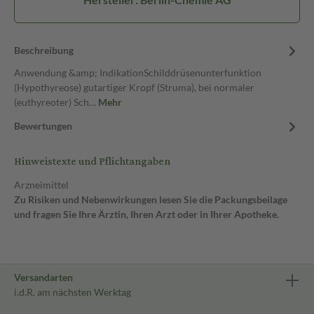
Beschreibung
Anwendung &amp; IndikationSchilddrüsenunterfunktion
(Hypothyreose) gutartiger Kropf (Struma), bei normaler
(euthyreoter) Sch…
Mehr
Bewertungen
Hinweistexte und Pflichtangaben
Arzneimittel
Zu Risiken und Nebenwirkungen lesen Sie die Packungsbeilage
und fragen Sie Ihre Ärztin, Ihren Arzt oder in Ihrer Apotheke.
Versandarten
i.d.R. am nächsten Werktag