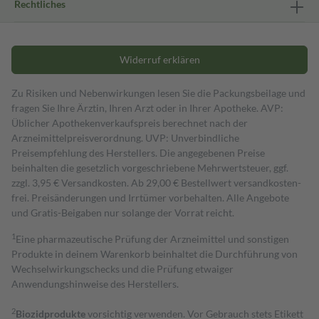
Rechtliches
Widerruf erklären
Zu Risiken und Nebenwirkungen lesen Sie die Packungsbeilage und
fragen Sie Ihre Ärztin, Ihren Arzt oder in Ihrer Apotheke. AVP:
Üblicher Apothekenverkaufspreis berechnet nach der
Arzneimittelpreisverordnung. UVP: Unverbindliche
Preisempfehlung des Herstellers. Die angegebenen Preise
beinhalten die gesetzlich vorgeschriebene Mehrwertsteuer, ggf.
zzgl. 3,95 € Versandkosten. Ab 29,00 € Bestell­wert versand­kosten­
frei. Preisänderungen und Irrtümer vorbehalten. Alle Angebote
und Gratis-Beigaben nur solange der Vorrat reicht.
1
Eine pharmazeutische Prüfung der Arzneimittel und sonstigen
Produkte in deinem Warenkorb beinhaltet die Durchführung von
Wechselwirkungschecks und die Prüfung etwaiger
Anwendungshinweise des Herstellers.
2
Biozidprodukte
vorsichtig verwenden. Vor Gebrauch stets Etikett