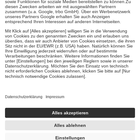
Zuzahlung zehn Prozent der Kosten sowie zehn Euro je
Verordnung.
Um das Engagement der Versicherten für ihre eigene Gesundheit zu
stärken und die besondere Stellung der Familie zu unterstützen,
fallen
keine Zuzahlungen
an bei:
• Kindern und Jugendlichen bis zum vollendeten 18. Lebensjahr
mit Ausnahme der Fahrkosten
• Untersuchungen zur Vorsorge und Früherkennung, die von der
GKV getragen werden
• empfohlenen Schutzimpfungen
• Harn- und Blutteststreifen
Wir nutzen Trusted Shops als unabhängigen Dienstleister für die
Einholung von Bewertungen. Trusted Shops hat Maßnahmen
getroffen, um sicherzustellen, dass es sich um echte Bewertungen
handelt. Mehr Informationen findest du hier:
https://help.etrusted.com/hc/de/articles/4419944605341
Einige Bilder und Inhalte wurden unter Zuhilfenahme künstlicher
Intelligenz erstellt.