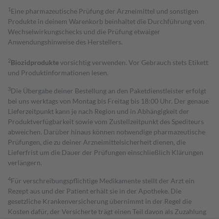
1
Eine pharmazeutische Prüfung der Arzneimittel und sonstigen
Produkte in deinem Warenkorb beinhaltet die Durchführung von
Wechselwirkungschecks und die Prüfung etwaiger
Anwendungshinweise des Herstellers.
2
Biozidprodukte
vorsichtig verwenden. Vor Gebrauch stets Etikett
und Produktinformationen lesen.
3
Die Übergabe deiner Bestellung an den Paketdienstleister erfolgt
bei uns werktags von Montag bis Freitag bis 18:00 Uhr. Der genaue
Lieferzeitpunkt kann je nach Region und in Abhängigkeit der
Produktverfügbarkeit sowie vom Zustellzeitpunkt des Spediteurs
abweichen. Darüber hinaus können notwendige pharmazeutische
Prüfungen, die zu deiner Arzneimittelsicherheit dienen, die
Lieferfrist um die Dauer der Prüfungen einschließlich Klärungen
verlängern.
4
Für verschreibungspflichtige Medikamente stellt der Arzt ein
Rezept aus und der Patient erhält sie in der Apotheke. Die
gesetzliche Krankenversicherung übernimmt in der Regel die
Kosten dafür, der Versicherte trägt einen Teil davon als Zuzahlung