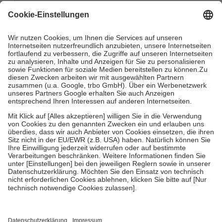
mit.
Grundsätzlich leisten Mitglieder Zuzahlungen in Höhe von zehn
Prozent des Abgabepreises,
mindestens
jedoch
fünf Euro
und
höchstens zehn Euro.
Es sind jedoch nie mehr als die tatsächlichen
Kosten der Leistung zu entrichten.
Diese Regeln gelten grundsätzlich auch für Online-Apotheken.
Bei Heilmitteln und häuslicher Krankenpflege beträgt die
Zuzahlung zehn Prozent der Kosten sowie zehn Euro je
Verordnung.
Um das Engagement der Versicherten für ihre eigene Gesundheit zu
stärken und die besondere Stellung der Familie zu unterstützen,
fallen
keine Zuzahlungen
an bei:
• Kindern und Jugendlichen bis zum vollendeten 18. Lebensjahr
mit Ausnahme der Fahrkosten
• Untersuchungen zur Vorsorge und Früherkennung, die von der
GKV getragen werden
• empfohlenen Schutzimpfungen
• Harn- und Blutteststreifen
Wir nutzen Trusted Shops als unabhängigen Dienstleister für die
Einholung von Bewertungen. Trusted Shops hat Maßnahmen
getroffen, um sicherzustellen, dass es sich um echte Bewertungen