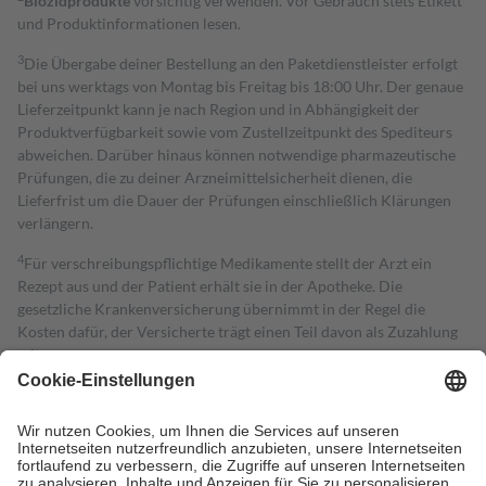
Biozidprodukte
vorsichtig verwenden. Vor Gebrauch stets Etikett
und Produktinformationen lesen.
3
Die Übergabe deiner Bestellung an den Paketdienstleister erfolgt
bei uns werktags von Montag bis Freitag bis 18:00 Uhr. Der genaue
Lieferzeitpunkt kann je nach Region und in Abhängigkeit der
Produktverfügbarkeit sowie vom Zustellzeitpunkt des Spediteurs
abweichen. Darüber hinaus können notwendige pharmazeutische
Prüfungen, die zu deiner Arzneimittelsicherheit dienen, die
Lieferfrist um die Dauer der Prüfungen einschließlich Klärungen
verlängern.
4
Für verschreibungspflichtige Medikamente stellt der Arzt ein
Rezept aus und der Patient erhält sie in der Apotheke. Die
gesetzliche Krankenversicherung übernimmt in der Regel die
Kosten dafür, der Versicherte trägt einen Teil davon als Zuzahlung
mit.
Grundsätzlich leisten Mitglieder Zuzahlungen in Höhe von zehn
Prozent des Abgabepreises,
mindestens
jedoch
fünf Euro
und
höchstens zehn Euro.
Es sind jedoch nie mehr als die tatsächlichen
Kosten der Leistung zu entrichten.
Diese Regeln gelten grundsätzlich auch für Online-Apotheken.