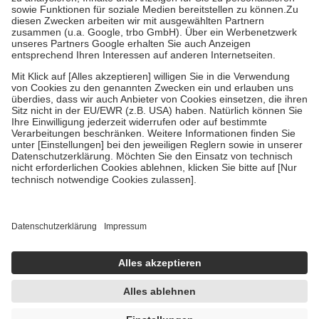
Bei Heilmitteln und häuslicher Krankenpflege beträgt die
Zuzahlung zehn Prozent der Kosten sowie zehn Euro je
Verordnung.
Um das Engagement der Versicherten für ihre eigene Gesundheit zu
stärken und die besondere Stellung der Familie zu unterstützen,
fallen
keine Zuzahlungen
an bei:
• Kindern und Jugendlichen bis zum vollendeten 18. Lebensjahr
mit Ausnahme der Fahrkosten
• Untersuchungen zur Vorsorge und Früherkennung, die von der
GKV getragen werden
• empfohlenen Schutzimpfungen
• Harn- und Blutteststreifen
Wir nutzen Trusted Shops als unabhängigen Dienstleister für die
Einholung von Bewertungen. Trusted Shops hat Maßnahmen
getroffen, um sicherzustellen, dass es sich um echte Bewertungen
handelt. Mehr Informationen findest du hier:
https://help.etrusted.com/hc/de/articles/4419944605341
Einige Bilder und Inhalte wurden unter Zuhilfenahme künstlicher
Intelligenz erstellt.