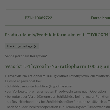
PZN: 10089722
Darreichun
Produktdetails/Produktinformationen L-THYROXIN
Packungsbeilage
Sende jetzt dein Rezept ein!
Was ist L-Thyroxin-Na-ratiopharm 100 µg u
L-Thyroxin-Na-ratiopharm 100 µg enthält Levothyroxin, ein syntheti
Es wird angewendet bei:
- Schilddrüsenunterfunktion (Hypothyreose)
- zur Vorbeugung eines erneuten Kropfwachstums nach Operation
- bei gutartiger Vergrößerung der Schilddrüse bei normaler Funktion
- als Begleitbehandlung bei Schilddrüsenüberfunktion (zusätzlich zu 
- nach Schilddrüsenkrebsoperation zur Hemmung des Tumorwachst