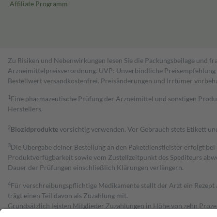
Affiliate Programm
Zu Risiken und Nebenwirkungen lesen Sie die Packungsbeilage und fra
Arzneimittelpreisverordnung. UVP: Unverbindliche Preisempfehlung de
Bestell­wert versand­kosten­frei. Preisänderungen und Irrtümer vorbeh
1
Eine pharmazeutische Prüfung der Arzneimittel und sonstigen Pro
Herstellers.
2
Biozidprodukte
vorsichtig verwenden. Vor Gebrauch stets Etikett u
3
Die Übergabe deiner Bestellung an den Paketdienstleister erfolgt bei
Produktverfügbarkeit sowie vom Zustellzeitpunkt des Spediteurs abwe
Dauer der Prüfungen einschließlich Klärungen verlängern.
4
Für verschreibungspflichtige Medikamente stellt der Arzt ein Rezept 
trägt einen Teil davon als Zuzahlung mit.
Grundsätzlich leisten Mitglieder Zuzahlungen in Höhe von zehn Proz
zu entrichten.