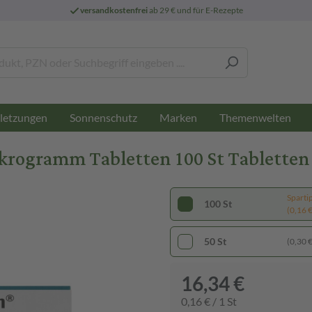
versandkostenfrei
ab 29 € und für E-Rezepte
letzungen
Sonnenschutz
Marken
Themenwelten
rogramm Tabletten 100 St Tabletten
Sparti
100 St
(0,16 € 
50 St
(0,30 € 
16,34 €
0,16 € / 1 St