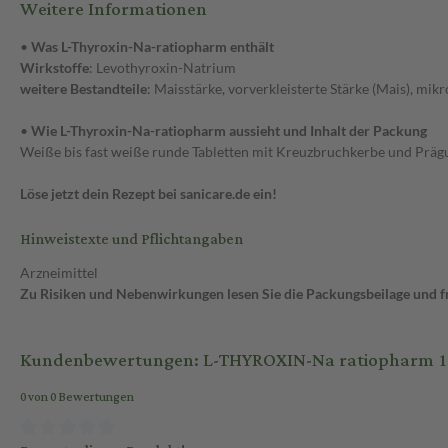
Weitere Informationen
•
Was L-Thyroxin-Na-ratiopharm enthält
Wirkstoffe
: Levothyroxin-Natrium
weitere Bestandteile
: Maisstärke, vorverkleisterte Stärke (Mais), mik
•
Wie L-Thyroxin-Na-ratiopharm aussieht und Inhalt der Packung
Weiße bis fast weiße runde Tabletten mit Kreuzbruchkerbe und Prägu
Löse jetzt dein Rezept bei sanicare.de ein!
Hinweistexte und Pflichtangaben
Arzneimittel
Zu Risiken und Nebenwirkungen lesen Sie die Packungsbeilage und fra
Kundenbewertungen: L-THYROXIN-Na ratiopharm 10
0 von 0 Bewertungen