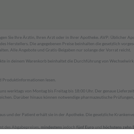
gen Sie Ihre Ärztin, Ihren Arzt oder in Ihrer Apotheke. AVP: Üblicher A
s Herstellers. Die angegebenen Preise beinhalten die gesetzlich vorgesc
alten. Alle Angebote und Gratis-Beigaben nur solange der Vorrat reicht.
dukte in deinem Warenkorb beinhaltet die Durchführung von Wechselwir
nd Produktinformationen lesen.
 uns werktags von Montag bis Freitag bis 18:00 Uhr. Der genaue Lieferze
ichen. Darüber hinaus können notwendige pharmazeutische Prüfungen, die
aus und der Patient erhält sie in der Apotheke. Die gesetzliche Krankenv
ent des Abgabepreises,
mindestens
jedoch
fünf Euro
und
höchstens zehn 