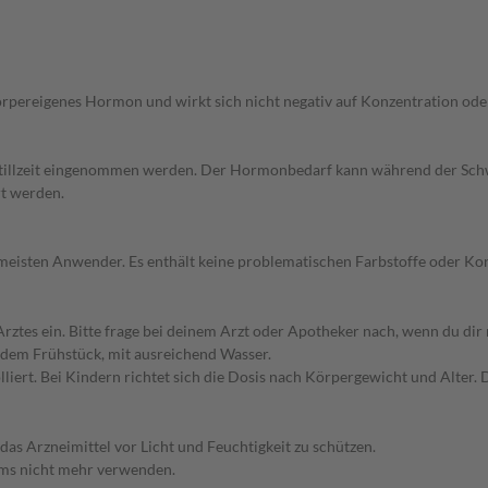
körpereigenes Hormon und wirkt sich nicht negativ auf Konzentration od
illzeit eingenommen werden. Der Hormonbedarf kann während der Schwan
rt werden.
ie meisten Anwender. Es enthält keine problematischen Farbstoffe oder Ko
s ein. Bitte frage bei deinem Arzt oder Apotheker nach, wenn du dir ni
dem Frühstück, mit ausreichend Wasser.
liert. Bei Kindern richtet sich die Dosis nach Körpergewicht und Alter. D
as Arzneimittel vor Licht und Feuchtigkeit zu schützen.
ums nicht mehr verwenden.