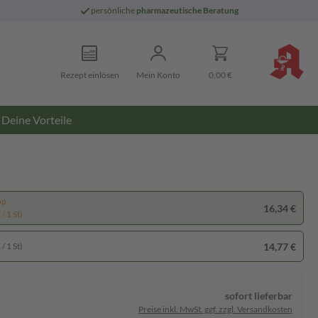
persönliche
pharmazeutische Beratung
Rezept einlösen
Mein Konto
0,00 €
Deine Vorteile
pp
16,34 €
/ 1 St)
14,77 €
/ 1 St)
sofort lieferbar
Preise inkl. MwSt. ggf. zzgl. Versandkosten