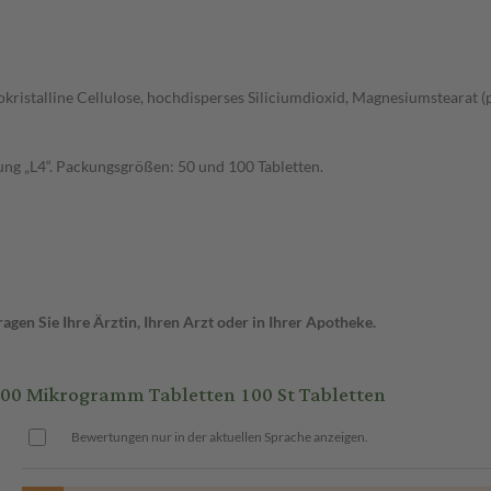
rokristalline Cellulose, hochdisperses Siliciumdioxid, Magnesiumstearat (p
ng „L4“. Packungsgrößen: 50 und 100 Tabletten.
gen Sie Ihre Ärztin, Ihren Arzt oder in Ihrer Apotheke.
0 Mikrogramm Tabletten 100 St Tabletten
Bewertungen nur in der aktuellen Sprache anzeigen.