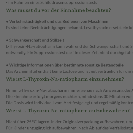
- im Rahmen eines Schilddrüsensuppressionstests
Was musst du vor der Einnahme beachten?
● Verkehrstüchtigkeit und das Bedienen von Maschinen
Es sind keine Beeinträchtigungen bekannt. Levothyroxin ersetzt ein 
● Schwangerschaft und Stillzeit
L-Thyroxin-Na-ratiopharm kann während der Schwangerschaft und St
notwendig. Ein Suppressionstest darf in dieser Zeit nicht durchgefüh
● Wichtige Informationen über bestimmte sonstige Bestandteile
Das Arzneimittel enthält keine Lactose und ist gut verträglich für d
Wie ist L-Thyroxin-Na-ratiopharm einzunehmen?
Nimm L-Thyroxin-Na-ratiopharm immer genau nach Anweisung des Arzte
Die Einnahme erfolgt morgens nüchtern, mindestens 30 Minuten vor 
Die Dosis wird individuell vom Arzt festgelegt und regelmäßig kontrol
Wie ist L-Thyroxin-Na-ratiopharm aufzubewahren?
Nicht über 25 °C lagern. In der Originalverpackung aufbewahren, um d
Für Kinder unzugänglich aufbewahren. Nach Ablauf des Verfallsdat