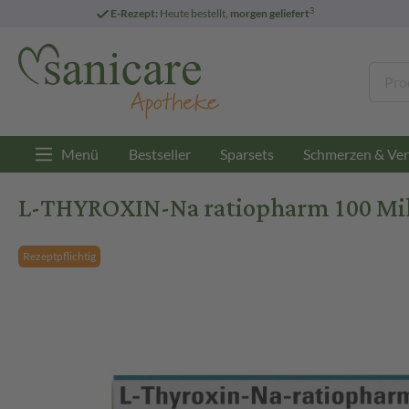
3
E-Rezept:
Heute bestellt,
morgen geliefert
Menü
Bestseller
Sparsets
Schmerzen & Ver
L-THYROXIN-Na ratiopharm 100 Mik
Rezeptpflichtig