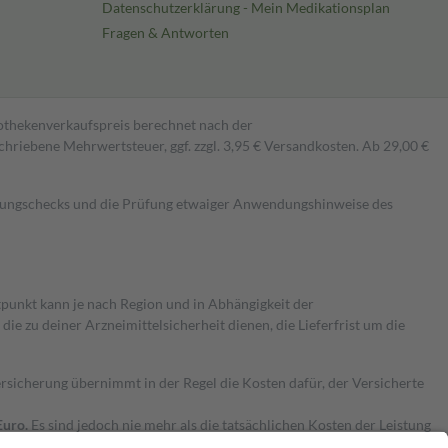
Datenschutzerklärung - Mein Medikationsplan
Fragen & Antworten
pothekenverkaufspreis berechnet nach der
hriebene Mehrwertsteuer, ggf. zzgl. 3,95 € Versandkosten. Ab 29,00 €
kungschecks und die Prüfung etwaiger Anwendungshinweise des
itpunkt kann je nach Region und in Abhängigkeit der
 zu deiner Arzneimittelsicherheit dienen, die Lieferfrist um die
ersicherung übernimmt in der Regel die Kosten dafür, der Versicherte
Euro.
Es sind jedoch nie mehr als die tatsächlichen Kosten der Leistung