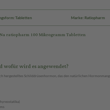
gsform: Tabletten
Marke: Ratiopharm
-Na ratiopharm 100 Mikrogramm Tabletten
nd wofür wird es angewendet?
sch hergestelltes Schilddrüsenhormon, das den natürlichen Hormonmange
Thyreostatika)
ums