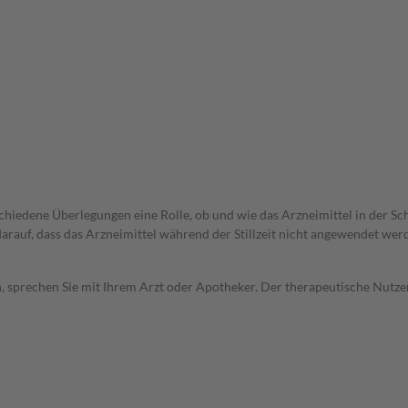
rschiedene Überlegungen eine Rolle, ob und wie das Arzneimittel in der
 darauf, dass das Arzneimittel während der Stillzeit nicht angewendet wer
, sprechen Sie mit Ihrem Arzt oder Apotheker. Der therapeutische Nutzen