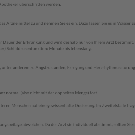
 Apotheker überschritten werden.
as Arzneimittel zu und nehmen Sie es ein. Dazu lassen Sie es in Wasser z
 Dauer der Erkrankung und wird deshalb nur von Ihrem Arzt bestimmt. 
er) Schilddrüsenfunktion: Monate bis lebenslang.
 unter anderem zu Angstzuständen, Erregung und Herzrhythmusstörungen
z normal (also nicht mit der doppelten Menge) fort.
d älteren Menschen auf eine gewissenhafte Dosierung. Im Zweifelsfalle f
gsbeilage abweichen. Da der Arzt sie individuell abstimmt, sollten Si