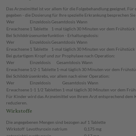
Das Arzneimittel ist vor allem für die Folgebehandlung geeignet. F
gegeben - die Dosierung für Ihre spezielle Erkrankung besprechen Sie
Wer
Einzeldosis
Gesamtdosis
Wann
Erwachsene
1 Tablette
1-mal täglich
30 Minuten vor dem Frühstück
Bei Schilddrüsenunterfunktion - Erhaltungsdosis:
Wer
Einzeldosis
Gesamtdosis
Wann
Erwachsene
1 Tablette
1-mal täglich
30 Minuten vor dem Frühstück
Bei gutartigem Kropf und zur Prophylaxe nach Operation:
Wer
Einzeldosis
Gesamtdosis
Wann
Erwachsene
1/2-1 Tablette
1-mal täglich
30 Minuten vor dem Frühstü
Bei Schilddrüsenkrebs, vor allem nach einer Operation:
Wer
Einzeldosis
Gesamtdosis
Wann
Erwachsene
1-1 1/2 Tabletten
1-mal täglich
30 Minuten vor dem Früh
Für Kinder wird das Arzneimittel von Ihrem Arzt entsprechend dem K
reduzieren.
Wirkstoffe
Die angegebenen Mengen sind bezogen auf 1 Tablette
Wirkstoff
Levothyroxin natrium
0,175 mg
entspricht
Levothyroxin
0,17 mg