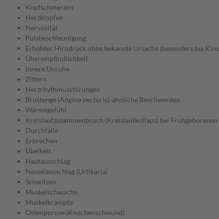
Kopfschmerzen
Herzklopfen
Nervosität
Pulsbeschleunigung
Erhöhter Hirndruck ohne bekannte Ursache (besonders bei Kin
Überempfindlichkeit
Innere Unruhe
Zittern
Herzrhythmusstörungen
Brustenge (Angina pectoris)-ähnliche Beschwerden
Wärmegefühl
Kreislaufzusammenbruch (Kreislaufkollaps) bei Frühgeborenen
Durchfälle
Erbrechen
Übelkeit
Hautausschlag
Nesselausschlag (Urtikaria)
Schwitzen
Muskelschwäche
Muskelkrämpfe
Osteoporose (Knochenschwund)