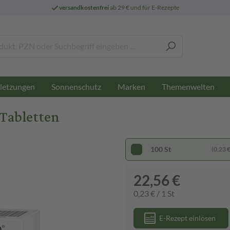
versandkostenfrei
ab 29 € und für E-Rezepte
letzungen
Sonnenschutz
Marken
Themenwelten
Tabletten
100 St
(0,23 € 
22,56 €
0,23 € / 1 St
E-Rezept einlösen