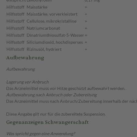
Hilfsstoff
Maisstärke
+
Hilfsstoff
Maisstärke, vorverkleistert
+
Hilfsstoff
Cellulose, mikrokristalline
+
Hilfsstoff
Natriumcarbonat
+
Hilfsstoff
Dinatriumthiosulfat-5-Wasser
+
Hilfsstoff
Siliciumdioxid, hochdisperses
+
Hilfsstoff
Rizinusöl, hydriert
+
Aufbewahrung
Aufbewahrung
Lagerung vor Anbruch
Das Arzneimittel muss vor Hitze geschützt aufbewahrt werden.
Aufbewahrung nach Anbruch oder Zubereitung
Das Arzneimittel muss nach Anbruch/Zubereitung innerhalb der näc
Diese Angabe gilt nur für die zubereitete Suspension.
Gegenanzeigen Schwangerschaft
Was spricht gegen eine Anwendung?