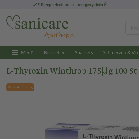
3
E-Rezept:
Heute bestellt,
morgen geliefert
Menü
Bestseller
Sparsets
Schmerzen & Ver
L-Thyroxin Winthrop 175μg 100 St 
Rezeptpflichtig