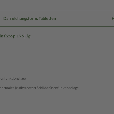
Darreichungsform: Tabletten
H
Winthrop 175μg
üsenfunktionslage
normaler (euthyreoter) Schilddrüsenfunktionslage