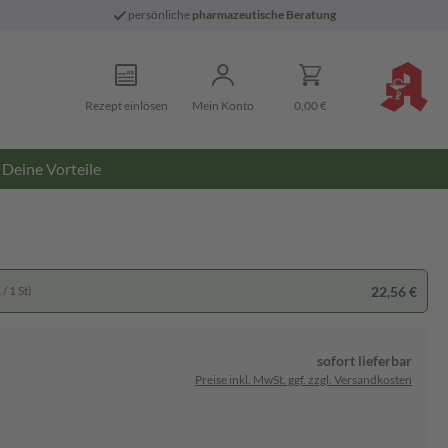
persönliche
pharmazeutische Beratung
Rezept einlösen
Mein Konto
0,00 €
Deine Vorteile
22,56 €
/ 1 St)
sofort lieferbar
Preise inkl. MwSt. ggf. zzgl. Versandkosten