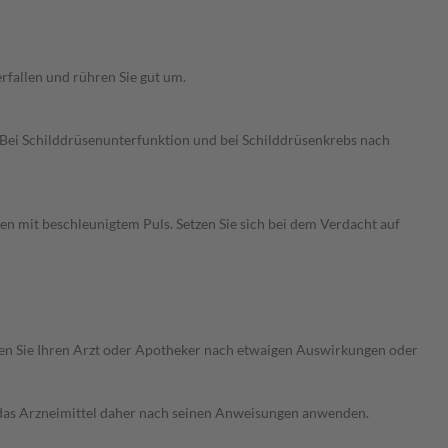
erfallen und rühren Sie gut um.
Bei Schilddrüsenunterfunktion und bei Schilddrüsenkrebs nach
 mit beschleunigtem Puls. Setzen Sie sich bei dem Verdacht auf
ragen Sie Ihren Arzt oder Apotheker nach etwaigen Auswirkungen oder
e das Arzneimittel daher nach seinen Anweisungen anwenden.