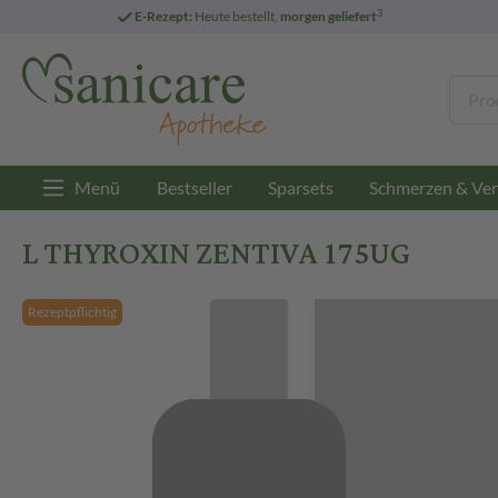
3
E-Rezept:
Heute bestellt,
morgen geliefert
Menü
Bestseller
Sparsets
Schmerzen & Ver
L THYROXIN ZENTIVA 175UG
Rezeptpflichtig