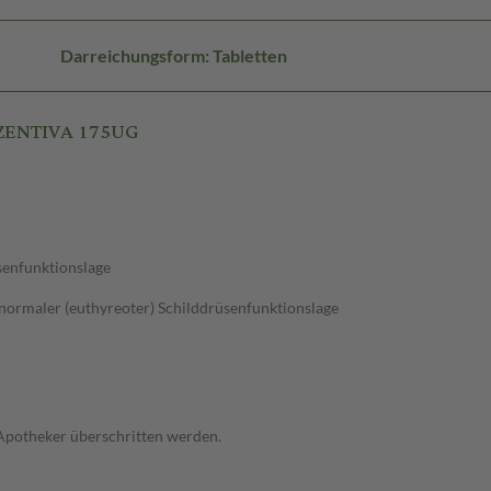
Darreichungsform: Tabletten
 ZENTIVA 175UG
üsenfunktionslage
normaler (euthyreoter) Schilddrüsenfunktionslage
 Apotheker überschritten werden.