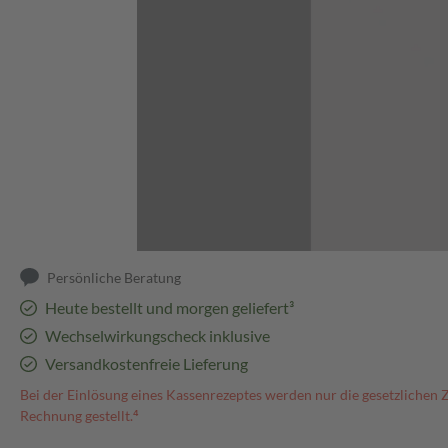
Abbildung kann abweichen
Persönliche Beratung
Heute bestellt und morgen geliefert³
Wechselwirkungscheck inklusive
Versandkostenfreie Lieferung
Bei der Einlösung eines Kassenrezeptes werden nur die gesetzlichen 
Rechnung gestellt.⁴