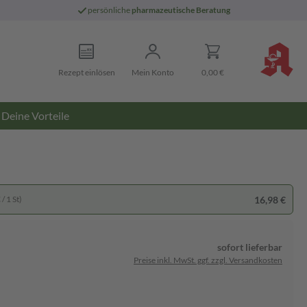
persönliche
pharmazeutische Beratung
Rezept einlösen
Mein Konto
0,00 €
Deine Vorteile
16,98 €
/ 1 St)
sofort lieferbar
Preise inkl. MwSt. ggf. zzgl. Versandkosten