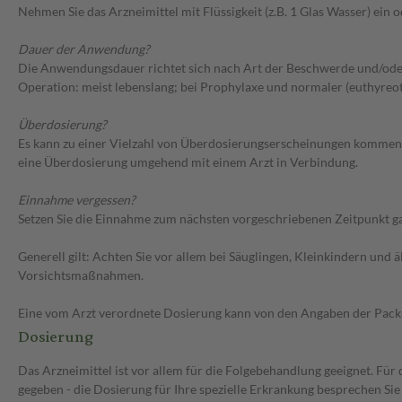
Nehmen Sie das Arzneimittel mit Flüssigkeit (z.B. 1 Glas Wasser) ein o
Dauer der Anwendung?
Die Anwendungsdauer richtet sich nach Art der Beschwerde und/oder
Operation: meist lebenslang; bei Prophylaxe und normaler (euthyreot
Überdosierung?
Es kann zu einer Vielzahl von Überdosierungserscheinungen kommen,
eine Überdosierung umgehend mit einem Arzt in Verbindung.
Einnahme vergessen?
Setzen Sie die Einnahme zum nächsten vorgeschriebenen Zeitpunkt gan
Generell gilt: Achten Sie vor allem bei Säuglingen, Kleinkindern un
Vorsichtsmaßnahmen.
Eine vom Arzt verordnete Dosierung kann von den Angaben der Packun
Dosierung
Das Arzneimittel ist vor allem für die Folgebehandlung geeignet. F
gegeben - die Dosierung für Ihre spezielle Erkrankung besprechen Sie