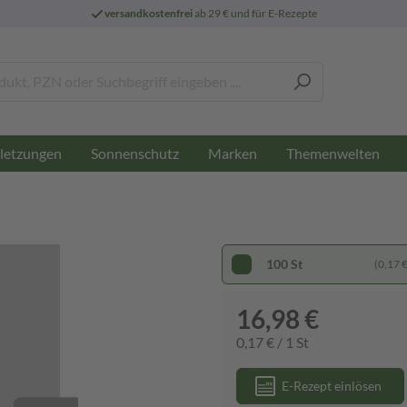
versandkostenfrei
ab 29 € und für E-Rezepte
letzungen
Sonnenschutz
Marken
Themenwelten
100 St
(0,17 € 
16,98 €
0,17 € / 1 St
E-Rezept einlösen