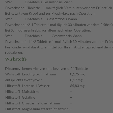
Wer
Einzeldosis
Gesamtdosis
Wann
Erwachsene
1 Tablette
1-mal täglich
30 Minuten vor dem Frühstück
Bei gutartigem Kropf und zur Prophylaxe nach Operation:
Wer
Einzeldosis
Gesamtdosis
Wann
Erwachsene
1/2-1 Tablette
1-mal täglich
30 Minuten vor dem Frühstü
Bei Schilddrüsenkrebs, vor allem nach einer Operation:
Wer
Einzeldosis
Gesamtdosis
Wann
Erwachsene
1-1 1/2 Tabletten
1-mal täglich
30 Minuten vor dem Früh
Für Kinder wird das Arzneimittel von Ihrem Arzt entsprechend dem K
reduzieren.
Wirkstoffe
Die angegebenen Mengen sind bezogen auf 1 Tablette
Wirkstoff
Levothyroxin natrium
0,175 mg
entspricht
Levothyroxin
0,17 mg
Hilfsstoff
Lactose-1-Wasser
65,83 mg
Hilfsstoff
Maisstärke
+
Hilfsstoff
Gelatine
+
Hilfsstoff
Croscarmellose natrium
+
Hilfsstoff
Magnesium stearat (pflanzlich)
+