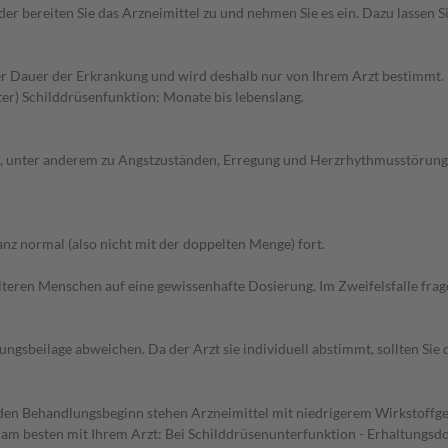
der bereiten Sie das Arzneimittel zu und nehmen Sie es ein. Dazu lassen S
 Dauer der Erkrankung und wird deshalb nur von Ihrem Arzt bestimmt. 
er) Schilddrüsenfunktion: Monate bis lebenslang.
 unter anderem zu Angstzuständen, Erregung und Herzrhythmusstörungen
z normal (also nicht mit der doppelten Menge) fort.
d älteren Menschen auf eine gewissenhafte Dosierung. Im Zweifelsfalle f
gsbeilage abweichen. Da der Arzt sie individuell abstimmt, sollten Si
ür den Behandlungsbeginn stehen Arzneimittel mit niedrigerem Wirkstof
 am besten mit Ihrem Arzt: Bei Schilddrüsenunterfunktion - Erhaltungsdo