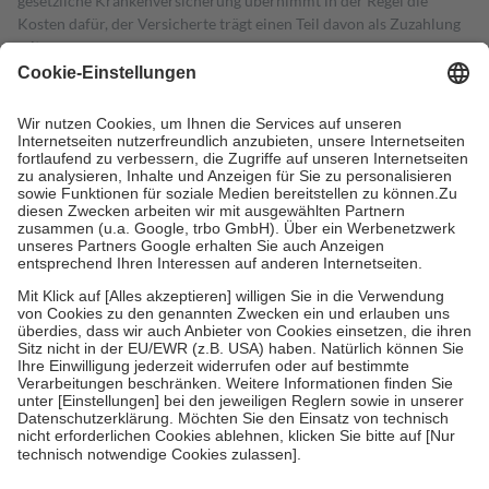
gesetzliche Krankenversicherung übernimmt in der Regel die
Kosten dafür, der Versicherte trägt einen Teil davon als Zuzahlung
mit.
Grundsätzlich leisten Mitglieder Zuzahlungen in Höhe von zehn
Prozent des Abgabepreises,
mindestens
jedoch
fünf Euro
und
höchstens zehn Euro.
Es sind jedoch nie mehr als die tatsächlichen
Kosten der Leistung zu entrichten.
Diese Regeln gelten grundsätzlich auch für Online-Apotheken.
Bei Heilmitteln und häuslicher Krankenpflege beträgt die
Zuzahlung zehn Prozent der Kosten sowie zehn Euro je
Verordnung.
Um das Engagement der Versicherten für ihre eigene Gesundheit zu
stärken und die besondere Stellung der Familie zu unterstützen,
fallen
keine Zuzahlungen
an bei:
• Kindern und Jugendlichen bis zum vollendeten 18. Lebensjahr
mit Ausnahme der Fahrkosten
• Untersuchungen zur Vorsorge und Früherkennung, die von der
GKV getragen werden
• empfohlenen Schutzimpfungen
• Harn- und Blutteststreifen
Wir nutzen Trusted Shops als unabhängigen Dienstleister für die