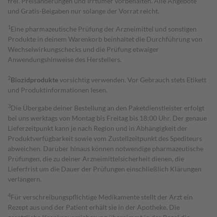
frei. Preisänderungen und Irrtümer vorbehalten. Alle Angebote
und Gratis-Beigaben nur solange der Vorrat reicht.
1
Eine pharmazeutische Prüfung der Arzneimittel und sonstigen
Produkte in deinem Warenkorb beinhaltet die Durchführung von
Wechselwirkungschecks und die Prüfung etwaiger
Anwendungshinweise des Herstellers.
2
Biozidprodukte
vorsichtig verwenden. Vor Gebrauch stets Etikett
und Produktinformationen lesen.
3
Die Übergabe deiner Bestellung an den Paketdienstleister erfolgt
bei uns werktags von Montag bis Freitag bis 18:00 Uhr. Der genaue
Lieferzeitpunkt kann je nach Region und in Abhängigkeit der
Produktverfügbarkeit sowie vom Zustellzeitpunkt des Spediteurs
abweichen. Darüber hinaus können notwendige pharmazeutische
Prüfungen, die zu deiner Arzneimittelsicherheit dienen, die
Lieferfrist um die Dauer der Prüfungen einschließlich Klärungen
verlängern.
4
Für verschreibungspflichtige Medikamente stellt der Arzt ein
Rezept aus und der Patient erhält sie in der Apotheke. Die