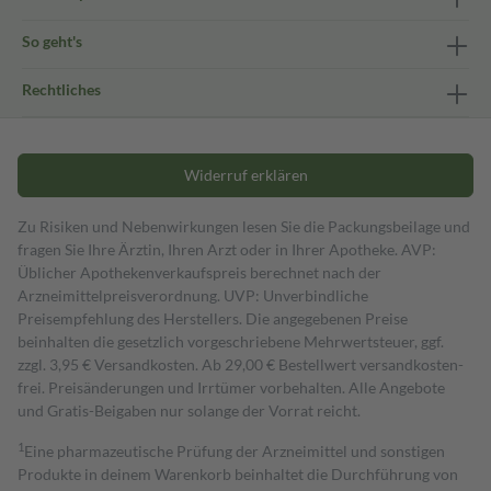
So geht's
Rechtliches
Widerruf erklären
Zu Risiken und Nebenwirkungen lesen Sie die Packungsbeilage und
fragen Sie Ihre Ärztin, Ihren Arzt oder in Ihrer Apotheke. AVP:
Üblicher Apothekenverkaufspreis berechnet nach der
Arzneimittelpreisverordnung. UVP: Unverbindliche
Preisempfehlung des Herstellers. Die angegebenen Preise
beinhalten die gesetzlich vorgeschriebene Mehrwertsteuer, ggf.
zzgl. 3,95 € Versandkosten. Ab 29,00 € Bestell­wert versand­kosten­
frei. Preisänderungen und Irrtümer vorbehalten. Alle Angebote
und Gratis-Beigaben nur solange der Vorrat reicht.
1
Eine pharmazeutische Prüfung der Arzneimittel und sonstigen
Produkte in deinem Warenkorb beinhaltet die Durchführung von