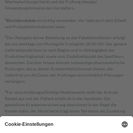
Wechselwirkungschecks und die Prüfung etwaiger
Anwendungshinweise des Herstellers.
2
Biozidprodukte
vorsichtig verwenden. Vor Gebrauch stets Etikett
und Produktinformationen lesen.
3
Die Übergabe deiner Bestellung an den Paketdienstleister erfolgt
bei uns werktags von Montag bis Freitag bis 18:00 Uhr. Der genaue
Lieferzeitpunkt kann je nach Region und in Abhängigkeit der
Produktverfügbarkeit sowie vom Zustellzeitpunkt des Spediteurs
abweichen. Darüber hinaus können notwendige pharmazeutische
Prüfungen, die zu deiner Arzneimittelsicherheit dienen, die
Lieferfrist um die Dauer der Prüfungen einschließlich Klärungen
verlängern.
4
Für verschreibungspflichtige Medikamente stellt der Arzt ein
Rezept aus und der Patient erhält sie in der Apotheke. Die
gesetzliche Krankenversicherung übernimmt in der Regel die
Kosten dafür, der Versicherte trägt einen Teil davon als Zuzahlung
mit.
Grundsätzlich leisten Mitglieder Zuzahlungen in Höhe von zehn
Prozent des Abgabepreises,
mindestens
jedoch
fünf Euro
und