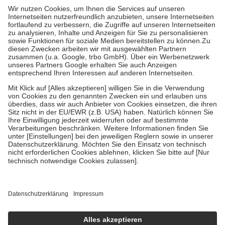
höchstens zehn Euro.
Es sind jedoch nie mehr als die tatsächlichen
Kosten der Leistung zu entrichten.
Diese Regeln gelten grundsätzlich auch für Online-Apotheken.
Bei Heilmitteln und häuslicher Krankenpflege beträgt die
Zuzahlung zehn Prozent der Kosten sowie zehn Euro je
Verordnung.
Um das Engagement der Versicherten für ihre eigene Gesundheit zu
stärken und die besondere Stellung der Familie zu unterstützen,
fallen
keine Zuzahlungen
an bei:
• Kindern und Jugendlichen bis zum vollendeten 18. Lebensjahr
mit Ausnahme der Fahrkosten
• Untersuchungen zur Vorsorge und Früherkennung, die von der
GKV getragen werden
• empfohlenen Schutzimpfungen
• Harn- und Blutteststreifen
Wir nutzen Trusted Shops als unabhängigen Dienstleister für die
Einholung von Bewertungen. Trusted Shops hat Maßnahmen
getroffen, um sicherzustellen, dass es sich um echte Bewertungen
handelt. Mehr Informationen findest du hier:
https://help.etrusted.com/hc/de/articles/4419944605341