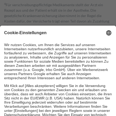
4
Für verschreibungspflichtige Medikamente stellt der Arzt ein
Rezept aus und der Patient erhält sie in der Apotheke. Die
gesetzliche Krankenversicherung übernimmt in der Regel die
Kosten dafür, der Versicherte trägt einen Teil davon als Zuzahlung
mit.
Grundsätzlich leisten Mitglieder Zuzahlungen in Höhe von zehn
Prozent des Abgabepreises,
mindestens
jedoch
fünf Euro
und
höchstens zehn Euro.
Es sind jedoch nie mehr als die tatsächlichen
Kosten der Leistung zu entrichten.
Diese Regeln gelten grundsätzlich auch für Online-Apotheken.
Bei Heilmitteln und häuslicher Krankenpflege beträgt die
Zuzahlung zehn Prozent der Kosten sowie zehn Euro je
Verordnung.
Um das Engagement der Versicherten für ihre eigene Gesundheit zu
stärken und die besondere Stellung der Familie zu unterstützen,
fallen
keine Zuzahlungen
an bei:
• Kindern und Jugendlichen bis zum vollendeten 18. Lebensjahr
mit Ausnahme der Fahrkosten
• Untersuchungen zur Vorsorge und Früherkennung, die von der
GKV getragen werden
• empfohlenen Schutzimpfungen