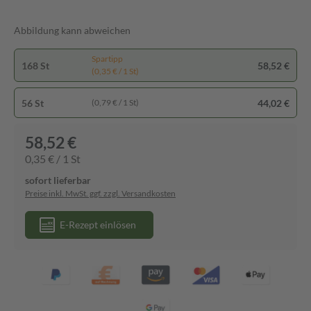
Abbildung kann abweichen
Spartipp
168 St
58,52 €
(0,35 € / 1 St)
56 St
44,02 €
(0,79 € / 1 St)
58,52 €
0,35 € / 1 St
sofort lieferbar
Preise inkl. MwSt. ggf. zzgl. Versandkosten
E-Rezept einlösen