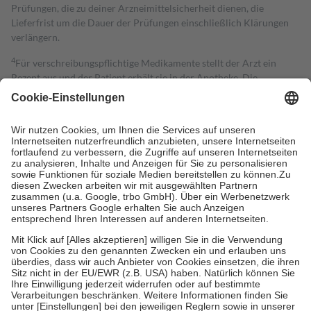
Prüfungen, die zu deiner Arzneimittelsicherheit dienen, die
Lieferfrist um die Dauer der Prüfungen einschließlich Klärungen
verlängern.
4
Für verschreibungspflichtige Medikamente stellt der Arzt ein
Rezept aus und der Patient erhält sie in der Apotheke. Die
gesetzliche Krankenversicherung übernimmt in der Regel die
Kosten dafür, der Versicherte trägt einen Teil davon als Zuzahlung
mit.
Grundsätzlich leisten Mitglieder Zuzahlungen in Höhe von zehn
Prozent des Abgabepreises,
mindestens
jedoch
fünf Euro
und
höchstens zehn Euro.
Es sind jedoch nie mehr als die tatsächlichen
Kosten der Leistung zu entrichten.
Diese Regeln gelten grundsätzlich auch für Online-Apotheken.
Bei Heilmitteln und häuslicher Krankenpflege beträgt die
Zuzahlung zehn Prozent der Kosten sowie zehn Euro je
Verordnung.
Um das Engagement der Versicherten für ihre eigene Gesundheit zu
stärken und die besondere Stellung der Familie zu unterstützen,
fallen
keine Zuzahlungen
an bei:
• Kindern und Jugendlichen bis zum vollendeten 18. Lebensjahr
mit Ausnahme der Fahrkosten