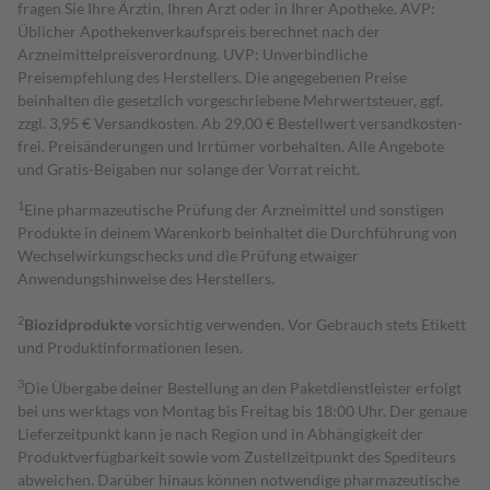
fragen Sie Ihre Ärztin, Ihren Arzt oder in Ihrer Apotheke. AVP:
Üblicher Apothekenverkaufspreis berechnet nach der
Arzneimittelpreisverordnung. UVP: Unverbindliche
Preisempfehlung des Herstellers. Die angegebenen Preise
beinhalten die gesetzlich vorgeschriebene Mehrwertsteuer, ggf.
zzgl. 3,95 € Versandkosten. Ab 29,00 € Bestell­wert versand­kosten­
frei. Preisänderungen und Irrtümer vorbehalten. Alle Angebote
und Gratis-Beigaben nur solange der Vorrat reicht.
1
Eine pharmazeutische Prüfung der Arzneimittel und sonstigen
Produkte in deinem Warenkorb beinhaltet die Durchführung von
Wechselwirkungschecks und die Prüfung etwaiger
Anwendungshinweise des Herstellers.
2
Biozidprodukte
vorsichtig verwenden. Vor Gebrauch stets Etikett
und Produktinformationen lesen.
3
Die Übergabe deiner Bestellung an den Paketdienstleister erfolgt
bei uns werktags von Montag bis Freitag bis 18:00 Uhr. Der genaue
Lieferzeitpunkt kann je nach Region und in Abhängigkeit der
Produktverfügbarkeit sowie vom Zustellzeitpunkt des Spediteurs
abweichen. Darüber hinaus können notwendige pharmazeutische