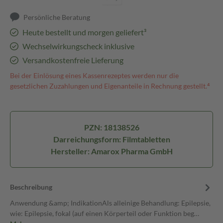
Persönliche Beratung
Heute bestellt und morgen geliefert³
Wechselwirkungscheck inklusive
Versandkostenfreie Lieferung
Bei der Einlösung eines Kassenrezeptes werden nur die
gesetzlichen Zuzahlungen und Eigenanteile in Rechnung gestellt.⁴
PZN: 18138526
Darreichungsform: Filmtabletten
Hersteller: Amarox Pharma GmbH
Beschreibung
Anwendung &amp; IndikationAls alleinige Behandlung: Epilepsie,
wie: Epilepsie, fokal (auf einen Körperteil oder Funktion beg…