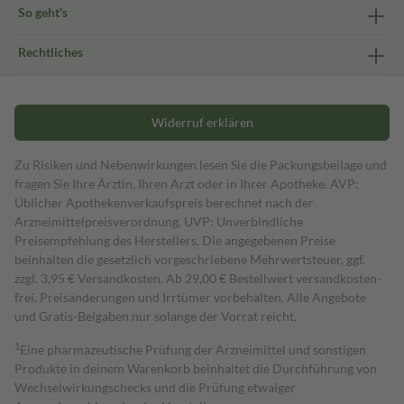
So geht's
Rechtliches
Widerruf erklären
Zu Risiken und Nebenwirkungen lesen Sie die Packungsbeilage und
fragen Sie Ihre Ärztin, Ihren Arzt oder in Ihrer Apotheke. AVP:
Üblicher Apothekenverkaufspreis berechnet nach der
Arzneimittelpreisverordnung. UVP: Unverbindliche
Preisempfehlung des Herstellers. Die angegebenen Preise
beinhalten die gesetzlich vorgeschriebene Mehrwertsteuer, ggf.
zzgl. 3,95 € Versandkosten. Ab 29,00 € Bestell­wert versand­kosten­
frei. Preisänderungen und Irrtümer vorbehalten. Alle Angebote
und Gratis-Beigaben nur solange der Vorrat reicht.
1
Eine pharmazeutische Prüfung der Arzneimittel und sonstigen
Produkte in deinem Warenkorb beinhaltet die Durchführung von
Wechselwirkungschecks und die Prüfung etwaiger