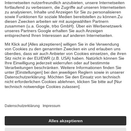
Kosten der Leistung zu entrichten.
Diese Regeln gelten grundsätzlich auch für Online-Apotheken.
Bei Heilmitteln und häuslicher Krankenpflege beträgt die
Zuzahlung zehn Prozent der Kosten sowie zehn Euro je
Verordnung.
Um das Engagement der Versicherten für ihre eigene Gesundheit zu
stärken und die besondere Stellung der Familie zu unterstützen,
fallen
keine Zuzahlungen
an bei:
• Kindern und Jugendlichen bis zum vollendeten 18. Lebensjahr
mit Ausnahme der Fahrkosten
• Untersuchungen zur Vorsorge und Früherkennung, die von der
GKV getragen werden
• empfohlenen Schutzimpfungen
• Harn- und Blutteststreifen
Wir nutzen Trusted Shops als unabhängigen Dienstleister für die
Einholung von Bewertungen. Trusted Shops hat Maßnahmen
getroffen, um sicherzustellen, dass es sich um echte Bewertungen
handelt. Mehr Informationen findest du hier:
https://help.etrusted.com/hc/de/articles/4419944605341
Einige Bilder und Inhalte wurden unter Zuhilfenahme künstlicher