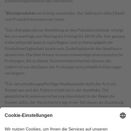
Anwendungshinweise des Herstellers.
2
Biozidprodukte
vorsichtig verwenden. Vor Gebrauch stets Etikett
und Produktinformationen lesen.
3
Die Übergabe deiner Bestellung an den Paketdienstleister erfolgt
bei uns werktags von Montag bis Freitag bis 18:00 Uhr. Der genaue
Lieferzeitpunkt kann je nach Region und in Abhängigkeit der
Produktverfügbarkeit sowie vom Zustellzeitpunkt des Spediteurs
abweichen. Darüber hinaus können notwendige pharmazeutische
Prüfungen, die zu deiner Arzneimittelsicherheit dienen, die
Lieferfrist um die Dauer der Prüfungen einschließlich Klärungen
verlängern.
4
Für verschreibungspflichtige Medikamente stellt der Arzt ein
Rezept aus und der Patient erhält sie in der Apotheke. Die
gesetzliche Krankenversicherung übernimmt in der Regel die
Kosten dafür, der Versicherte trägt einen Teil davon als Zuzahlung
mit.
Grundsätzlich leisten Mitglieder Zuzahlungen in Höhe von zehn
Prozent des Abgabepreises,
mindestens
jedoch
fünf Euro
und
höchstens zehn Euro.
Es sind jedoch nie mehr als die tatsächlichen