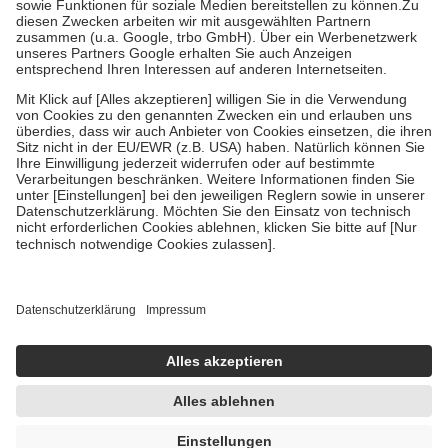
Zuzahlung zehn Prozent der Kosten sowie zehn Euro je
Verordnung.
Um das Engagement der Versicherten für ihre eigene Gesundheit zu
stärken und die besondere Stellung der Familie zu unterstützen,
fallen
keine Zuzahlungen
an bei:
• Kindern und Jugendlichen bis zum vollendeten 18. Lebensjahr
mit Ausnahme der Fahrkosten
• Untersuchungen zur Vorsorge und Früherkennung, die von der
GKV getragen werden
• empfohlenen Schutzimpfungen
• Harn- und Blutteststreifen
Wir nutzen Trusted Shops als unabhängigen Dienstleister für die
Einholung von Bewertungen. Trusted Shops hat Maßnahmen
getroffen, um sicherzustellen, dass es sich um echte Bewertungen
handelt. Mehr Informationen findest du hier:
https://help.etrusted.com/hc/de/articles/4419944605341
Einige Bilder und Inhalte wurden unter Zuhilfenahme künstlicher
Intelligenz erstellt.