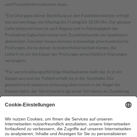
und Produktinformationen lesen.
3
Die Übergabe deiner Bestellung an den Paketdienstleister erfolgt
bei uns werktags von Montag bis Freitag bis 18:00 Uhr. Der genaue
Lieferzeitpunkt kann je nach Region und in Abhängigkeit der
Produktverfügbarkeit sowie vom Zustellzeitpunkt des Spediteurs
abweichen. Darüber hinaus können notwendige pharmazeutische
Prüfungen, die zu deiner Arzneimittelsicherheit dienen, die
Lieferfrist um die Dauer der Prüfungen einschließlich Klärungen
verlängern.
4
Für verschreibungspflichtige Medikamente stellt der Arzt ein
Rezept aus und der Patient erhält sie in der Apotheke. Die
gesetzliche Krankenversicherung übernimmt in der Regel die
Kosten dafür, der Versicherte trägt einen Teil davon als Zuzahlung
mit.
Grundsätzlich leisten Mitglieder Zuzahlungen in Höhe von zehn
Prozent des Abgabepreises,
mindestens
jedoch
fünf Euro
und
höchstens zehn Euro.
Es sind jedoch nie mehr als die tatsächlichen
Kosten der Leistung zu entrichten.
Diese Regeln gelten grundsätzlich auch für Online-Apotheken.
Bei Heilmitteln und häuslicher Krankenpflege beträgt die