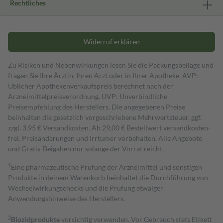
Rechtliches
Widerruf erklären
Zu Risiken und Nebenwirkungen lesen Sie die Packungsbeilage und
fragen Sie Ihre Ärztin, Ihren Arzt oder in Ihrer Apotheke. AVP:
Üblicher Apothekenverkaufspreis berechnet nach der
Arzneimittelpreisverordnung. UVP: Unverbindliche
Preisempfehlung des Herstellers. Die angegebenen Preise
beinhalten die gesetzlich vorgeschriebene Mehrwertsteuer, ggf.
zzgl. 3,95 € Versandkosten. Ab 29,00 € Bestell­wert versand­kosten­
frei. Preisänderungen und Irrtümer vorbehalten. Alle Angebote
und Gratis-Beigaben nur solange der Vorrat reicht.
1
Eine pharmazeutische Prüfung der Arzneimittel und sonstigen
Produkte in deinem Warenkorb beinhaltet die Durchführung von
Wechselwirkungschecks und die Prüfung etwaiger
Anwendungshinweise des Herstellers.
2
Biozidprodukte
vorsichtig verwenden. Vor Gebrauch stets Etikett