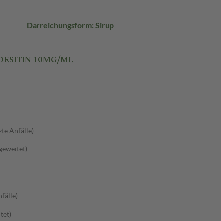
Darreichungsform: Sirup
 DESITIN 10MG/ML
zte Anfälle)
sgeweitet)
fälle)
tet)