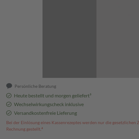
Abbildung kann abweichen
Persönliche Beratung
Heute bestellt und morgen geliefert³
Wechselwirkungscheck inklusive
Versandkostenfreie Lieferung
Bei der Einlösung eines Kassenrezeptes werden nur die gesetzlichen 
Rechnung gestellt.⁴