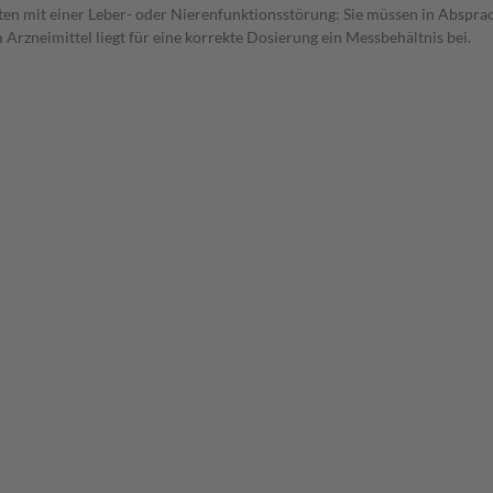
ten mit einer Leber- oder Nierenfunktionsstörung: Sie müssen in Absprac
rzneimittel liegt für eine korrekte Dosierung ein Messbehältnis bei.