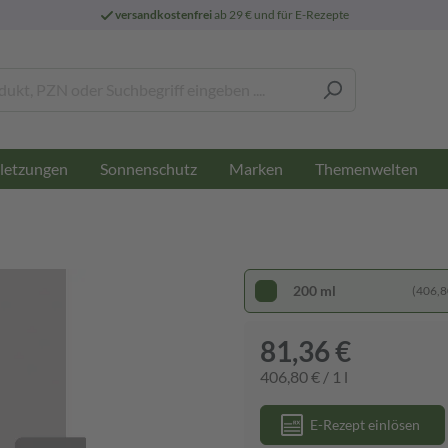
versandkostenfrei
ab 29 € und für E-Rezepte
letzungen
Sonnenschutz
Marken
Themenwelten
200 ml
(406,80
81,36 €
406,80 € / 1 l
E-Rezept einlösen