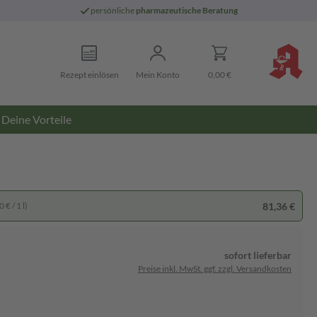
persönliche
pharmazeutische Beratung
Rezept einlösen
Mein Konto
0,00 €
Deine Vorteile
81,36 €
 € / 1 l)
sofort lieferbar
Preise inkl. MwSt. ggf. zzgl. Versandkosten