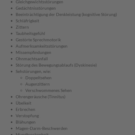
Gleichgewichtsstörungen
Gedächtnisstörungen
Beeinträchtigung der Denkleistung (kognitive Störung)
Schläfrigkeit
Zittern
Taubheitsgefühl
Gestörte Sprechmotorik
Aufmerksamkeitsstörungen
Missempfindungen
Ohnmachtsanfall
Störung des Bewegungsablaufs (Dyskinesie)
Sehstörungen, wie:
Doppeltsehen
Augenzittern
Verschwommenes Sehen
Ohrengeräusche (Tinnitus)
Übelkeit
Erbrechen
Verstopfung
Blähungen
Magen-Darm-Beschwerden
Mundtrockenheit