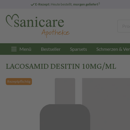
3
E-Rezept:
Heute bestellt,
morgen geliefert
Menü
Bestseller
Sparsets
Schmerzen & Ver
LACOSAMID DESITIN 10MG/ML
Rezeptpflichtig