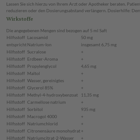
Lassen Sie sich hierzu von Ihrem Arzt oder Apotheker beraten. Patien
reduzieren oder den Dosierungsabstand verlängern. Dosierhilfe: Dem A
Wirkstoffe
Die angegebenen Mengen sind bezogen auf 5 ml Saft
Hilfsstoff
Lacosamid
50 mg
entspricht
Natrium-Ion
insgesamt 6,75 mg
Hilfsstoff
Sucralose
+
Hilfsstoff
Erdbeer-Aroma
+
Hilfsstoff
Propylenglycol
4,65 mg
Hilfsstoff
Maltol
+
Hilfsstoff
Wasser, gereinigtes
+
Hilfsstoff
Glycerol 85%
+
Hilfsstoff
Methyl-4-hydroxybenzoat
11,35 mg
Hilfsstoff
Carmellose natrium
+
Hilfsstoff
Sorbitol
935 mg
Hilfsstoff
Macrogol 4000
+
Hilfsstoff
Natriumchlorid
+
Hilfsstoff
Citronensäure monohydrat
+
Hilfsstoff
Natriumcitrat-2-Wasser
+